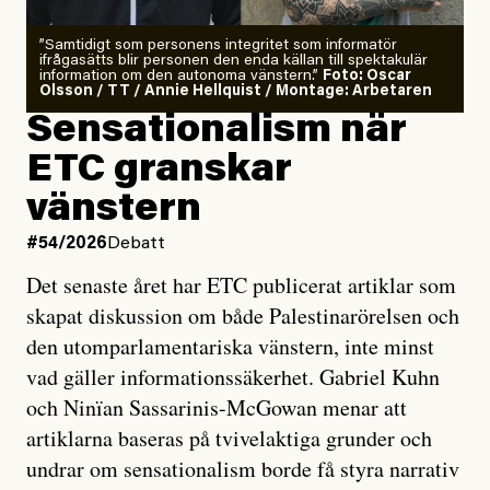
”Samtidigt som personens integritet som informatör
ifrågasätts blir personen den enda källan till spektakulär
information om den autonoma vänstern.”
Foto: Oscar
Olsson / TT / Annie Hellquist / Montage: Arbetaren
Sensationalism när
ETC granskar
vänstern
#54/2026
Debatt
Det senaste året har ETC publicerat artiklar som
skapat diskussion om både Palestinarörelsen och
den utomparlamentariska vänstern, inte minst
vad gäller informationssäkerhet. Gabriel Kuhn
och Ninïan Sassarinis-McGowan menar att
artiklarna baseras på tvivelaktiga grunder och
undrar om sensationalism borde få styra narrativ