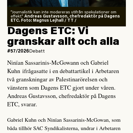
”Journalistik kan inte modereras utifrån spekulationer om
effekt.”
Andreas Gustavsson, chefredaktör på Dagens
ETC. Foto: Magnus Lejhall / TT /
Dagens ETC: Vi
granskar allt och alla
#57/2026
Debatt
Ninïan Sassarinis-McGowann och Gabriel
Kuhn ifrågasatte i en debattartikel i Arbetaren
två granskningar av Palestinarörelsen och
vänstern som Dagens ETC gjort under våren.
Andreas Gustavsson, chefredaktör på Dagens
ETC, svarar.
Gabriel Kuhn och Ninïan Sassarinis-McGowan, som
båda tillhör SAC Syndikalisterna, undrar i Arbetaren