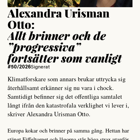
Alexandra Urisman
Otto:
Allt brinner och de
”progressiva”
fortsätter som vanligt
#50/2026
Signerat
Klimatforskare som annars brukar uttrycka sig
återhållsamt erkänner sig nu vara i chock.
Samtidigt befinner sig det offentliga samtalet
långt ifrån den katastrofala verklighet vi lever i,
skriver Alexandra Urisman Otto.
Europa kokar och brinner på samma gång. Hettan har
stängt Eiffeltornet
och lågorna står höga strax utanför