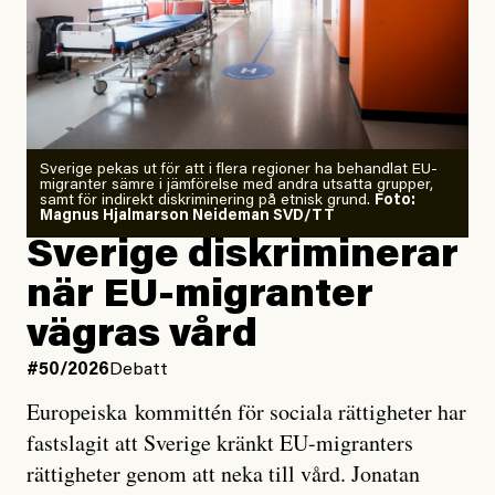
Årets El Niño kan bli den
starkaste som uppmätts
Zeke Hausfather är chockad igen efter att ha
Sverige pekas ut för att i flera regioner ha behandlat EU-
analyserat hur de olika klimatmodellerna bedömer
migranter sämre i jämförelse med andra utsatta grupper,
samt för indirekt diskriminering på etnisk grund.
Foto:
läget för hur den begynnande El Niño-händelsen ska
Magnus Hjalmarson Neideman SVD/TT
utveckla sig. El Niño är ett återkommande
Sverige diskriminerar
väderfenomen som uppstår när havsvattnet i delar av
när EU-migranter
Stilla havet blir ovanligt varmt. Det påverkar vädret
vägras vård
över stora delar av världen och under
våren
har
forskare allt oftare varnat för att den här El Niñon
#50/2026
Debatt
kommer att bli extrem.
Europeiska kommittén för sociala rättigheter har
fastslagit att Sverige kränkt EU-migranters
Det verkar vara en underdrift, menar nu Zeke
rättigheter genom att neka till vård. Jonatan
Hausfather.