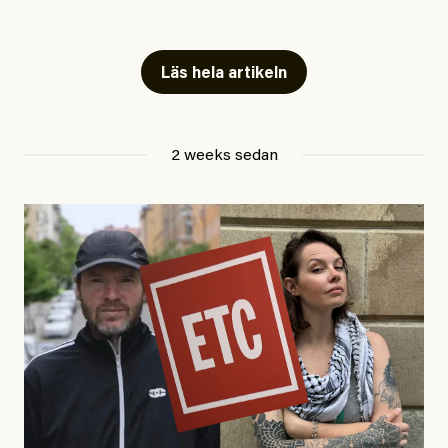
Snart skrivs boken ”Barn i
fängelse”
Läs hela artikeln
Jesper Lundby
2 weeks sedan
Publicerad
29 July, 2026
Uppdaterad
29 July, 2026