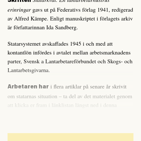
Skriften
erinringar
gavs ut på Federativs förlag 1941, redigerad
av Alfred Kämpe. Enligt manuskriptet i förlagets arkiv
är författarinnan Ida Sandberg.
Statarsystemet avskaffades 1945 i och med att
kontantlön infördes i avtalet mellan arbetsmarknadens
parter, Svensk a Lantarbetareförbundet och Skogs- och
Lantarbetsgivarna.
i flera artiklar på senare år skrivit
Arbetaren har
om statarnas situation – ta del av det materialet genom
att klicka er fram i länklistan längst ned i denna
artikel.