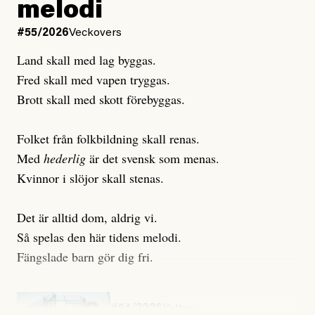
melodi
Uppdaterad
3 August, 2026
Uppdaterad
7 August, 2026
#55/2026
Veckovers
Land skall med lag byggas.
Fred skall med vapen tryggas.
Brott skall med skott förebyggas.
Folket från folkbildning skall renas.
Med
hederlig
är det svensk som menas.
Kvinnor i slöjor skall stenas.
Det är alltid dom, aldrig vi.
Så spelas den här tidens melodi.
Fängslade barn gör dig fri.
#54/2026
Kultur