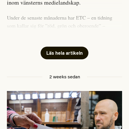
inom vänsterns medielandskap.
Under de senaste månaderna har ETC – en tidning
som kallar sig för ”röd, grön och oberoende” –
publicerat två artiklar som vi gärna vill kommentera.
Artiklarna väcker flera frågor: Vem är det som ETC
skriver för? Vad betyder det att vara en ”röd, grön och
Läs hela artikeln
oberoende” tidning? Och vad är egentligen bra
journalistik?
2 weeks sedan
Den första artikeln publicerades den 10 mars 2026.
Titeln är
”Mystiska mannen förföljde ministern –
utpekas som israelisk infiltratör”
. Enligt ingressen
handlar artikeln om en person vars ”bakgrund skapar
splittring och oro i rörelsen”. Problemet är att artikeln
skapar betydligt mer oro i palestinarörelsen – och den