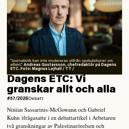
”Journalistik kan inte modereras utifrån spekulationer om
effekt.”
Andreas Gustavsson, chefredaktör på Dagens
ETC. Foto: Magnus Lejhall / TT /
Dagens ETC: Vi
granskar allt och alla
#57/2026
Debatt
Ninïan Sassarinis-McGowann och Gabriel
Kuhn ifrågasatte i en debattartikel i Arbetaren
två granskningar av Palestinarörelsen och