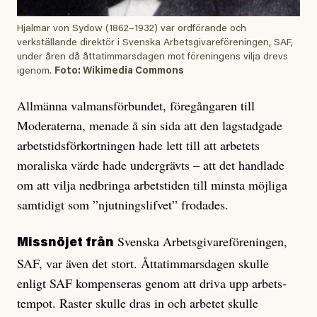
Hjalmar von Sydow (1862–1932) var ordförande och
verkställande direktör i Svenska Arbetsgivareföreningen, SAF,
under åren då åttatimmarsdagen mot föreningens vilja drevs
igenom.
Foto: Wikimedia Commons
Allmänna valmansförbundet, före­gång­aren till
Moderaterna, menade å sin sida att den lagstadgade
arbetstidsförkortningen hade lett till att arbetets
moraliska värde hade undergrävts – att det handlade
om att vilja nedbringa arbetstiden till minsta möjliga
samtidigt som ”njutningslifvet” frodades.
Svenska Arbetsgivareföreningen,
Missnöjet från
SAF, var även det stort. Åttatimmarsdagen skulle
enligt SAF kompenseras genom att driva upp arbets­
tempot. Raster skulle dras in och arbetet skulle