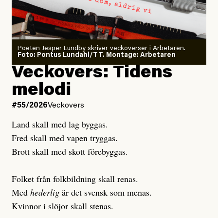
Sensationalism när ETC
granskar vänstern
Poeten Jesper Lundby skriver veckoverser i Arbetaren.
Joel Kellgren
Foto: Pontus Lundahl/TT. Montage: Arbetaren
Debattartikel i Arbetaren
Veckovers: Tidens
Publicerad
3 August, 2026
Publicerad
6 August, 2026
melodi
Uppdaterad
3 August, 2026
Uppdaterad
7 August, 2026
#55/2026
Veckovers
Land skall med lag byggas.
Fred skall med vapen tryggas.
Brott skall med skott förebyggas.
Folket från folkbildning skall renas.
Med
hederlig
är det svensk som menas.
Kvinnor i slöjor skall stenas.