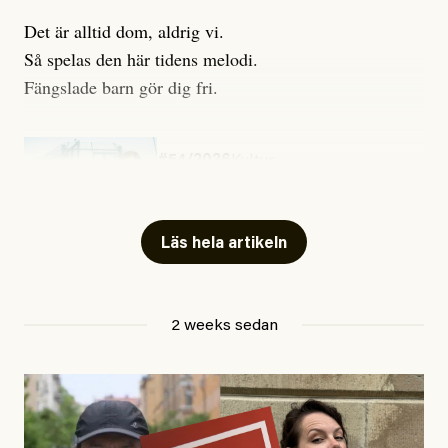
Det är alltid dom, aldrig vi.
Så spelas den här tidens melodi.
Fängslade barn gör dig fri.
#54/2026
Kultur
Snart skrivs boken ”Barn i
fängelse”
Läs hela artikeln
Jesper Lundby
2 weeks sedan
Publicerad
29 July, 2026
Uppdaterad
29 July, 2026