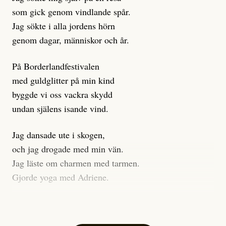
klickbete är inte intressant för Dagens ETC.
som gick genom vindlande spår.
Journalistiken är låst. En klatschig men korrekt rubrik
Jag sökte i alla jordens hörn
gör förhoppningsvis att en nyfiken beställer
genom dagar, människor och år.
prenumeration, men den avslutas sekunder senare om
inte journalistiken levererar substans. Självklart bygger
På Borderlandfestivalen
dessa granskningar på olika källor, alltifrån domar till
med guldglitter på min kind
en mängd intervjupersoner, inklusive generös
byggde vi oss vackra skydd
möjlighet att bemöta för såväl personen vars motiv att
undan själens isande vind.
engagera sig i Palestinarörelsen ifrågasätts som de
grupper där Säpo-resursen samlade in uppgifter.
Jag dansade ute i skogen,
Researchen är grundlig.
och jag drogade med min vän.
Jag läste om charmen med tarmen.
Möjligen är det egentligen inte journalistikens metod
Gjorde yoga med Adriene.
som stör?
Jag gick till psykologen
Kuhn och Sassarinis-McGowan återkommer till att
för en ADHD-utredning.
artiklarna ”inte är bra för” och ”skapar betydligt mer