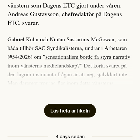
vänstern som Dagens ETC gjort under våren.
Andreas Gustavsson, chefredaktör på Dagens
ETC, svarar.
Gabriel Kuhn och Ninïan Sassarinis-McGowan, som
båda tillhör SAC Syndikalisterna, undrar i Arbetaren
(#54/2026) om ”
sensationalism borde få styra narrativ
inom vänsterns medielandskap
?” Det korta svaret på
den lagom insinuanta frågan är att nej, självklart inte.
Men däremot tror jag fler inom detta vänsterns
medielandskap skulle må bra av en sund populism, i
betydelsen att göra avslöjande och undersökande
journalistik som vänder sig till många snarare än att
Läs hela artikeln
jaga inbördes beundran. Det har i alla fall fungerat för
Dagens ETC.
4 days sedan