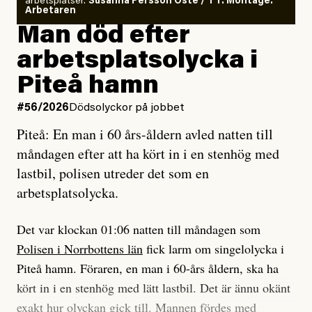
arbetsplatser.
Susanna Persson Öste / TT. Montage:
så säger jag tvärtemot.
Vem är det som Dagens ETC skriver för?
Arbetaren
Man död efter
Jag lärde mig renovera
Vad betyder det att vara en röd, grön och oberoende
arbetsplatsolycka i
enligt uråldrig metod
tidning?
och lade min sista ungdom
Piteå hamn
på att laga en gammal bod.
Vad är bra journalistik?
#56/2026
Dödsolyckor på jobbet
Piteå: En man i 60 års-åldern avled natten till
Jag sökte ljuset och meningen,
Ett försök till korta svar som jag hoppas kan förtydliga
måndagen efter att ha kört in i en stenhög med
efter det som var rent, rätt och sant,
för Kuhn och Sassarinis-McGowan och andra hur jag
lastbil, polisen utreder det som en
och aldrig såg jag det klarare än
som chefredaktör ser på Dagens ETC:s uppdrag och
arbetsplatsolycka.
när jag ombord på bussen hjälpte en tant.
roll.
Det var klockan 01:06 natten till måndagen som
Vi skriver för våra läsare som vill bli informerade,
Polisen i Norrbottens län
fick larm om singelolycka i
#23/2026
Intervjun
överraskade, bekräftade, utmanade – och som kräver
Jesper Lundby: ”Livet i sig
Piteå hamn. Föraren, en man i 60-års åldern, ska ha
att vi granskar allt och alla.
är ganska politiskt”
kört in i en stenhög med lätt lastbil. Det är ännu okänt
exakt hur olyckan gick till. Mannen fördes med
Vi är som sagt en röd, grön och oberoende tidning.