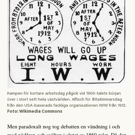
Kampen för kortare arbetsdag pågick vid 1900-talets början
över i stort sett hela västvärlden. Affisch för åttatimmarsdag
från den USA-baserade fackliga organisationen IWW från 1912.
Foto: Wikimedia Commons
Men paradoxalt nog tog debatten en vändning i och
med nödåren och svälten i slutet av 1860-talet. Då den