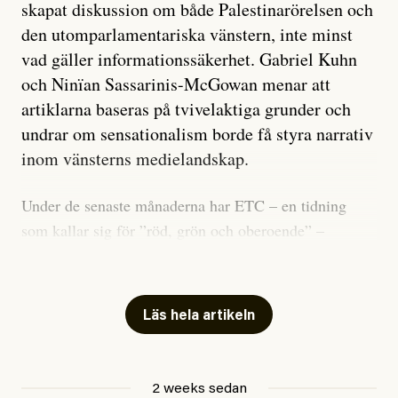
skapat diskussion om både Palestinarörelsen och
den utomparlamentariska vänstern, inte minst
vad gäller informationssäkerhet. Gabriel Kuhn
och Ninïan Sassarinis-McGowan menar att
artiklarna baseras på tvivelaktiga grunder och
undrar om sensationalism borde få styra narrativ
inom vänsterns medielandskap.
Under de senaste månaderna har ETC – en tidning
som kallar sig för ”röd, grön och oberoende” –
publicerat två artiklar som vi gärna vill kommentera.
Artiklarna väcker flera frågor: Vem är det som ETC
skriver för? Vad betyder det att vara en ”röd, grön och
Läs hela artikeln
oberoende” tidning? Och vad är egentligen bra
journalistik?
2 weeks sedan