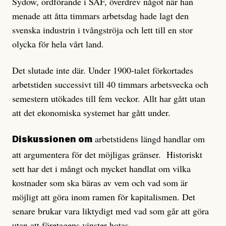
Sydow, ordförande i SAF, överdrev något när han
menade att åtta timmars arbetsdag hade lagt den
svenska industrin i tvångströja och lett till en stor
olycka för hela vårt land.
Det slutade inte där. Under 1900-talet förkortades
arbetstiden successivt till 40 timmars arbetsvecka och
semestern utökades till fem veckor. Allt har gått utan
att det ekonomiska systemet har gått under.
arbetstidens längd handlar om
Diskussionen om
att argumentera för det möj­ligas gränser. Historiskt
sett har det i mångt och mycket handlat om vilka
kostnader som ska bäras av vem och vad som är
möjligt att göra inom ramen för kapitalismen. Det
senare brukar vara liktydigt med vad som går att göra
utan att företagens vinster hotas.