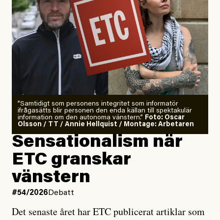
”Samtidigt som personens integritet som informatör
ifrågasätts blir personen den enda källan till spektakulär
information om den autonoma vänstern.”
Foto: Oscar
Olsson / TT / Annie Hellquist / Montage: Arbetaren
Sensationalism när
ETC granskar
vänstern
#54/2026
Debatt
Det senaste året har ETC publicerat artiklar som