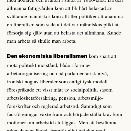
allmänna fattigvården kom att bli hårt belastad av
svältande människor kom allt fler politiker att anamma
en liberalism som sade att det var människas plikt att
försörja sig själv utan att belasta det allmänna. Kunde
man arbeta så skulle man arbeta.
kom snart att
Den ekonomiska liberalismen
möta politiskt motstånd, både i form av
arbetarorganisering och på parlamentarisk nivå,
ironiskt nog av liberaler som enligt tysk modell
förespråkade ett visst mått av socialpolitik, såsom
arbets­löshetsförsäkring, pension, arbetsmiljö­
föreskrifter och reglerad arbetstid. Samtidigt som
fackföreningar växte fram och började ställa krav kom
motioner om arbetstid att läggas. Men att bestämma
arbetsdagens längd, framför allt i enighet med