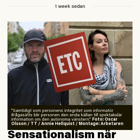
Jesper Lundby
1 week sedan
Publicerad
29 July, 2026
Uppdaterad
29 July, 2026
”Samtidigt som personens integritet som informatör
ifrågasätts blir personen den enda källan till spektakulär
information om den autonoma vänstern.”
Foto: Oscar
Olsson / TT / Annie Hellquist / Montage: Arbetaren
Sensationalism när