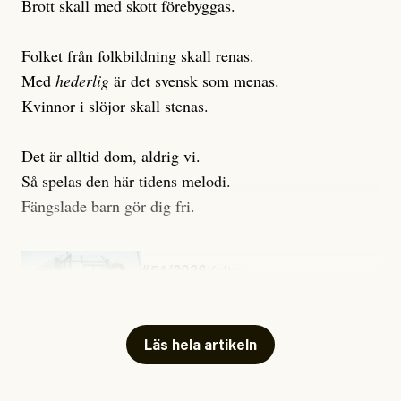
Brott skall med skott förebyggas.
Folket från folkbildning skall renas.
Med
hederlig
är det svensk som menas.
Kvinnor i slöjor skall stenas.
Det är alltid dom, aldrig vi.
Så spelas den här tidens melodi.
Fängslade barn gör dig fri.
#54/2026
Kultur
Snart skrivs boken ”Barn i
fängelse”
Läs hela artikeln