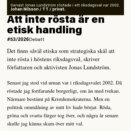
Antingen har en bevis på att de är infiltratörer, och då
Senast Jonas Lundström röstade i ett riksdagsval var 2002.
ska en gå ut med det så fort det bara går för att skydda
Johan Nilsson / TT / privat.
rörelsen. Eller så har en inga bevis, bara misstankar,
Att inte rösta är en
och då ska en efterforska diskret, just för att inte skapa
etisk handling
oro inom rörelsen.
#53/2026
Debatt
Artikeln undersöker inte, som ETC påstår, ”vad som
Det finns såväl etiska som strategiska skäl att
är sant, vad som är rykten”, utan den bidrar bara till
inte rösta i höstens riksdagsval, skriver
ännu mer ryktesspridning. Det finns inte ett enda bevis
författaren och aktivisten Jonas Lundström.
på eller ens ett övertygande argument för att den
misstänkta personen är en infiltratör. Det som läsaren
Senast jag stod vid urnan var i riksdagsvalet 2002. Då
får veta är att personen har ändrat sina politiska åsikter
röstade jag fortfarande borgerligt, om än med tvekan.
under åren, att den har raderat tidigare innehåll på sina
Närmare bestämt på Kristdemokraterna. Men en
sociala medier, att artikelns författare inte förstår sig
politisk ommålning av mitt liv hade börjat. Röda,
på personens ekonomi och att det tydligen finns
gröna och svarta färger tog över, och några år senare
anonyma röster inom rörelsen som säger saker som
skulle jag känna skam över mitt val.
”Om du frågar mig så är han en infiltratör”. Det kan