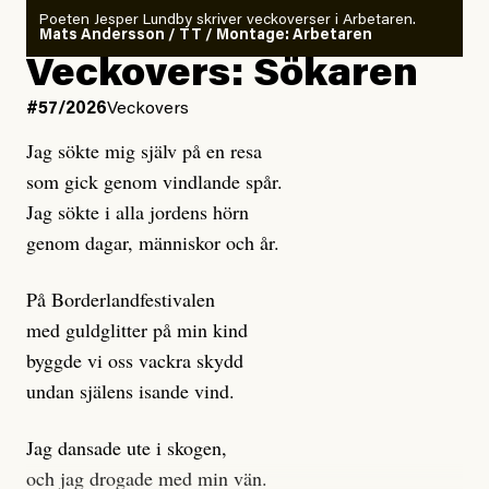
rekryteras och vad hon möter i den autonoma miljön.
Poeten Jesper Lundby skriver veckoverser i Arbetaren.
Mats Andersson / TT / Montage: Arbetaren
Kuhn och Sassarinis-McGowan hävdar att
Veckovers: Sökaren
Dagens ETC arbetar med ”opålitliga källor” för att
#57/2026
Veckovers
istället prioritera ”sensationalism och klickbete”. Nej,
Jag sökte mig själv på en resa
klickbete är inte intressant för Dagens ETC.
som gick genom vindlande spår.
Journalistiken är låst. En klatschig men korrekt rubrik
Jag sökte i alla jordens hörn
gör förhoppningsvis att en nyfiken beställer
genom dagar, människor och år.
prenumeration, men den avslutas sekunder senare om
inte journalistiken levererar substans. Självklart bygger
På Borderlandfestivalen
dessa granskningar på olika källor, alltifrån domar till
med guldglitter på min kind
en mängd intervjupersoner, inklusive generös
byggde vi oss vackra skydd
möjlighet att bemöta för såväl personen vars motiv att
undan själens isande vind.
engagera sig i Palestinarörelsen ifrågasätts som de
grupper där Säpo-resursen samlade in uppgifter.
Jag dansade ute i skogen,
Researchen är grundlig.
och jag drogade med min vän.