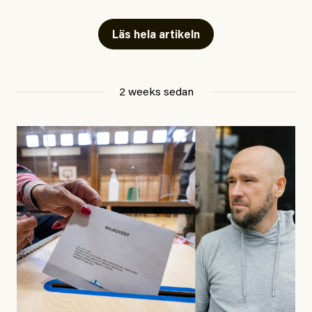
Artiklarna väcker flera frågor: Vem är det som ETC
skriver för? Vad betyder det att vara en ”röd, grön och
Läs hela artikeln
oberoende” tidning? Och vad är egentligen bra
journalistik?
2 weeks sedan
Den första artikeln publicerades den 10 mars 2026.
Titeln är
”Mystiska mannen förföljde ministern –
utpekas som israelisk infiltratör”
. Enligt ingressen
handlar artikeln om en person vars ”bakgrund skapar
splittring och oro i rörelsen”. Problemet är att artikeln
skapar betydligt mer oro i palestinarörelsen – och den
oberoende vänstern – än den porträtterade personen
eller dess bakgrund.
Det finns en väldigt enkel regel inom alla politiska
rörelser när det gäller misstänkta infiltratörer: