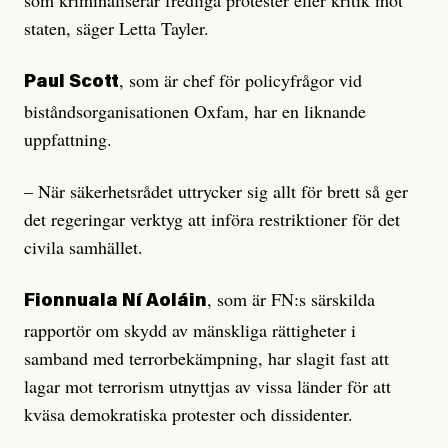
som kriminaliserar fredliga protester eller kritik mot
staten, säger Letta Tayler.
, som är chef för policyfrågor vid
Paul Scott
biståndsorganisationen Oxfam, har en liknande
uppfattning.
– När säkerhetsrådet uttrycker sig allt för brett så ger
det regeringar verktyg att införa restriktioner för det
civila samhället.
, som är FN:s särskilda
Fionnuala Ní Aoláin
rapportör om skydd av mänskliga rättigheter i
samband med terrorbekämpning, har slagit fast att
lagar mot terrorism utnyttjas av vissa länder för att
kväsa demokratiska protester och dissidenter.