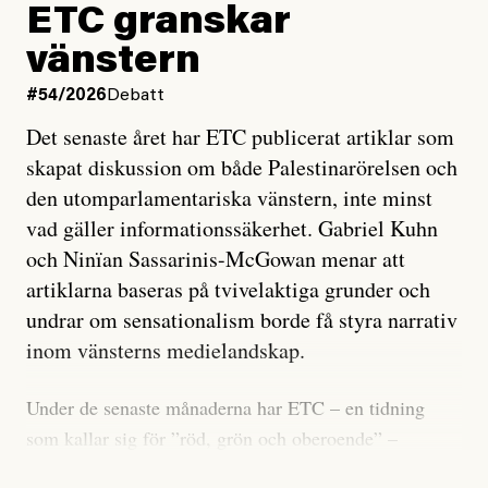
ETC granskar
vänstern
#54/2026
Debatt
Det senaste året har ETC publicerat artiklar som
skapat diskussion om både Palestinarörelsen och
den utomparlamentariska vänstern, inte minst
vad gäller informationssäkerhet. Gabriel Kuhn
och Ninïan Sassarinis-McGowan menar att
artiklarna baseras på tvivelaktiga grunder och
undrar om sensationalism borde få styra narrativ
inom vänsterns medielandskap.
Under de senaste månaderna har ETC – en tidning
som kallar sig för ”röd, grön och oberoende” –
publicerat två artiklar som vi gärna vill kommentera.