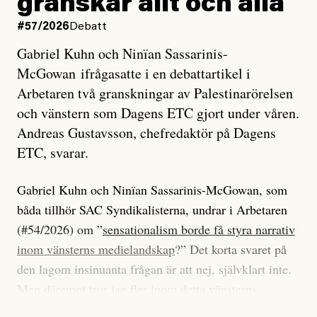
granskar allt och alla
#57/2026
Debatt
Gabriel Kuhn och Ninïan Sassarinis-
McGowan ifrågasatte i en debattartikel i
Arbetaren två granskningar av Palestinarörelsen
och vänstern som Dagens ETC gjort under våren.
Andreas Gustavsson, chefredaktör på Dagens
ETC, svarar.
Gabriel Kuhn och Ninïan Sassarinis-McGowan, som
båda tillhör SAC Syndikalisterna, undrar i Arbetaren
(#54/2026) om ”
sensationalism borde få styra narrativ
inom vänsterns medielandskap
?” Det korta svaret på
den lagom insinuanta frågan är att nej, självklart inte.
Men däremot tror jag fler inom detta vänsterns
medielandskap skulle må bra av en sund populism, i