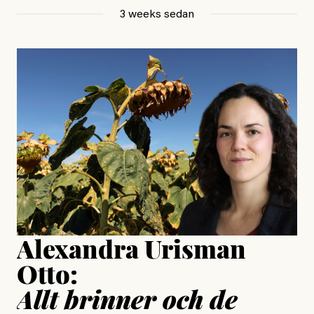
Betraktar en utan ett ord.
3 weeks sedan
, aktivist och författare
Jonas Lundström
#23/2026
Intervjun
Jesper Lundby: ”Livet i sig
är ganska politiskt”
Jonas Lundström
Publicerad
24 July, 2026
Jesper Lundby
Publicerad
15 July, 2026
Uppdaterad
15 July, 2026
Alexandra Urisman
Otto:
Allt brinner och de