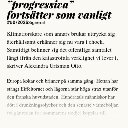
”progressiva”
fortsätter som vanligt
#50/2026
Signerat
Klimatforskare som annars brukar uttrycka sig
återhållsamt erkänner sig nu vara i chock.
Samtidigt befinner sig det offentliga samtalet
långt ifrån den katastrofala verklighet vi lever i,
skriver Alexandra Urisman Otto.
Europa kokar och brinner på samma gång. Hettan har
stängt Eiffeltornet
och lågorna står höga strax utanför
den franska huvudstaden. Hundratals människor har
dött i drunkningsolyckor och den senaste värmeböljan
(vi går redan in i sommarens tredje) kopplas till
tiotusentals för tidiga
dödsfall
.