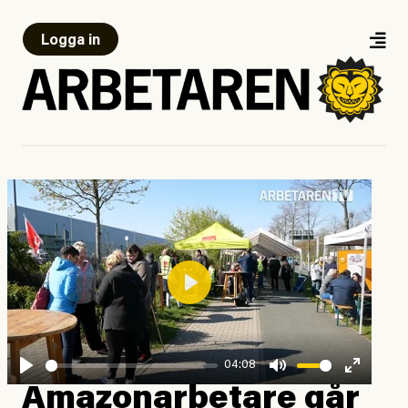
Logga in
Play
04:08
Play
Mute
Enter
Amazonarbetare går