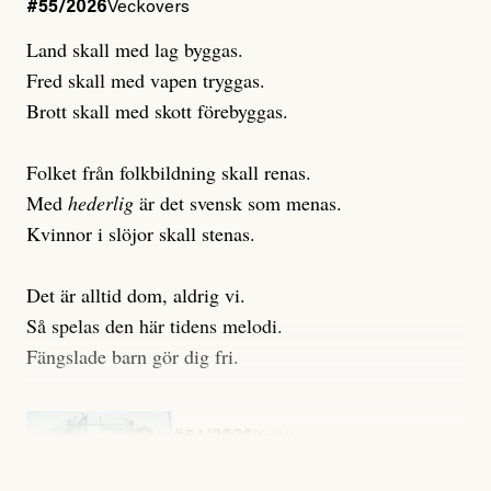
#55/2026
Veckovers
Land skall med lag byggas.
Fred skall med vapen tryggas.
Brott skall med skott förebyggas.
Folket från folkbildning skall renas.
Med
hederlig
är det svensk som menas.
Kvinnor i slöjor skall stenas.
Det är alltid dom, aldrig vi.
Så spelas den här tidens melodi.
Fängslade barn gör dig fri.
#54/2026
Kultur
Snart skrivs boken ”Barn i
fängelse”