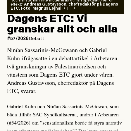
”Journalistik kan inte modereras utifrån spekulationer om
effekt.”
Andreas Gustavsson, chefredaktör på Dagens
ETC. Foto: Magnus Lejhall / TT /
Dagens ETC: Vi
granskar allt och alla
#57/2026
Debatt
Ninïan Sassarinis-McGowann och Gabriel
Kuhn ifrågasatte i en debattartikel i Arbetaren
två granskningar av Palestinarörelsen och
vänstern som Dagens ETC gjort under våren.
Andreas Gustavsson, chefredaktör på Dagens
ETC, svarar.
Gabriel Kuhn och Ninïan Sassarinis-McGowan, som
båda tillhör SAC Syndikalisterna, undrar i Arbetaren
(#54/2026) om ”
sensationalism borde få styra narrativ
inom vänsterns medielandskap
?” Det korta svaret på