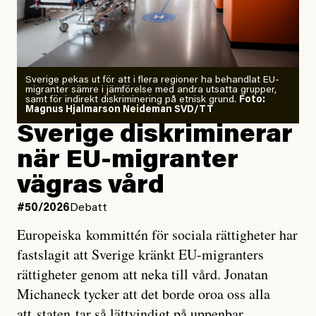
Årets El Niño kan bli den
starkaste som uppmätts
Zeke Hausfather är chockad igen efter att ha
Sverige pekas ut för att i flera regioner ha behandlat EU-
analyserat hur de olika klimatmodellerna bedömer
migranter sämre i jämförelse med andra utsatta grupper,
samt för indirekt diskriminering på etnisk grund.
Foto:
läget för hur den begynnande El Niño-händelsen ska
Magnus Hjalmarson Neideman SVD/TT
utveckla sig. El Niño är ett återkommande
Sverige diskriminerar
väderfenomen som uppstår när havsvattnet i delar av
när EU-migranter
Stilla havet blir ovanligt varmt. Det påverkar vädret
vägras vård
över stora delar av världen och under
våren
har
forskare allt oftare varnat för att den här El Niñon
#50/2026
Debatt
kommer att bli extrem.
Europeiska kommittén för sociala rättigheter har
fastslagit att Sverige kränkt EU-migranters
Det verkar vara en underdrift, menar nu Zeke
rättigheter genom att neka till vård. Jonatan
Hausfather.
Michaneck tycker att det borde oroa oss alla
att staten tar så lättvindigt på uppenbar