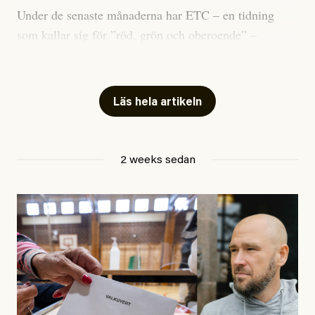
Under de senaste månaderna har ETC – en tidning
som kallar sig för ”röd, grön och oberoende” –
publicerat två artiklar som vi gärna vill kommentera.
Artiklarna väcker flera frågor: Vem är det som ETC
skriver för? Vad betyder det att vara en ”röd, grön och
Läs hela artikeln
oberoende” tidning? Och vad är egentligen bra
journalistik?
2 weeks sedan
Den första artikeln publicerades den 10 mars 2026.
Titeln är
”Mystiska mannen förföljde ministern –
utpekas som israelisk infiltratör”
. Enligt ingressen
handlar artikeln om en person vars ”bakgrund skapar
splittring och oro i rörelsen”. Problemet är att artikeln
skapar betydligt mer oro i palestinarörelsen – och den
oberoende vänstern – än den porträtterade personen
eller dess bakgrund.