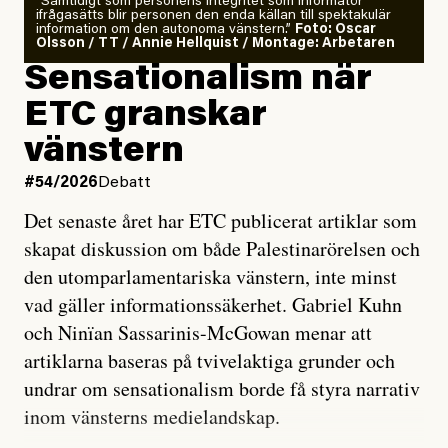
”Samtidigt som personens integritet som informatör
ifrågasätts blir personen den enda källan till spektakulär
information om den autonoma vänstern.”
Foto: Oscar
Olsson / TT / Annie Hellquist / Montage: Arbetaren
Sensationalism när
ETC granskar
vänstern
#54/2026
Debatt
Det senaste året har ETC publicerat artiklar som
skapat diskussion om både Palestinarörelsen och
den utomparlamentariska vänstern, inte minst
vad gäller informationssäkerhet. Gabriel Kuhn
och Ninïan Sassarinis-McGowan menar att
artiklarna baseras på tvivelaktiga grunder och
undrar om sensationalism borde få styra narrativ
inom vänsterns medielandskap.