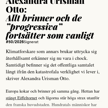
Alexandra Urisman
Otto:
Allt brinner och de
”progressiva”
fortsätter som vanligt
#50/2026
Signerat
Klimatforskare som annars brukar uttrycka sig
återhållsamt erkänner sig nu vara i chock.
Samtidigt befinner sig det offentliga samtalet
långt ifrån den katastrofala verklighet vi lever i,
skriver Alexandra Urisman Otto.
Europa kokar och brinner på samma gång. Hettan har
stängt Eiffeltornet
och lågorna står höga strax utanför
den franska huvudstaden. Hundratals människor har