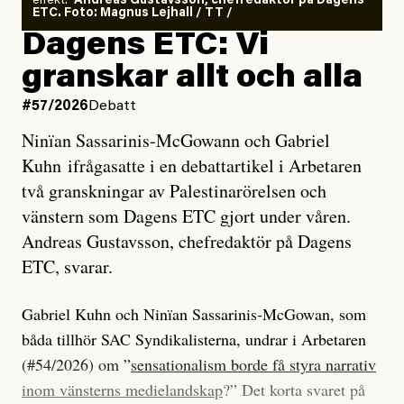
effekt.”
Andreas Gustavsson, chefredaktör på Dagens
ETC. Foto: Magnus Lejhall / TT /
Dagens ETC: Vi
granskar allt och alla
#57/2026
Debatt
Ninïan Sassarinis-McGowann och Gabriel
Kuhn ifrågasatte i en debattartikel i Arbetaren
två granskningar av Palestinarörelsen och
vänstern som Dagens ETC gjort under våren.
Andreas Gustavsson, chefredaktör på Dagens
ETC, svarar.
Gabriel Kuhn och Ninïan Sassarinis-McGowan, som
båda tillhör SAC Syndikalisterna, undrar i Arbetaren
(#54/2026) om ”
sensationalism borde få styra narrativ
inom vänsterns medielandskap
?” Det korta svaret på