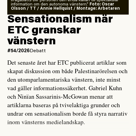
ifrågasätts blir personen den enda källan till spektakulär
information om den autonoma vänstern.”
Foto: Oscar
Olsson / TT / Annie Hellquist / Montage: Arbetaren
Sensationalism när
ETC granskar
vänstern
#54/2026
Debatt
Det senaste året har ETC publicerat artiklar som
skapat diskussion om både Palestinarörelsen och
den utomparlamentariska vänstern, inte minst
vad gäller informationssäkerhet. Gabriel Kuhn
och Ninïan Sassarinis-McGowan menar att
artiklarna baseras på tvivelaktiga grunder och
undrar om sensationalism borde få styra narrativ
inom vänsterns medielandskap.