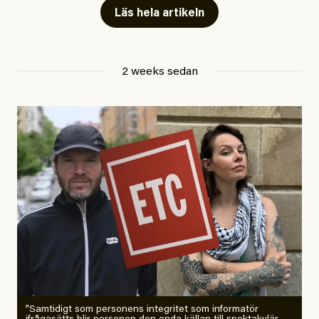
Läs hela artikeln
Jesper Lundby
2 weeks sedan
Publicerad
29 July, 2026
Uppdaterad
29 July, 2026
”Samtidigt som personens integritet som informatör