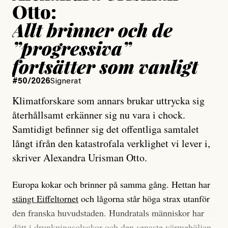
Otto:
Allt brinner och de
”progressiva”
fortsätter som vanligt
#50/2026
Signerat
Klimatforskare som annars brukar uttrycka sig
återhållsamt erkänner sig nu vara i chock.
Samtidigt befinner sig det offentliga samtalet
långt ifrån den katastrofala verklighet vi lever i,
skriver Alexandra Urisman Otto.
Europa kokar och brinner på samma gång. Hettan har
stängt Eiffeltornet
och lågorna står höga strax utanför
den franska huvudstaden. Hundratals människor har
dött i drunkningsolyckor och den senaste värmeböljan