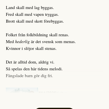
Land skall med lag byggas.
Fred skall med vapen tryggas.
Brott skall med skott förebyggas.
Folket från folkbildning skall renas.
Med
hederlig
är det svensk som menas.
Kvinnor i slöjor skall stenas.
Det är alltid dom, aldrig vi.
Så spelas den här tidens melodi.
Fängslade barn gör dig fri.
#54/2026
Kultur
Snart skrivs boken ”Barn i
fängelse”