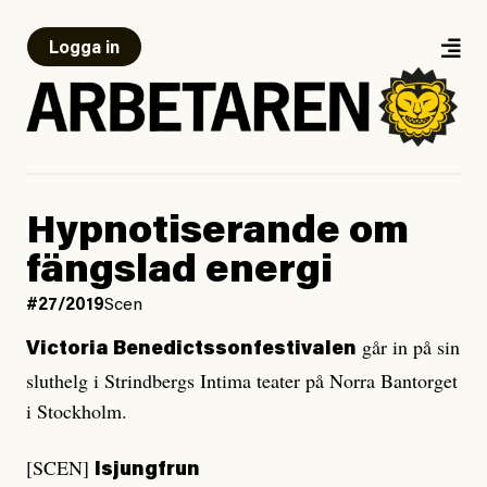
Logga in
Hypnotiserande om
fängslad energi
#27/2019
Scen
går in på sin
Victoria Benedictssonfestivalen
sluthelg i Strindbergs Intima teater på Norra Bantorget
i Stockholm.
[SCEN]
Isjungfrun