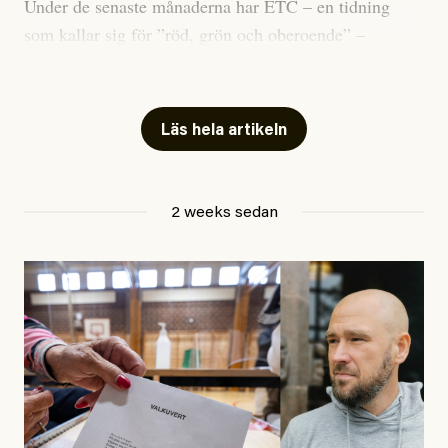
Under de senaste månaderna har ETC – en tidning
som kallar sig för ”röd, grön och oberoende” –
publicerat två artiklar som vi gärna vill kommentera.
Artiklarna väcker flera frågor: Vem är det som ETC
skriver för? Vad betyder det att vara en ”röd, grön och
Läs hela artikeln
oberoende” tidning? Och vad är egentligen bra
journalistik?
2 weeks sedan
Den första artikeln publicerades den 10 mars 2026.
Titeln är
”Mystiska mannen förföljde ministern –
utpekas som israelisk infiltratör”
. Enligt ingressen
handlar artikeln om en person vars ”bakgrund skapar
splittring och oro i rörelsen”. Problemet är att artikeln
skapar betydligt mer oro i palestinarörelsen – och den
oberoende vänstern – än den porträtterade personen
eller dess bakgrund.