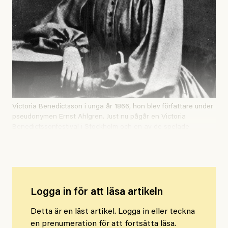
Victoria Benedictsson i unga år 1866, hon blev författare under
pseudonymen Ernst Ahlgren. Just nu pågår en Victoria
Benedictssonfestival i Stockholm och en av de spelade
pjäserna är Isjungfrun av Cecilia Sidenbladh.
Logga in för att läsa artikeln
Detta är en låst artikel. Logga in eller teckna
en prenumeration för att fortsätta läsa.