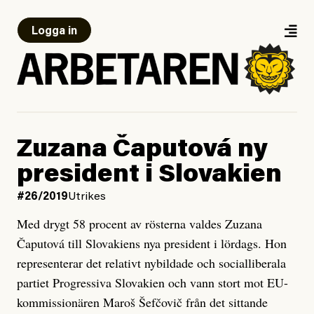
Logga in
Zuzana Čaputová ny
president i Slovakien
#26/2019
Utrikes
Med drygt 58 procent av rösterna valdes Zuzana
Čaputová till Slovakiens nya president i lördags. Hon
representerar det relativt nybildade och socialliberala
partiet Progressiva Slovakien och vann stort mot EU-
kommissionären Maroš Šefčovič från det sittande