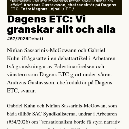
”Journalistik kan inte modereras utifrån spekulationer om
effekt.”
Andreas Gustavsson, chefredaktör på Dagens
ETC. Foto: Magnus Lejhall / TT /
Dagens ETC: Vi
granskar allt och alla
#57/2026
Debatt
Ninïan Sassarinis-McGowann och Gabriel
Kuhn ifrågasatte i en debattartikel i Arbetaren
två granskningar av Palestinarörelsen och
vänstern som Dagens ETC gjort under våren.
Andreas Gustavsson, chefredaktör på Dagens
ETC, svarar.
Gabriel Kuhn och Ninïan Sassarinis-McGowan, som
båda tillhör SAC Syndikalisterna, undrar i Arbetaren
(#54/2026) om ”
sensationalism borde få styra narrativ