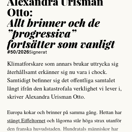
Alexandra Urisman
Otto:
Allt brinner och de
”progressiva”
fortsätter som vanligt
#50/2026
Signerat
Klimatforskare som annars brukar uttrycka sig
återhållsamt erkänner sig nu vara i chock.
Samtidigt befinner sig det offentliga samtalet
långt ifrån den katastrofala verklighet vi lever i,
skriver Alexandra Urisman Otto.
Europa kokar och brinner på samma gång. Hettan har
stängt Eiffeltornet
och lågorna står höga strax utanför
den franska huvudstaden. Hundratals människor har