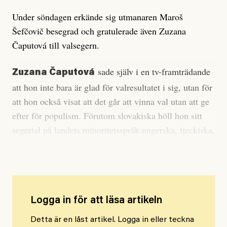
Under söndagen erkände sig utmanaren Maroš
Šefčovič besegrad och gratulerade även Zuzana
Čaputová till valsegern.
sade själv i en tv-framträdande
Zuzana Čaputová
att hon inte bara är glad för valresultatet i sig, utan för
att hon också visat att det går att vinna val utan att ge
efter för populism. Förutom slovakiska höll hon sitt
segertal på landets minoritetsspråk ungerska, tjeckiska,
romani och rutenska.
Logga in för att läsa artikeln
Detta är en låst artikel. Logga in eller teckna