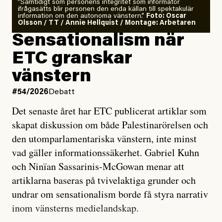
”Samtidigt som personens integritet som informatör
ifrågasätts blir personen den enda källan till spektakulär
information om den autonoma vänstern.”
Foto: Oscar
Olsson / TT / Annie Hellquist / Montage: Arbetaren
Sensationalism när
ETC granskar
vänstern
#54/2026
Debatt
Det senaste året har ETC publicerat artiklar som
skapat diskussion om både Palestinarörelsen och
den utomparlamentariska vänstern, inte minst
vad gäller informationssäkerhet. Gabriel Kuhn
och Ninïan Sassarinis-McGowan menar att
artiklarna baseras på tvivelaktiga grunder och
undrar om sensationalism borde få styra narrativ
inom vänsterns medielandskap.