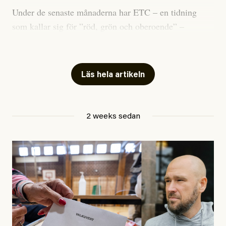
Under de senaste månaderna har ETC – en tidning
som kallar sig för ”röd, grön och oberoende” –
publicerat två artiklar som vi gärna vill kommentera.
Artiklarna väcker flera frågor: Vem är det som ETC
skriver för? Vad betyder det att vara en ”röd, grön och
Läs hela artikeln
oberoende” tidning? Och vad är egentligen bra
journalistik?
2 weeks sedan
Den första artikeln publicerades den 10 mars 2026.
Titeln är
”Mystiska mannen förföljde ministern –
utpekas som israelisk infiltratör”
. Enligt ingressen
handlar artikeln om en person vars ”bakgrund skapar
splittring och oro i rörelsen”. Problemet är att artikeln
skapar betydligt mer oro i palestinarörelsen – och den
oberoende vänstern – än den porträtterade personen
eller dess bakgrund.