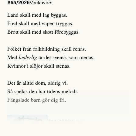
#55/2026
Veckovers
Land skall med lag byggas.
Fred skall med vapen tryggas.
Brott skall med skott förebyggas.
Folket från folkbildning skall renas.
Med
hederlig
är det svensk som menas.
Kvinnor i slöjor skall stenas.
Det är alltid dom, aldrig vi.
Så spelas den här tidens melodi.
Fängslade barn gör dig fri.
#54/2026
Kultur
Snart skrivs boken ”Barn i
fängelse”