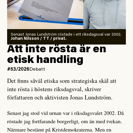
Det finns en väldigt enkel regel inom alla politiska
rörelser när det gäller misstänkta infiltratörer:
Antingen har en bevis på att de är infiltratörer, och då
Senast Jonas Lundström röstade i ett riksdagsval var 2002.
ska en gå ut med det så fort det bara går för att skydda
Johan Nilsson / TT / privat.
rörelsen. Eller så har en inga bevis, bara misstankar,
Att inte rösta är en
och då ska en efterforska diskret, just för att inte skapa
etisk handling
oro inom rörelsen.
#53/2026
Debatt
Artikeln undersöker inte, som ETC påstår, ”vad som
Det finns såväl etiska som strategiska skäl att
är sant, vad som är rykten”, utan den bidrar bara till
inte rösta i höstens riksdagsval, skriver
ännu mer ryktesspridning. Det finns inte ett enda bevis
författaren och aktivisten Jonas Lundström.
på eller ens ett övertygande argument för att den
misstänkta personen är en infiltratör. Det som läsaren
Senast jag stod vid urnan var i riksdagsvalet 2002. Då
får veta är att personen har ändrat sina politiska åsikter
röstade jag fortfarande borgerligt, om än med tvekan.
under åren, att den har raderat tidigare innehåll på sina
Närmare bestämt på Kristdemokraterna. Men en