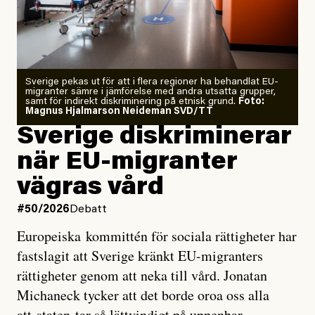
Årets El Niño kan bli den
starkaste som uppmätts
Zeke Hausfather är chockad igen efter att ha
Sverige pekas ut för att i flera regioner ha behandlat EU-
analyserat hur de olika klimatmodellerna bedömer
migranter sämre i jämförelse med andra utsatta grupper,
samt för indirekt diskriminering på etnisk grund.
Foto:
läget för hur den begynnande El Niño-händelsen ska
Magnus Hjalmarson Neideman SVD/TT
utveckla sig. El Niño är ett återkommande
Sverige diskriminerar
väderfenomen som uppstår när havsvattnet i delar av
när EU-migranter
Stilla havet blir ovanligt varmt. Det påverkar vädret
vägras vård
över stora delar av världen och under
våren
har
forskare allt oftare varnat för att den här El Niñon
#50/2026
Debatt
kommer att bli extrem.
Europeiska kommittén för sociala rättigheter har
fastslagit att Sverige kränkt EU-migranters
Det verkar vara en underdrift, menar nu Zeke
rättigheter genom att neka till vård. Jonatan
Hausfather.
Michaneck tycker att det borde oroa oss alla
att staten tar så lättvindigt på uppenbar