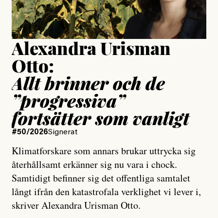
Publicerad
15 July, 2026
Uppdaterad
15 July, 2026
Alexandra Urisman
Otto:
Allt brinner och de
”progressiva”
fortsätter som vanligt
#50/2026
Signerat
Klimatforskare som annars brukar uttrycka sig
återhållsamt erkänner sig nu vara i chock.
Samtidigt befinner sig det offentliga samtalet
långt ifrån den katastrofala verklighet vi lever i,
skriver Alexandra Urisman Otto.