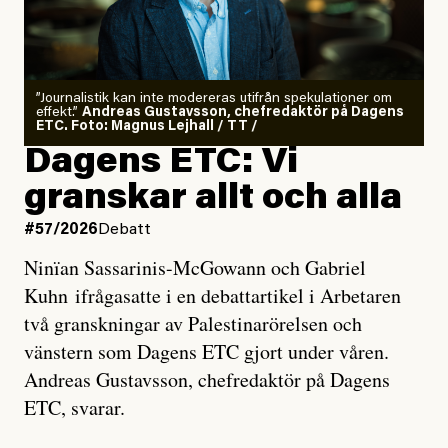
”Journalistik kan inte modereras utifrån spekulationer om
effekt.”
Andreas Gustavsson, chefredaktör på Dagens
ETC. Foto: Magnus Lejhall / TT /
Dagens ETC: Vi
granskar allt och alla
#57/2026
Debatt
Ninïan Sassarinis-McGowann och Gabriel
Kuhn ifrågasatte i en debattartikel i Arbetaren
två granskningar av Palestinarörelsen och
vänstern som Dagens ETC gjort under våren.
Andreas Gustavsson, chefredaktör på Dagens
ETC, svarar.