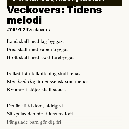
Foto: Pontus Lundahl/TT. Montage: Arbetaren
Debattartikel i Arbetaren
Veckovers: Tidens
Publicerad
3 August, 2026
Publicerad
6 August, 2026
melodi
Uppdaterad
3 August, 2026
Uppdaterad
7 August, 2026
#55/2026
Veckovers
Land skall med lag byggas.
Fred skall med vapen tryggas.
Brott skall med skott förebyggas.
Folket från folkbildning skall renas.
Med
hederlig
är det svensk som menas.
Kvinnor i slöjor skall stenas.
Det är alltid dom, aldrig vi.
Så spelas den här tidens melodi.
Fängslade barn gör dig fri.