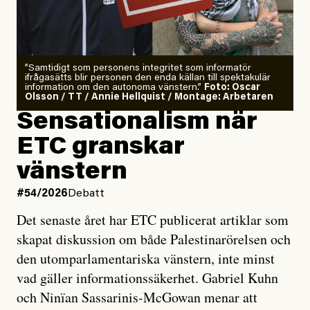
”Samtidigt som personens integritet som informatör
ifrågasätts blir personen den enda källan till spektakulär
information om den autonoma vänstern.”
Foto: Oscar
Olsson / TT / Annie Hellquist / Montage: Arbetaren
Sensationalism när
ETC granskar
vänstern
#54/2026
Debatt
Det senaste året har ETC publicerat artiklar som
skapat diskussion om både Palestinarörelsen och
den utomparlamentariska vänstern, inte minst
vad gäller informationssäkerhet. Gabriel Kuhn
och Ninïan Sassarinis-McGowan menar att