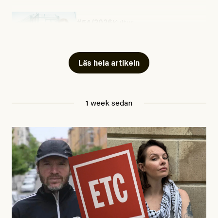
#54/2026
Kultur
Snart skrivs boken ”Barn i
fängelse”
Läs hela artikeln
Jesper Lundby
1 week sedan
Publicerad
29 July, 2026
Uppdaterad
29 July, 2026