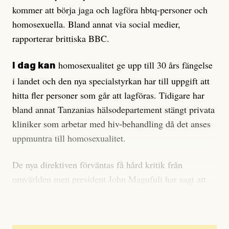
kommer att börja jaga och lagföra hbtq-personer och
homosexuella. Bland annat via social medier,
rapporterar brittiska BBC.
homosexualitet ge upp till 30 års fängelse
I dag kan
i landet och den nya specialstyrkan har till uppgift att
hitta fler personer som går att lagföras. Tidigare har
bland annat Tanzanias hälsodepartement stängt privata
kliniker som arbetar med hiv-behandling då det anses
uppmuntra till homosexualitet.
De nya direktiven förväntas få hård kritik från
omvärlden men president John Magufuli har sagt att
han föredrar det framför ”guds vrede”.