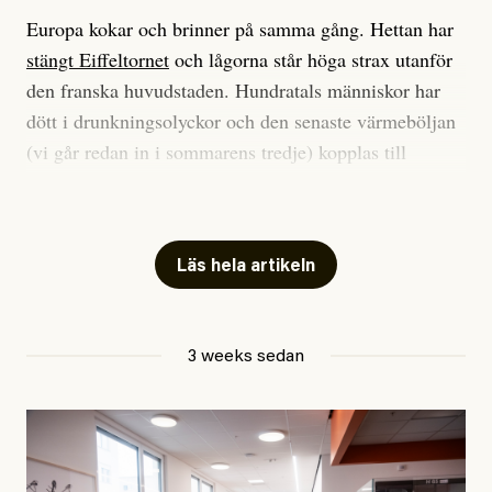
Europa kokar och brinner på samma gång. Hettan har
stängt Eiffeltornet
och lågorna står höga strax utanför
den franska huvudstaden. Hundratals människor har
dött i drunkningsolyckor och den senaste värmeböljan
(vi går redan in i sommarens tredje) kopplas till
tiotusentals för tidiga
dödsfall
.
Har du också panik i hettan? Känns det som en
mardröm? Bra, allt annat vore fullständigt orimligt.
Läs hela artikeln
Klimatforskaren Zeke Hausfather
skrev
på måndagen
att han brukar vara ganska återhållsam när han
3 weeks sedan
diskuterar klimatdata. Bara en enda gång – i
september 2023, när de globala temperaturerna för
månaden visade sig vara hela 0,5 °C varmare än någon
tidigare septembermånad – har han blivit chockad.