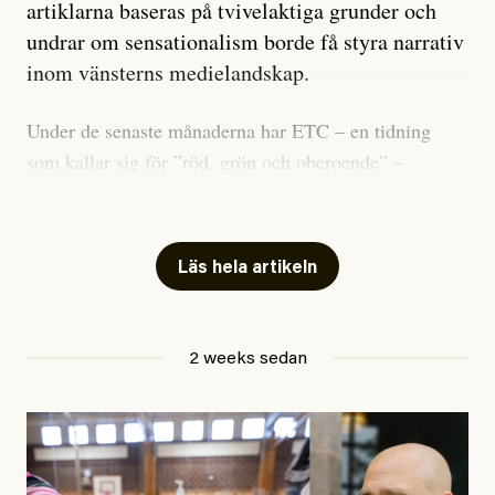
artiklarna baseras på tvivelaktiga grunder och
undrar om sensationalism borde få styra narrativ
inom vänsterns medielandskap.
Under de senaste månaderna har ETC – en tidning
som kallar sig för ”röd, grön och oberoende” –
publicerat två artiklar som vi gärna vill kommentera.
Artiklarna väcker flera frågor: Vem är det som ETC
skriver för? Vad betyder det att vara en ”röd, grön och
Läs hela artikeln
oberoende” tidning? Och vad är egentligen bra
journalistik?
2 weeks sedan
Den första artikeln publicerades den 10 mars 2026.
Titeln är
”Mystiska mannen förföljde ministern –
utpekas som israelisk infiltratör”
. Enligt ingressen
handlar artikeln om en person vars ”bakgrund skapar