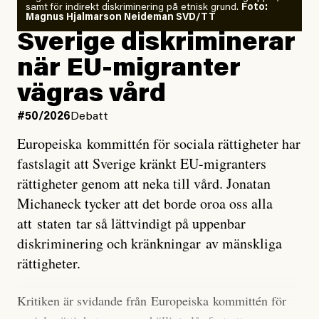
samt för indirekt diskriminering på etnisk grund.
Foto:
läget för hur den begynnande El Niño-händelsen ska
Magnus Hjalmarson Neideman SVD/TT
utveckla sig. El Niño är ett återkommande
Sverige diskriminerar
väderfenomen som uppstår när havsvattnet i delar av
när EU-migranter
Stilla havet blir ovanligt varmt. Det påverkar vädret
vägras vård
över stora delar av världen och under
våren
har
forskare allt oftare varnat för att den här El Niñon
#50/2026
Debatt
kommer att bli extrem.
Europeiska kommittén för sociala rättigheter har
fastslagit att Sverige kränkt EU-migranters
Det verkar vara en underdrift, menar nu Zeke
rättigheter genom att neka till vård. Jonatan
Hausfather.
Michaneck tycker att det borde oroa oss alla
att staten tar så lättvindigt på uppenbar
”Det ser ut som att årets El Niño inte bara med stor
diskriminering och kränkningar av mänskliga
sannolikhet kommer att bli den starkaste sedan
rättigheter.
tillförlitliga mätningar inleddes – den kan till och med
bli den starkaste med en verkligt häpnadsväckande
Kritiken är svidande från Europeiska kommittén för
marginal”, skriver han.