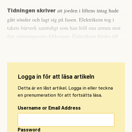
att jorden i liftens intag hade
Tidningen skriver
gått sönder och lagt sig på fasen. Elektrikern tog i
takets bärverk samtidigt som han höll ena armen mot
den spänningssatta liftkorgen. Elektrikern fördes till
sjukhus där strömgenomgången konstaterades.
Logga in för att läsa artikeln
Detta är en låst artikel. Logga in eller teckna
en prenumeration för att fortsätta läsa.
Username or Email Address
Password