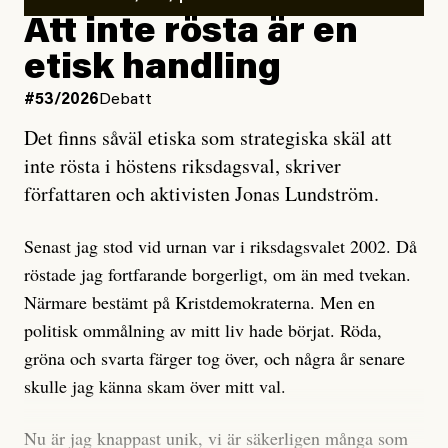
rörelsen. Eller så har en inga bevis, bara misstankar,
Att inte rösta är en
och då ska en efterforska diskret, just för att inte skapa
etisk handling
oro inom rörelsen.
#53/2026
Debatt
Artikeln undersöker inte, som ETC påstår, ”vad som
Det finns såväl etiska som strategiska skäl att
är sant, vad som är rykten”, utan den bidrar bara till
inte rösta i höstens riksdagsval, skriver
ännu mer ryktesspridning. Det finns inte ett enda bevis
författaren och aktivisten Jonas Lundström.
på eller ens ett övertygande argument för att den
misstänkta personen är en infiltratör. Det som läsaren
Senast jag stod vid urnan var i riksdagsvalet 2002. Då
får veta är att personen har ändrat sina politiska åsikter
röstade jag fortfarande borgerligt, om än med tvekan.
under åren, att den har raderat tidigare innehåll på sina
Närmare bestämt på Kristdemokraterna. Men en
sociala medier, att artikelns författare inte förstår sig
politisk ommålning av mitt liv hade börjat. Röda,
på personens ekonomi och att det tydligen finns
gröna och svarta färger tog över, och några år senare
anonyma röster inom rörelsen som säger saker som
skulle jag känna skam över mitt val.
”Om du frågar mig så är han en infiltratör”. Det kan
anses vara anledningar att titta närmare på personen,
Nu är jag knappast unik, vi är säkerligen många som