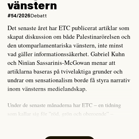
vänstern
#54/2026
Debatt
Det senaste året har ETC publicerat artiklar som
skapat diskussion om både Palestinarörelsen och
den utomparlamentariska vänstern, inte minst
vad gäller informationssäkerhet. Gabriel Kuhn
och Ninïan Sassarinis-McGowan menar att
artiklarna baseras på tvivelaktiga grunder och
undrar om sensationalism borde få styra narrativ
inom vänsterns medielandskap.
Under de senaste månaderna har ETC – en tidning
som kallar sig för ”röd, grön och oberoende” –
publicerat två artiklar som vi gärna vill kommentera.
Artiklarna väcker flera frågor: Vem är det som ETC