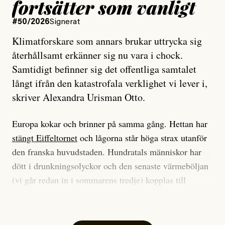
fortsätter som vanligt
#50/2026
Signerat
Klimatforskare som annars brukar uttrycka sig
återhållsamt erkänner sig nu vara i chock.
Samtidigt befinner sig det offentliga samtalet
långt ifrån den katastrofala verklighet vi lever i,
skriver Alexandra Urisman Otto.
Europa kokar och brinner på samma gång. Hettan har
stängt Eiffeltornet
och lågorna står höga strax utanför
den franska huvudstaden. Hundratals människor har
dött i drunkningsolyckor och den senaste värmeböljan
(vi går redan in i sommarens tredje) kopplas till
tiotusentals för tidiga
dödsfall
.
Har du också panik i hettan? Känns det som en