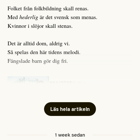
Folket från folkbildning skall renas.
Med
hederlig
är det svensk som menas.
Kvinnor i slöjor skall stenas.
Det är alltid dom, aldrig vi.
Så spelas den här tidens melodi.
Fängslade barn gör dig fri.
#54/2026
Kultur
Snart skrivs boken ”Barn i
fängelse”
Läs hela artikeln
Jesper Lundby
1 week sedan
Publicerad
29 July, 2026