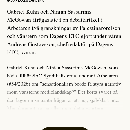
#57/2026
Debatt
Gabriel Kuhn och Ninïan Sassarinis-
McGowan ifrågasatte i en debattartikel i
Arbetaren två granskningar av Palestinarörelsen
och vänstern som Dagens ETC gjort under våren.
Andreas Gustavsson, chefredaktör på Dagens
ETC, svarar.
Gabriel Kuhn och Ninïan Sassarinis-McGowan, som
båda tillhör SAC Syndikalisterna, undrar i Arbetaren
(#54/2026) om ”
sensationalism borde få styra narrativ
inom vänsterns medielandskap
?” Det korta svaret på
den lagom insinuanta frågan är att nej, självklart inte.
Men däremot tror jag fler inom detta vänsterns
medielandskap skulle må bra av en sund populism, i
betydelsen att göra avslöjande och undersökande