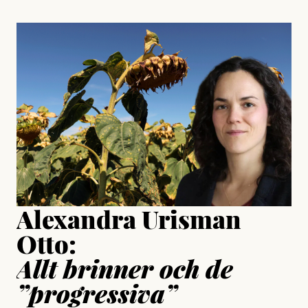
, aktivist och författare
Jonas Lundström
#23/2026
Intervjun
Jesper Lundby: ”Livet i sig
är ganska politiskt”
Jonas Lundström
Publicerad
24 July, 2026
Jesper Lundby
Publicerad
15 July, 2026
Uppdaterad
15 July, 2026
Alexandra Urisman
Otto:
Allt brinner och de
”progressiva”