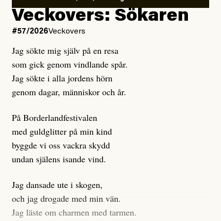
Kuhn och Sassarinis-McGowan hävdar att
Veckovers: Sökaren
Dagens ETC arbetar med ”opålitliga källor” för att
#57/2026
Veckovers
istället prioritera ”sensationalism och klickbete”. Nej,
Jag sökte mig själv på en resa
klickbete är inte intressant för Dagens ETC.
som gick genom vindlande spår.
Journalistiken är låst. En klatschig men korrekt rubrik
Jag sökte i alla jordens hörn
gör förhoppningsvis att en nyfiken beställer
genom dagar, människor och år.
prenumeration, men den avslutas sekunder senare om
inte journalistiken levererar substans. Självklart bygger
På Borderlandfestivalen
dessa granskningar på olika källor, alltifrån domar till
med guldglitter på min kind
en mängd intervjupersoner, inklusive generös
byggde vi oss vackra skydd
möjlighet att bemöta för såväl personen vars motiv att
undan själens isande vind.
engagera sig i Palestinarörelsen ifrågasätts som de
grupper där Säpo-resursen samlade in uppgifter.
Jag dansade ute i skogen,
Researchen är grundlig.
och jag drogade med min vän.
Jag läste om charmen med tarmen.
Möjligen är det egentligen inte journalistikens metod