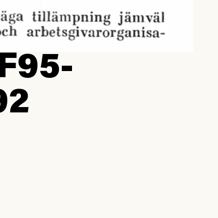
F95-
92