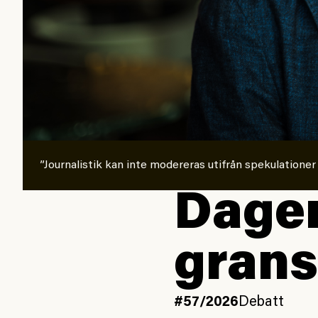
”Journalistik kan inte modereras utifrån spekulationer
Dagen
grans
#57/2026
Debatt