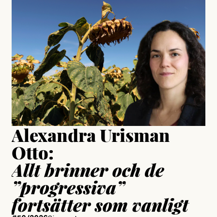
#23/2026
Intervjun
Jesper Lundby: ”Livet i sig
är ganska politiskt”
Jonas Lundström
Publicerad
24 July, 2026
Jesper Lundby
Publicerad
15 July, 2026
Uppdaterad
15 July, 2026
Alexandra Urisman
Otto:
Allt brinner och de
”progressiva”
fortsätter som vanligt