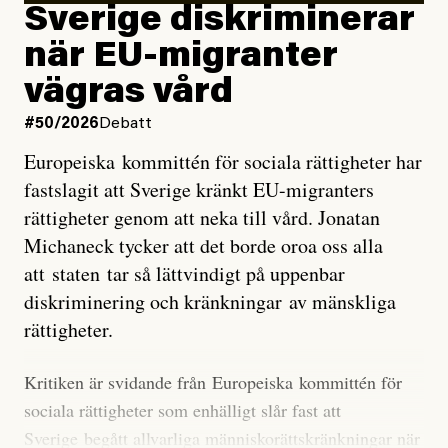
utveckla sig. El Niño är ett återkommande
Sverige diskriminerar
väderfenomen som uppstår när havsvattnet i delar av
när EU-migranter
Stilla havet blir ovanligt varmt. Det påverkar vädret
vägras vård
över stora delar av världen och under
våren
har
forskare allt oftare varnat för att den här El Niñon
#50/2026
Debatt
kommer att bli extrem.
Europeiska kommittén för sociala rättigheter har
fastslagit att Sverige kränkt EU-migranters
Det verkar vara en underdrift, menar nu Zeke
rättigheter genom att neka till vård. Jonatan
Hausfather.
Michaneck tycker att det borde oroa oss alla
att staten tar så lättvindigt på uppenbar
”Det ser ut som att årets El Niño inte bara med stor
diskriminering och kränkningar av mänskliga
sannolikhet kommer att bli den starkaste sedan
rättigheter.
tillförlitliga mätningar inleddes – den kan till och med
bli den starkaste med en verkligt häpnadsväckande
Kritiken är svidande från Europeiska kommittén för
marginal”, skriver han.
sociala rättigheter som enhälligt slår fast att
Sverige begått allvarliga människorättskränkningar när
Styrkan i El Niño går att förutspå genom att mäta