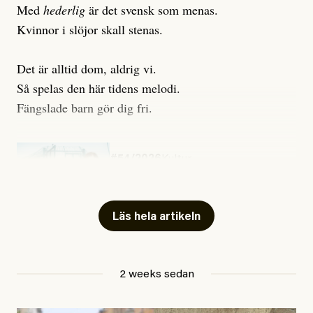
Med
hederlig
är det svensk som menas.
Kvinnor i slöjor skall stenas.
Det är alltid dom, aldrig vi.
Så spelas den här tidens melodi.
Fängslade barn gör dig fri.
#54/2026
Kultur
Snart skrivs boken ”Barn i
fängelse”
Läs hela artikeln
Jesper Lundby
2 weeks sedan
Publicerad
29 July, 2026
Uppdaterad
29 July, 2026