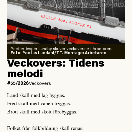
Arbetsmiljöverket:
Dödsolyckorna har slutat
#54/2026
Debatt
minska
Sensationalism när ETC
granskar vänstern
Poeten Jesper Lundby skriver veckoverser i Arbetaren.
Joel Kellgren
Foto: Pontus Lundahl/TT. Montage: Arbetaren
Debattartikel i Arbetaren
Veckovers: Tidens
Publicerad
3 August, 2026
Publicerad
6 August, 2026
melodi
Uppdaterad
3 August, 2026
Uppdaterad
7 August, 2026
#55/2026
Veckovers
Land skall med lag byggas.
Fred skall med vapen tryggas.
Brott skall med skott förebyggas.
Folket från folkbildning skall renas.