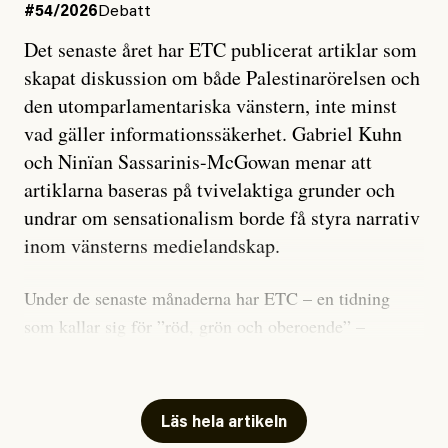
#54/2026
Debatt
Det senaste året har ETC publicerat artiklar som
skapat diskussion om både Palestinarörelsen och
den utomparlamentariska vänstern, inte minst
vad gäller informationssäkerhet. Gabriel Kuhn
och Ninïan Sassarinis-McGowan menar att
artiklarna baseras på tvivelaktiga grunder och
undrar om sensationalism borde få styra narrativ
inom vänsterns medielandskap.
Under de senaste månaderna har ETC – en tidning
som kallar sig för ”röd, grön och oberoende” –
publicerat två artiklar som vi gärna vill kommentera.
Artiklarna väcker flera frågor: Vem är det som ETC
skriver för? Vad betyder det att vara en ”röd, grön och
Läs hela artikeln
oberoende” tidning? Och vad är egentligen bra