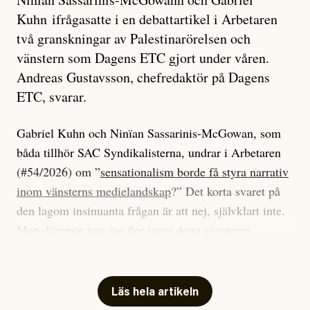
Kuhn ifrågasatte i en debattartikel i Arbetaren
två granskningar av Palestinarörelsen och
vänstern som Dagens ETC gjort under våren.
Andreas Gustavsson, chefredaktör på Dagens
ETC, svarar.
Gabriel Kuhn och Ninïan Sassarinis-McGowan, som
båda tillhör SAC Syndikalisterna, undrar i Arbetaren
(#54/2026) om ”
sensationalism borde få styra narrativ
inom vänsterns medielandskap
?” Det korta svaret på
den lagom insinuanta frågan är att nej, självklart inte.
Men däremot tror jag fler inom detta vänsterns
medielandskap skulle må bra av en sund populism, i
betydelsen att göra avslöjande och undersökande
journalistik som vänder sig till många snarare än att
Läs hela artikeln
jaga inbördes beundran. Det har i alla fall fungerat för