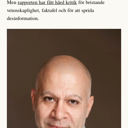
Men
rapporten har fått hård kritik
för bristande
vetenskaplighet, faktafel och för att sprida
desinformation.