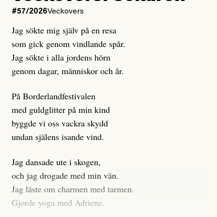
Dagens ETC arbetar med ”opålitliga källor” för att
#57/2026
Veckovers
istället prioritera ”sensationalism och klickbete”. Nej,
Jag sökte mig själv på en resa
klickbete är inte intressant för Dagens ETC.
som gick genom vindlande spår.
Journalistiken är låst. En klatschig men korrekt rubrik
Jag sökte i alla jordens hörn
gör förhoppningsvis att en nyfiken beställer
genom dagar, människor och år.
prenumeration, men den avslutas sekunder senare om
inte journalistiken levererar substans. Självklart bygger
På Borderlandfestivalen
dessa granskningar på olika källor, alltifrån domar till
med guldglitter på min kind
en mängd intervjupersoner, inklusive generös
byggde vi oss vackra skydd
möjlighet att bemöta för såväl personen vars motiv att
undan själens isande vind.
engagera sig i Palestinarörelsen ifrågasätts som de
grupper där Säpo-resursen samlade in uppgifter.
Jag dansade ute i skogen,
Researchen är grundlig.
och jag drogade med min vän.
Jag läste om charmen med tarmen.
Möjligen är det egentligen inte journalistikens metod
Gjorde yoga med Adriene.
som stör?