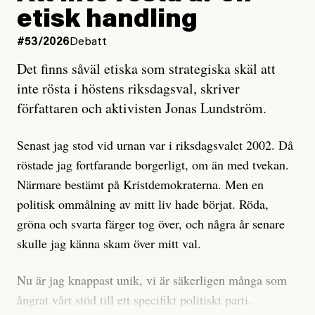
och då ska en efterforska diskret, just för att inte skapa
etisk handling
oro inom rörelsen.
#53/2026
Debatt
Artikeln undersöker inte, som ETC påstår, ”vad som
Det finns såväl etiska som strategiska skäl att
är sant, vad som är rykten”, utan den bidrar bara till
inte rösta i höstens riksdagsval, skriver
ännu mer ryktesspridning. Det finns inte ett enda bevis
författaren och aktivisten Jonas Lundström.
på eller ens ett övertygande argument för att den
misstänkta personen är en infiltratör. Det som läsaren
Senast jag stod vid urnan var i riksdagsvalet 2002. Då
får veta är att personen har ändrat sina politiska åsikter
röstade jag fortfarande borgerligt, om än med tvekan.
under åren, att den har raderat tidigare innehåll på sina
Närmare bestämt på Kristdemokraterna. Men en
sociala medier, att artikelns författare inte förstår sig
politisk ommålning av mitt liv hade börjat. Röda,
på personens ekonomi och att det tydligen finns
gröna och svarta färger tog över, och några år senare
anonyma röster inom rörelsen som säger saker som
skulle jag känna skam över mitt val.
”Om du frågar mig så är han en infiltratör”. Det kan
anses vara anledningar att titta närmare på personen,
Nu är jag knappast unik, vi är säkerligen många som
men ingenting av detta är tillräckligt för att hänga ut
ångrat vårt stöd till ett specifikt politiskt parti.