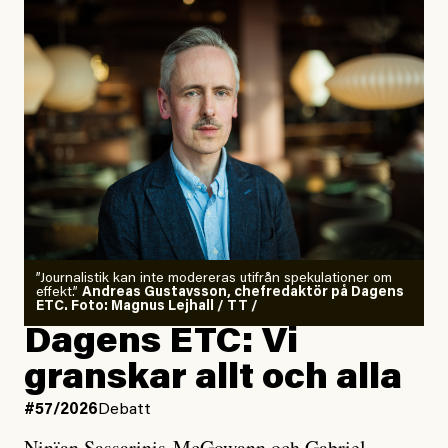
”Journalistik kan inte modereras utifrån spekulationer om
effekt.”
Andreas Gustavsson, chefredaktör på Dagens
ETC. Foto: Magnus Lejhall / TT /
Dagens ETC: Vi
granskar allt och alla
#57/2026
Debatt
Ninïan Sassarinis-McGowann och Gabriel