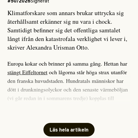
#50/2026
Signerat
Klimatforskare som annars brukar uttrycka sig
återhållsamt erkänner sig nu vara i chock.
Samtidigt befinner sig det offentliga samtalet
långt ifrån den katastrofala verklighet vi lever i,
skriver Alexandra Urisman Otto.
Europa kokar och brinner på samma gång. Hettan har
stängt Eiffeltornet
och lågorna står höga strax utanför
den franska huvudstaden. Hundratals människor har
dött i drunkningsolyckor och den senaste värmeböljan
(vi går redan in i sommarens tredje) kopplas till
tiotusentals för tidiga
dödsfall
.
Har du också panik i hettan? Känns det som en
mardröm? Bra, allt annat vore fullständigt orimligt.
Läs hela artikeln