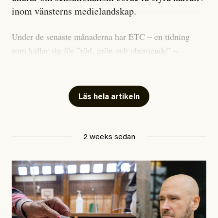
inom vänsterns medielandskap.
Under de senaste månaderna har ETC – en tidning
som kallar sig för ”röd, grön och oberoende” –
publicerat två artiklar som vi gärna vill kommentera.
Artiklarna väcker flera frågor: Vem är det som ETC
skriver för? Vad betyder det att vara en ”röd, grön och
Läs hela artikeln
oberoende” tidning? Och vad är egentligen bra
journalistik?
2 weeks sedan
Den första artikeln publicerades den 10 mars 2026.
Titeln är
”Mystiska mannen förföljde ministern –
utpekas som israelisk infiltratör”
. Enligt ingressen
handlar artikeln om en person vars ”bakgrund skapar
splittring och oro i rörelsen”. Problemet är att artikeln
skapar betydligt mer oro i palestinarörelsen – och den