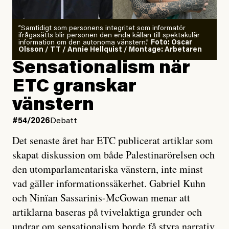
”Samtidigt som personens integritet som informatör
ifrågasätts blir personen den enda källan till spektakulär
information om den autonoma vänstern.”
Foto: Oscar
Olsson / TT / Annie Hellquist / Montage: Arbetaren
Sensationalism när
ETC granskar
vänstern
#54/2026
Debatt
Det senaste året har ETC publicerat artiklar som
skapat diskussion om både Palestinarörelsen och
den utomparlamentariska vänstern, inte minst
vad gäller informationssäkerhet. Gabriel Kuhn
och Ninïan Sassarinis-McGowan menar att
artiklarna baseras på tvivelaktiga grunder och
undrar om sensationalism borde få styra narrativ