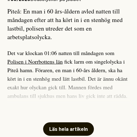
Piteå: En man i 60 års-åldern avled natten till
Jag sökte ljuset och meningen,
Ett försök till korta svar som jag hoppas kan förtydliga
måndagen efter att ha kört in i en stenhög med
efter det som var rent, rätt och sant,
för Kuhn och Sassarinis-McGowan och andra hur jag
lastbil, polisen utreder det som en
och aldrig såg jag det klarare än
som chefredaktör ser på Dagens ETC:s uppdrag och
arbetsplatsolycka.
när jag ombord på bussen hjälpte en tant.
roll.
Det var klockan 01:06 natten till måndagen som
Vi skriver för våra läsare som vill bli informerade,
Polisen i Norrbottens län
fick larm om singelolycka i
#23/2026
Intervjun
överraskade, bekräftade, utmanade – och som kräver
Jesper Lundby: ”Livet i sig
Piteå hamn. Föraren, en man i 60-års åldern, ska ha
att vi granskar allt och alla.
är ganska politiskt”
kört in i en stenhög med lätt lastbil. Det är ännu okänt
exakt hur olyckan gick till. Mannen fördes med
Vi är som sagt en röd, grön och oberoende tidning.
ambulans till sjukhus men hans liv gick inte att rädda.
Det betyder en annan journalistik än vad du hittar i
exempelvis Dagens Nyheter. Det märks på ledarsidan
Jesper Lundby
– Vi utreder det som en arbetsplatsolycka och har
men också i nyhetsbevakningen. Det handlar om
Publicerad
5 August, 2026
samlat in kameraövervakning och hållit förhör på
perspektiv och urval. Det handlar däremot aldrig om
platsen, säger Elis Brännström, RLC-befäl på polisens
Läs hela artikeln
att freda någon eller några. Eller, konkret, om att