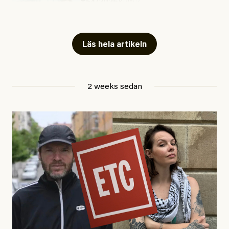
#54/2026
Kultur
Snart skrivs boken ”Barn i
fängelse”
Läs hela artikeln
Jesper Lundby
2 weeks sedan
Publicerad
29 July, 2026
Uppdaterad
29 July, 2026