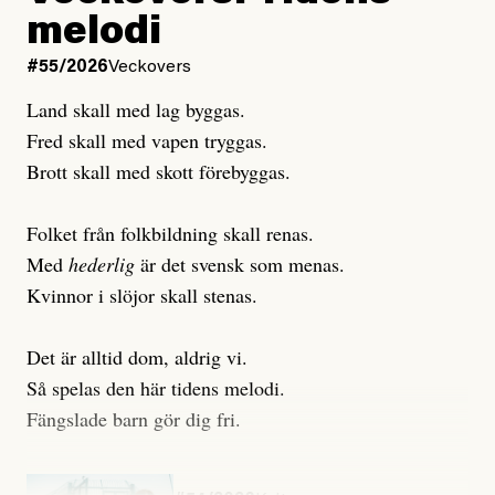
melodi
Uppdaterad
3 August, 2026
Uppdaterad
7 August, 2026
#55/2026
Veckovers
Land skall med lag byggas.
Fred skall med vapen tryggas.
Brott skall med skott förebyggas.
Folket från folkbildning skall renas.
Med
hederlig
är det svensk som menas.
Kvinnor i slöjor skall stenas.
Det är alltid dom, aldrig vi.
Så spelas den här tidens melodi.
Fängslade barn gör dig fri.