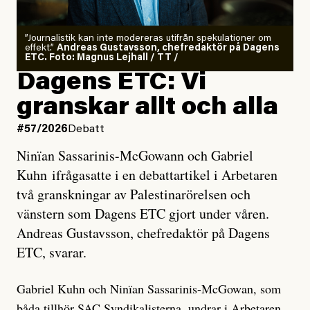
”Journalistik kan inte modereras utifrån spekulationer om
effekt.”
Andreas Gustavsson, chefredaktör på Dagens
ETC. Foto: Magnus Lejhall / TT /
Dagens ETC: Vi
granskar allt och alla
#57/2026
Debatt
Ninïan Sassarinis-McGowann och Gabriel
Kuhn ifrågasatte i en debattartikel i Arbetaren
två granskningar av Palestinarörelsen och
vänstern som Dagens ETC gjort under våren.
Andreas Gustavsson, chefredaktör på Dagens
ETC, svarar.
Gabriel Kuhn och Ninïan Sassarinis-McGowan, som
båda tillhör SAC Syndikalisterna, undrar i Arbetaren