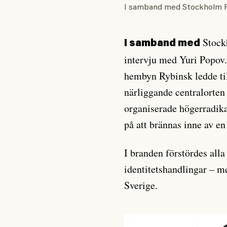
I samband med Stockholm Pr
Stock
I samband med
intervju med Yuri Popov.
hembyn Rybinsk ledde till
närliggande centralorten 
organiserade högerradikal
på att brännas inne av e
I branden förstördes alla
identitetshandlingar – m
Sverige.