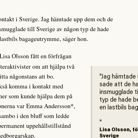
.
 kontakt i Sverige. Jag hämtade upp dem och de
nsmugglade till Sverige av någon typ de hade
n lastbils bagageutrymme, säger hon.
isa Olsson fått en förfrågan
steraktivister om att hjälpa två
itta någonstans att bo.
Jag hämtade 
sade att de ha
ckså komma i kontakt med
insmugglade ti
oner som kunde hjälpa dem på
typ de hade be
rsonerna var Emma Andersson*,
en lastbils b
sambo i den bluff som ledde
k permanent uppehållstillstånd
Lisa Olsson, f
medborgarskap.
Sverige