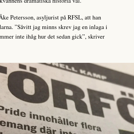
kvännens dramatiska historia väl.
-Åke Petersson, asyljurist på RFSL, att han
arna. ”Såvitt jag minns skrev jag en inlaga i
mmer inte ihåg hur det sedan gick”, skriver