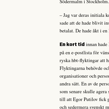
Södermalm i Stockholm
– Jag var deras initiala
sade att de hade blivit i
betalat. De hade åkt i e
innan hade L
En kort tid
på en e-postlista för vän
ryska hbt-flyktingar att h
Flyktingarna behövde o
organisationer och pers
andra sätt. En av de pe
som senare skulle agera 
till att Egor Putilov fic
och sedermera svenskt 