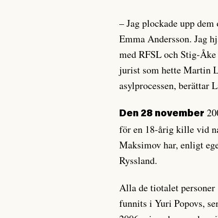
– Jag plockade upp dem 
Emma Andersson. Jag hjä
med RFSL och Stig-Åke P
jurist som hette Martin 
asylprocessen, berättar L
200
Den 28 november
för en 18-årig kille vid
Maksimov har, enligt egen
Ryssland.
Alla de tiotalet persone
funnits i Yuri Popovs, s