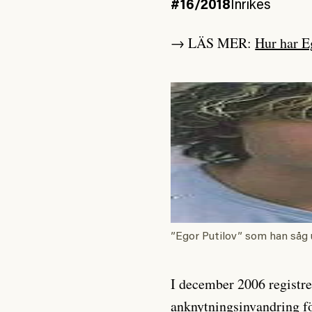
#16/2018
Inrikes
→ LÄS MER:
Hur har E
”Egor Putilov” som han såg u
I december 2006 registr
anknytningsinvandring fö