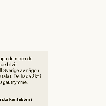
upp dem och de
de blivit
ll Sverige av någon
talat. De hade åkt i
agageutrymme.
örsta kontakten i