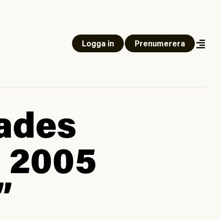
Logga in
Prenumerera
sades
n 2005
”