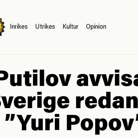
Inrikes
Utrikes
Kultur
Opinion
Putilov avvi
Sverige reda
 ”Yuri Popov