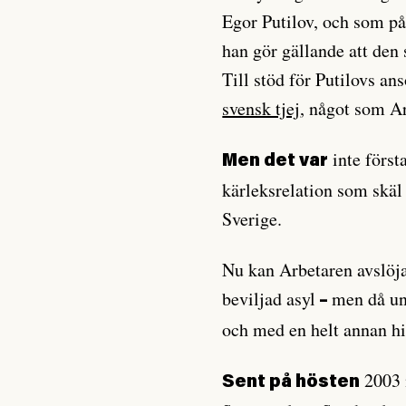
Egor Putilov, och som på 
han gör gällande att den 
Till stöd för Putilovs an
svensk tjej
, något som Ar
inte först
Men det var
kärleksrelation som skäl 
Sverige.
Nu kan Arbetaren avslöja 
beviljad asyl
men då un
–
och med en helt annan hi
2003 
Sent på hösten