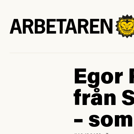
Egor 
från 
– som