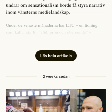
undrar om sensationalism borde få styra narrativ
inom vänsterns medielandskap.
Under de senaste månaderna har ETC – en tidning
som kallar sig för ”röd, grön och oberoende” –
publicerat två artiklar som vi gärna vill kommentera.
Artiklarna väcker flera frågor: Vem är det som ETC
skriver för? Vad betyder det att vara en ”röd, grön och
Läs hela artikeln
oberoende” tidning? Och vad är egentligen bra
journalistik?
2 weeks sedan
Den första artikeln publicerades den 10 mars 2026.
Titeln är
”Mystiska mannen förföljde ministern –
utpekas som israelisk infiltratör”
. Enligt ingressen
handlar artikeln om en person vars ”bakgrund skapar
splittring och oro i rörelsen”. Problemet är att artikeln