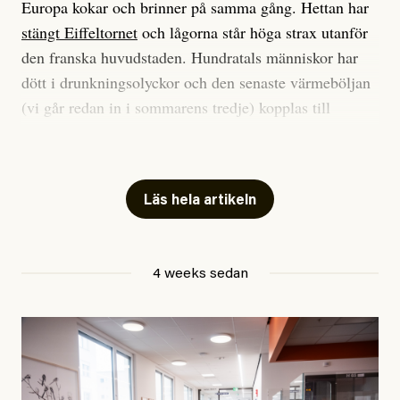
Europa kokar och brinner på samma gång. Hettan har
stängt Eiffeltornet
och lågorna står höga strax utanför
den franska huvudstaden. Hundratals människor har
dött i drunkningsolyckor och den senaste värmeböljan
(vi går redan in i sommarens tredje) kopplas till
tiotusentals för tidiga
dödsfall
.
Har du också panik i hettan? Känns det som en
mardröm? Bra, allt annat vore fullständigt orimligt.
Läs hela artikeln
Klimatforskaren Zeke Hausfather
skrev
på måndagen
att han brukar vara ganska återhållsam när han
4 weeks sedan
diskuterar klimatdata. Bara en enda gång – i
september 2023, när de globala temperaturerna för
månaden visade sig vara hela 0,5 °C varmare än någon
tidigare septembermånad – har han blivit chockad.