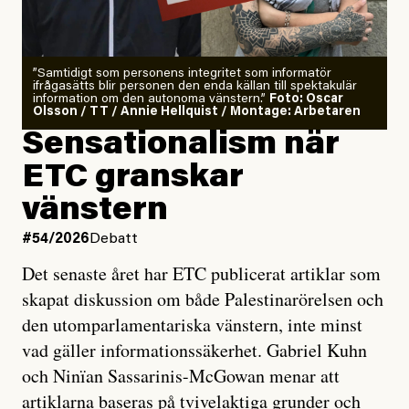
”Samtidigt som personens integritet som informatör
ifrågasätts blir personen den enda källan till spektakulär
information om den autonoma vänstern.”
Foto: Oscar
Olsson / TT / Annie Hellquist / Montage: Arbetaren
Sensationalism när
ETC granskar
vänstern
#54/2026
Debatt
Det senaste året har ETC publicerat artiklar som
skapat diskussion om både Palestinarörelsen och
den utomparlamentariska vänstern, inte minst
vad gäller informationssäkerhet. Gabriel Kuhn
och Ninïan Sassarinis-McGowan menar att
artiklarna baseras på tvivelaktiga grunder och