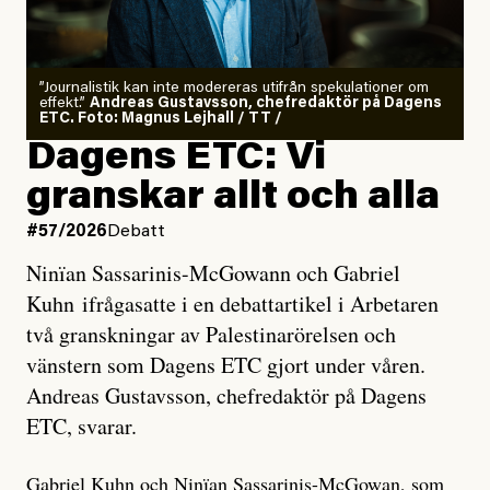
”Journalistik kan inte modereras utifrån spekulationer om
effekt.”
Andreas Gustavsson, chefredaktör på Dagens
ETC. Foto: Magnus Lejhall / TT /
Dagens ETC: Vi
granskar allt och alla
#57/2026
Debatt
Ninïan Sassarinis-McGowann och Gabriel
Kuhn ifrågasatte i en debattartikel i Arbetaren
två granskningar av Palestinarörelsen och
vänstern som Dagens ETC gjort under våren.
Andreas Gustavsson, chefredaktör på Dagens
ETC, svarar.
Gabriel Kuhn och Ninïan Sassarinis-McGowan, som