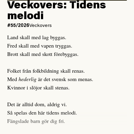
Veckovers: Tidens
Publicerad
3 August, 2026
Publicerad
6 August, 2026
melodi
Uppdaterad
3 August, 2026
Uppdaterad
7 August, 2026
#55/2026
Veckovers
Land skall med lag byggas.
Fred skall med vapen tryggas.
Brott skall med skott förebyggas.
Folket från folkbildning skall renas.
Med
hederlig
är det svensk som menas.
Kvinnor i slöjor skall stenas.
Det är alltid dom, aldrig vi.
Så spelas den här tidens melodi.
Fängslade barn gör dig fri.