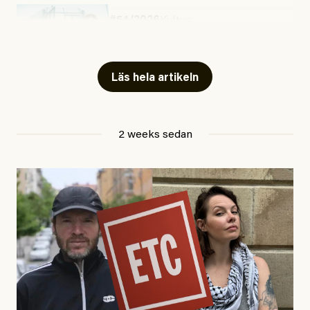
#54/2026
Kultur
Snart skrivs boken ”Barn i
fängelse”
Läs hela artikeln
Jesper Lundby
2 weeks sedan
Publicerad
29 July, 2026
Uppdaterad
29 July, 2026