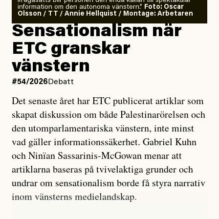
ifrågasätts blir personen den enda källan till spektakulär
information om den autonoma vänstern.”
Foto: Oscar
Olsson / TT / Annie Hellquist / Montage: Arbetaren
Sensationalism när
ETC granskar
vänstern
#54/2026
Debatt
Det senaste året har ETC publicerat artiklar som
skapat diskussion om både Palestinarörelsen och
den utomparlamentariska vänstern, inte minst
vad gäller informationssäkerhet. Gabriel Kuhn
och Ninïan Sassarinis-McGowan menar att
artiklarna baseras på tvivelaktiga grunder och
undrar om sensationalism borde få styra narrativ
inom vänsterns medielandskap.