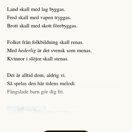
Land skall med lag byggas.
Fred skall med vapen tryggas.
Brott skall med skott förebyggas.
Folket från folkbildning skall renas.
Med
hederlig
är det svensk som menas.
Kvinnor i slöjor skall stenas.
Det är alltid dom, aldrig vi.
Så spelas den här tidens melodi.
Fängslade barn gör dig fri.
#54/2026
Kultur
Snart skrivs boken ”Barn i
fängelse”