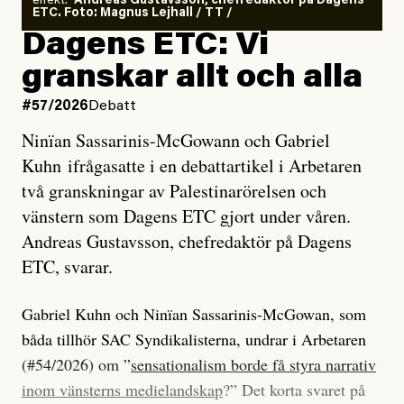
effekt.”
Andreas Gustavsson, chefredaktör på Dagens
ETC. Foto: Magnus Lejhall / TT /
Dagens ETC: Vi
granskar allt och alla
#57/2026
Debatt
Ninïan Sassarinis-McGowann och Gabriel
Kuhn ifrågasatte i en debattartikel i Arbetaren
två granskningar av Palestinarörelsen och
vänstern som Dagens ETC gjort under våren.
Andreas Gustavsson, chefredaktör på Dagens
ETC, svarar.
Gabriel Kuhn och Ninïan Sassarinis-McGowan, som
båda tillhör SAC Syndikalisterna, undrar i Arbetaren
(#54/2026) om ”
sensationalism borde få styra narrativ
inom vänsterns medielandskap
?” Det korta svaret på