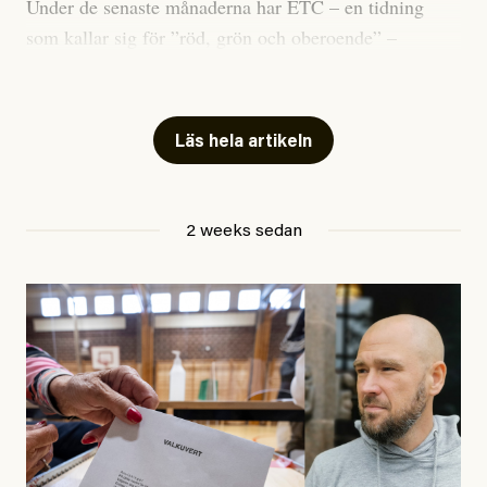
Under de senaste månaderna har ETC – en tidning
som kallar sig för ”röd, grön och oberoende” –
publicerat två artiklar som vi gärna vill kommentera.
Artiklarna väcker flera frågor: Vem är det som ETC
skriver för? Vad betyder det att vara en ”röd, grön och
Läs hela artikeln
oberoende” tidning? Och vad är egentligen bra
journalistik?
2 weeks sedan
Den första artikeln publicerades den 10 mars 2026.
Titeln är
”Mystiska mannen förföljde ministern –
utpekas som israelisk infiltratör”
. Enligt ingressen
handlar artikeln om en person vars ”bakgrund skapar
splittring och oro i rörelsen”. Problemet är att artikeln
skapar betydligt mer oro i palestinarörelsen – och den
oberoende vänstern – än den porträtterade personen
eller dess bakgrund.