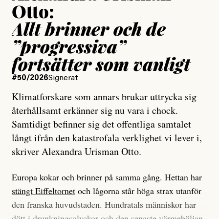
Otto:
Allt brinner och de
”progressiva”
fortsätter som vanligt
#50/2026
Signerat
Klimatforskare som annars brukar uttrycka sig
återhållsamt erkänner sig nu vara i chock.
Samtidigt befinner sig det offentliga samtalet
långt ifrån den katastrofala verklighet vi lever i,
skriver Alexandra Urisman Otto.
Europa kokar och brinner på samma gång. Hettan har
stängt Eiffeltornet
och lågorna står höga strax utanför
den franska huvudstaden. Hundratals människor har
dött i drunkningsolyckor och den senaste värmeböljan