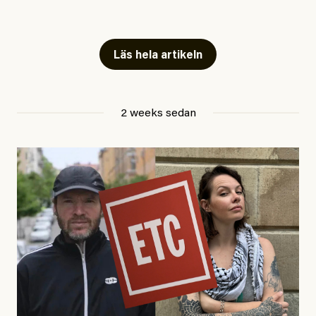
Snart skrivs boken ”Barn i
fängelse”
Läs hela artikeln
Jesper Lundby
2 weeks sedan
Publicerad
29 July, 2026
Uppdaterad
29 July, 2026