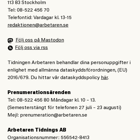
jämförelse med andra utsatta grupper, samt för indirekt
den starkaste och den
femte
starkaste El Niño-
113 83 Stockholm
diskriminering på etnisk grund.
Tel: 08-522 456 70
händelsen under de senaste 150 åren är endast
Telefontid: Vardagar kl. 13-15
omkring 0,5 grader.
redaktionen@arbetaren.se
Många tror nog att Sverige behandlar romer och EU-
migranter bättre än andra europeiska länder där
Han avslutar:
Följ oss på Mastodon
rasismen är mer uttalad. Kommitténs yttrande vänder
Följ oss via rss
”Modellerna förutspår något som ligger utanför ramen
på många sätt upp och ner på idén om den svenska
för allt vi någonsin har observerat.”
givmildheten och blottlägger en stat som givit upp på
Tidningen Arbetaren behandlar dina personuppgifter i
sitt ansvar gentemot europeiska medborgare och de
enlighet med allmänna dataskyddsförordningen, (EU)
Skäl till panik? Ja.
2016/679. Du hittar vår dataskyddspolicy
här
.
mänskliga rättigheterna.
Prenumerationsärenden
Gaslightande debattklimat om
Tel: 08-522 456 80 Måndagar kl. 10 – 13.
Undviker vård av rädsla för
klimatet
(Semesterstängt för telefonen 27 juli – 23 augusti)
kostnader
Mejl:
prenumeration@arbetaren.se
Men värst i denna mardröm är ändå hur långt ifrån den
En kvinna från Bulgarien som gör akut kejsarsnitt i
Arbetaren Tidnings AB
här verkligheten som vårt offentliga samtal befinner
Gävle faktureras 179 251 kronor. Kostnaderna är
Organisationsnummer: 556542-8413