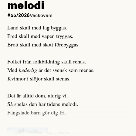
melodi
Uppdaterad
3 August, 2026
Uppdaterad
7 August, 2026
#55/2026
Veckovers
Land skall med lag byggas.
Fred skall med vapen tryggas.
Brott skall med skott förebyggas.
Folket från folkbildning skall renas.
Med
hederlig
är det svensk som menas.
Kvinnor i slöjor skall stenas.
Det är alltid dom, aldrig vi.
Så spelas den här tidens melodi.
Fängslade barn gör dig fri.
#54/2026
Kultur