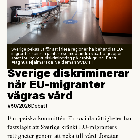
Årets El Niño kan bli den
starkaste som uppmätts
Zeke Hausfather är chockad igen efter att ha
Sverige pekas ut för att i flera regioner ha behandlat EU-
analyserat hur de olika klimatmodellerna bedömer
migranter sämre i jämförelse med andra utsatta grupper,
samt för indirekt diskriminering på etnisk grund.
Foto:
läget för hur den begynnande El Niño-händelsen ska
Magnus Hjalmarson Neideman SVD/TT
utveckla sig. El Niño är ett återkommande
Sverige diskriminerar
väderfenomen som uppstår när havsvattnet i delar av
när EU-migranter
Stilla havet blir ovanligt varmt. Det påverkar vädret
vägras vård
över stora delar av världen och under
våren
har
forskare allt oftare varnat för att den här El Niñon
#50/2026
Debatt
kommer att bli extrem.
Europeiska kommittén för sociala rättigheter har
fastslagit att Sverige kränkt EU-migranters
Det verkar vara en underdrift, menar nu Zeke
rättigheter genom att neka till vård. Jonatan
Hausfather.