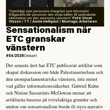
”Samtidigt som personens integritet som informatör
ifrågasätts blir personen den enda källan till spektakulär
information om den autonoma vänstern.”
Foto: Oscar
Olsson / TT / Annie Hellquist / Montage: Arbetaren
Sensationalism när
ETC granskar
vänstern
#54/2026
Debatt
Det senaste året har ETC publicerat artiklar som
skapat diskussion om både Palestinarörelsen och
den utomparlamentariska vänstern, inte minst
vad gäller informationssäkerhet. Gabriel Kuhn
och Ninïan Sassarinis-McGowan menar att
artiklarna baseras på tvivelaktiga grunder och
undrar om sensationalism borde få styra narrativ