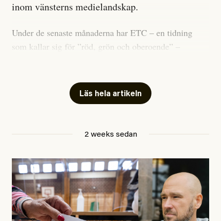
inom vänsterns medielandskap.
Under de senaste månaderna har ETC – en tidning
som kallar sig för ”röd, grön och oberoende” –
publicerat två artiklar som vi gärna vill kommentera.
Artiklarna väcker flera frågor: Vem är det som ETC
skriver för? Vad betyder det att vara en ”röd, grön och
Läs hela artikeln
oberoende” tidning? Och vad är egentligen bra
journalistik?
2 weeks sedan
Den första artikeln publicerades den 10 mars 2026.
Titeln är
”Mystiska mannen förföljde ministern –
utpekas som israelisk infiltratör”
. Enligt ingressen
handlar artikeln om en person vars ”bakgrund skapar
splittring och oro i rörelsen”. Problemet är att artikeln
skapar betydligt mer oro i palestinarörelsen – och den