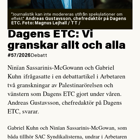
”Journalistik kan inte modereras utifrån spekulationer om
effekt.”
Andreas Gustavsson, chefredaktör på Dagens
ETC. Foto: Magnus Lejhall / TT /
Dagens ETC: Vi
granskar allt och alla
#57/2026
Debatt
Ninïan Sassarinis-McGowann och Gabriel
Kuhn ifrågasatte i en debattartikel i Arbetaren
två granskningar av Palestinarörelsen och
vänstern som Dagens ETC gjort under våren.
Andreas Gustavsson, chefredaktör på Dagens
ETC, svarar.
Gabriel Kuhn och Ninïan Sassarinis-McGowan, som
båda tillhör SAC Syndikalisterna, undrar i Arbetaren