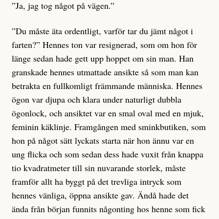
”Ja, jag tog något på vägen.”
”Du måste äta ordentligt, varför tar du jämt något i
farten?” Hennes ton var resignerad, som om hon för
länge sedan hade gett upp hoppet om sin man. Han
granskade hennes utmattade ansikte så som man kan
betrakta en fullkomligt främmande människa. Hennes
ögon var djupa och klara under naturligt dubbla
ögonlock, och ansiktet var en smal oval med en mjuk,
feminin käklinje. Framgången med sminkbutiken, som
hon på något sätt lyckats starta när hon ännu var en
ung flicka och som sedan dess hade vuxit från knappa
tio kvadratmeter till sin nuvarande storlek, måste
framför allt ha byggt på det trevliga intryck som
hennes vänliga, öppna ansikte gav. Ändå hade det
ända från början funnits någonting hos henne som fick