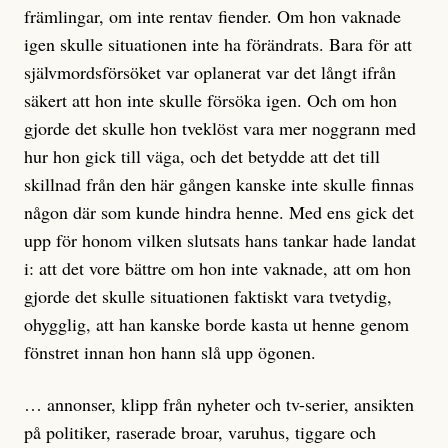
främlingar, om inte rentav fiender. Om hon vaknade
igen skulle situationen inte ha förändrats. Bara för att
självmordsförsöket var oplanerat var det långt ifrån
säkert att hon inte skulle försöka igen. Och om hon
gjorde det skulle hon tveklöst vara mer noggrann med
hur hon gick till väga, och det betydde att det till
skillnad från den här gången kanske inte skulle finnas
någon där som kunde hindra henne. Med ens gick det
upp för honom vilken slutsats hans tankar hade landat
i: att det vore bättre om hon inte vaknade, att om hon
gjorde det skulle situationen faktiskt vara tvetydig,
ohygglig, att han kanske borde kasta ut henne genom
fönstret innan hon hann slå upp ögonen.
… annonser, klipp från nyheter och tv-serier, ansikten
på politiker, raserade broar, varuhus, tiggare och