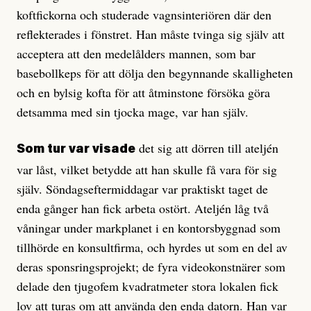
koftfickorna och studerade vagnsinteriören där den
reflekterades i fönstret. Han måste tvinga sig själv att
acceptera att den medelålders mannen, som bar
basebollkeps för att dölja den begynnande skalligheten
och en bylsig kofta för att åtminstone försöka göra
detsamma med sin tjocka mage, var han själv.
det sig att dörren till ateljén
Som tur var visade
var låst, vilket betydde att han skulle få vara för sig
själv. Söndagseftermiddagar var praktiskt taget de
enda gånger han fick arbeta ostört. Ateljén låg två
våningar under markplanet i en kontorsbyggnad som
tillhörde en konsultfirma, och hyrdes ut som en del av
deras sponsringsprojekt; de fyra videokonstnärer som
delade den tjugofem kvadratmeter stora lokalen fick
lov att turas om att använda den enda datorn. Han var