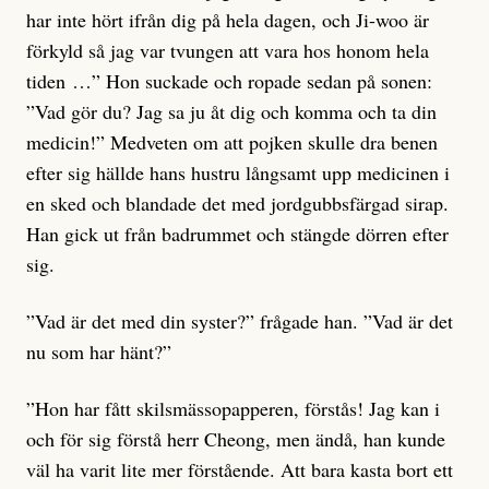
har inte hört ifrån dig på hela dagen, och Ji-woo är
förkyld så jag var tvungen att vara hos honom hela
tiden …” Hon suckade och ropade sedan på sonen:
”Vad gör du? Jag sa ju åt dig och komma och ta din
medicin!” Medveten om att pojken skulle dra benen
efter sig hällde hans hustru långsamt upp medicinen i
en sked och blandade det med jordgubbsfärgad sirap.
Han gick ut från badrummet och stängde dörren efter
sig.
”Vad är det med din syster?” frågade han. ”Vad är det
nu som har hänt?”
”Hon har fått skilsmässopapperen, förstås! Jag kan i
och för sig förstå herr Cheong, men ändå, han kunde
väl ha varit lite mer förstående. Att bara kasta bort ett