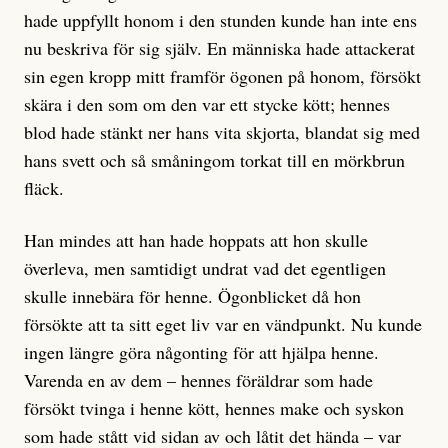
hade uppfyllt honom i den stunden kunde han inte ens
nu beskriva för sig själv. En människa hade attackerat
sin egen kropp mitt framför ögonen på honom, försökt
skära i den som om den var ett stycke kött; hennes
blod hade stänkt ner hans vita skjorta, blandat sig med
hans svett och så småningom torkat till en mörkbrun
fläck.
Han mindes att han hade hoppats att hon skulle
överleva, men samtidigt undrat vad det egentligen
skulle innebära för henne. Ögonblicket då hon
försökte att ta sitt eget liv var en vändpunkt. Nu kunde
ingen längre göra någonting för att hjälpa henne.
Varenda en av dem – hennes föräldrar som hade
försökt tvinga i henne kött, hennes make och syskon
som hade stått vid sidan av och låtit det hända – var