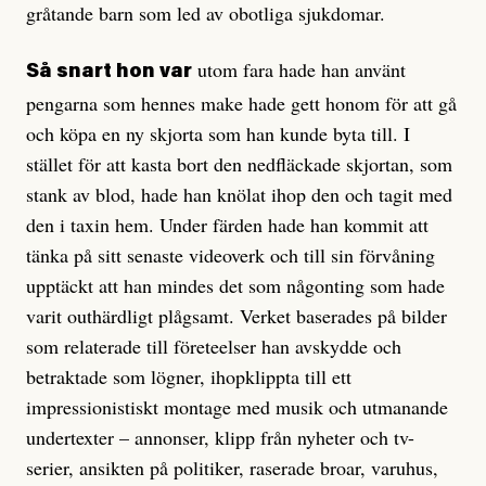
gråtande barn som led av obotliga sjukdomar.
utom fara hade han använt
Så snart hon var
pengarna som hennes make hade gett honom för att gå
och köpa en ny skjorta som han kunde byta till. I
stället för att kasta bort den nedfläckade skjortan, som
stank av blod, hade han knölat ihop den och tagit med
den i taxin hem. Under färden hade han kommit att
tänka på sitt senaste videoverk och till sin förvåning
upptäckt att han mindes det som någonting som hade
varit outhärdligt plågsamt. Verket baserades på bilder
som relaterade till företeelser han avskydde och
betraktade som lögner, ihopklippta till ett
impressionistiskt montage med musik och utmanande
undertexter – annonser, klipp från nyheter och tv-
serier, ansikten på politiker, raserade broar, varuhus,