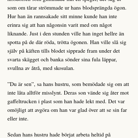
som om tårar strömmade ur hans blodsprängda ögon.
Hur han än rannsakade sitt minne kunde han inte
erinra sig att han någonsin varit med om något
liknande. Just i den stunden ville han inget hellre än
spotta på de där röda, trötta ögonen. Han ville slå sig
själv på käften tills blodet sipprade fram under det
svarta skägget och banka sönder sina fula läppar,
svullna av åtrå, med skosulan.
”Du är sen”, sa hans hustru, som bemödade sig om att
inte låta alltför misslynt. Deras son vände sig åter mot
gaffeltrucken i plast som han hade lekt med. Det var
omöjligt att avgöra om han var glad över att se sin far
eller inte.
Sedan hans hustru hade börjat arbeta heltid på