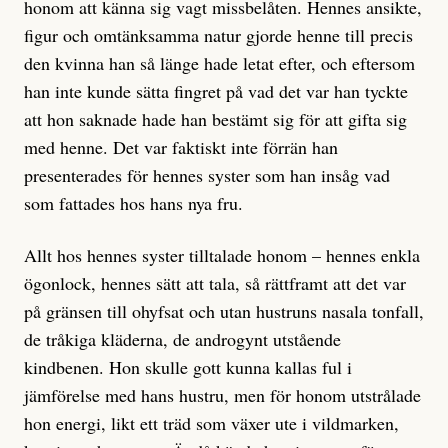
honom att känna sig vagt missbelåten. Hennes ansikte,
figur och omtänksamma natur gjorde henne till precis
den kvinna han så länge hade letat efter, och eftersom
han inte kunde sätta fingret på vad det var han tyckte
att hon saknade hade han bestämt sig för att gifta sig
med henne. Det var faktiskt inte förrän han
presenterades för hennes syster som han insåg vad
som fattades hos hans nya fru.
Allt hos hennes syster tilltalade honom – hennes enkla
ögonlock, hennes sätt att tala, så rättframt att det var
på gränsen till ohyfsat och utan hustruns nasala tonfall,
de tråkiga kläderna, de androgynt utstående
kindbenen. Hon skulle gott kunna kallas ful i
jämförelse med hans hustru, men för honom utstrålade
hon energi, likt ett träd som växer ute i vildmarken,