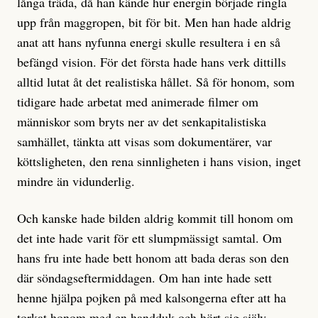
långa träda, då han kände hur energin började ringla
upp från maggropen, bit för bit. Men han hade aldrig
anat att hans nyfunna energi skulle resultera i en så
befängd vision. För det första hade hans verk dittills
alltid lutat åt det realistiska hållet. Så för honom, som
tidigare hade arbetat med animerade filmer om
människor som bryts ner av det senkapitalistiska
samhället, tänkta att visas som dokumentärer, var
köttsligheten, den rena sinnligheten i hans vision, inget
mindre än vidunderlig.
Och kanske hade bilden aldrig kommit till honom om
det inte hade varit för ett slumpmässigt samtal. Om
hans fru inte hade bett honom att bada deras son den
där söndagseftermiddagen. Om han inte hade sett
henne hjälpa pojken på med kalsongerna efter att ha
torkat honom med en handduk och hört sig själv