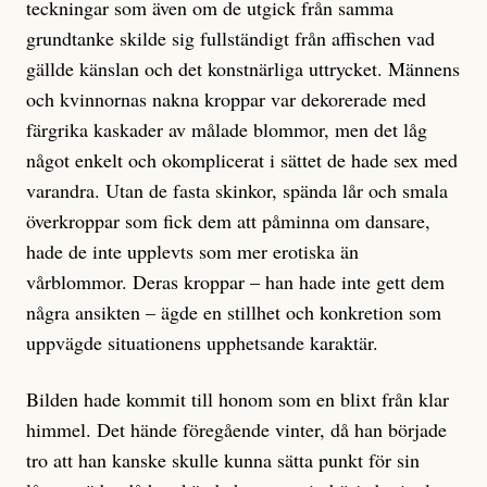
teckningar som även om de utgick från samma
grundtanke skilde sig fullständigt från affischen vad
gällde känslan och det konstnärliga uttrycket. Männens
och kvinnornas nakna kroppar var dekorerade med
färgrika kaskader av målade blommor, men det låg
något enkelt och okomplicerat i sättet de hade sex med
varandra. Utan de fasta skinkor, spända lår och smala
överkroppar som fick dem att påminna om dansare,
hade de inte upplevts som mer erotiska än
vårblommor. Deras kroppar – han hade inte gett dem
några ansikten – ägde en stillhet och konkretion som
uppvägde situationens upphetsande karaktär.
Bilden hade kommit till honom som en blixt från klar
himmel. Det hände föregående vinter, då han började
tro att han kanske skulle kunna sätta punkt för sin