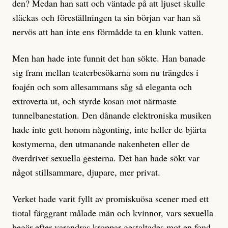
den? Medan han satt och väntade på att ljuset skulle
släckas och föreställningen ta sin början var han så
nervös att han inte ens förmådde ta en klunk vatten.
Men han hade inte funnit det han sökte. Han banade
sig fram mellan teaterbesökarna som nu trängdes i
foajén och som allesammans såg så eleganta och
extroverta ut, och styrde kosan mot närmaste
tunnelbanestation. Den dånande elektroniska musiken
hade inte gett honom någonting, inte heller de bjärta
kostymerna, den utmanande nakenheten eller de
överdrivet sexuella gesterna. Det han hade sökt var
något stillsammare, djupare, mer privat.
Verket hade varit fyllt av promiskuösa scener med ett
tiotal färggrant målade män och kvinnor, vars sexuella
begär efter varandras kroppar gestaltades mot en fond