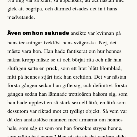
gick att begripa, och därmed etsades det in i hans
medvetande.
ansikte var kvinnan på
Även om hon saknade
hans teckningar tveklöst hans svägerska. Nej, det
måste vara hon. Han hade fantiserat om hur hennes
nakna kropp måste se ut och börjat rita och när han
slutligen satte en prick, som ett litet blått blomblad,
mitt på hennes stjärt fick han erektion. Det var nästan
första gången sedan han gifte sig, och definitivt första
gången sedan han lämnade trettioåren bakom sig, som
han hade upplevt en så stark sexuell åtrå, en åtrå som
dessutom var riktad mot ett tydligt objekt. Så vem var
då den ansiktslöse mannen med armarna om hennes
hals, som såg ut som om han försökte strypa henne,
som stötte in i henne? Han visste att det var han själv,