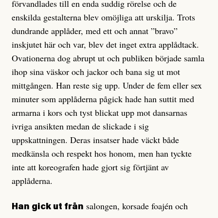
förvandlades till en enda suddig rörelse och de
enskilda gestalterna blev omöjliga att urskilja. Trots
dundrande applåder, med ett och annat ”bravo”
inskjutet här och var, blev det inget extra applådtack.
Ovationerna dog abrupt ut och publiken började samla
ihop sina väskor och jackor och bana sig ut mot
mittgången. Han reste sig upp. Under de fem eller sex
minuter som applåderna pågick hade han suttit med
armarna i kors och tyst blickat upp mot dansarnas
ivriga ansikten medan de slickade i sig
uppskattningen. Deras insatser hade väckt både
medkänsla och respekt hos honom, men han tyckte
inte att koreografen hade gjort sig förtjänt av
applåderna.
salongen, korsade foajén och
Han gick ut från