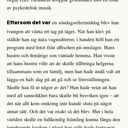
av psykedelisk musik.
en söndagseftermiddag blev han
Eftersom det var
tvungen att vänta ett tag på tåget. När han klev på
ställde han sig nära vagnsdörren; i handen höll han ett
program med fotot från affischen på omslaget. Hans
hustru och femårige son väntade hemma. Han visste
att hans hustru ville att de skulle tillbringa helgerna
tillsammans som en familj, men han hade ändå valt att
lägga en halv dag på att gå och se föreställningen.
Skulle han få ut något av det? Han hade vetat att han
med all sannolikhet bara skulle bli besviken igen – att
det när allt kom omkring inte kunde sluta på något
annat sätt. Och det var exakt så det blev. Hur i hela
världen skulle en fullkomlig främling kunna fånga den
inneboende logiken i något han själv hade fantiserat