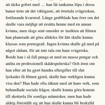
att täcka golvet med … han lät tankarna löpa i dessa
banor trots att det viktigaste, att övertala svägerskan,
fortfarande kvarstod. Länge grubblade han över om det
skulle vara möjligt att ersätta henne med en annan
kvinna, men slogs sent omsider av insikten att filmen
han planerade att göra alldeles för lätt skulle kunna
klassas som pornografi. Ingen kvinna skulle gå med på
något sådant, för att inte tala om hans svägerska.
Borde han i så fall punga ut med en massa pengar och
anlita en professionell skådespelerska? Och även om
han efter att ha gjort hundra eftergifter till slut
lyckades få filmen gjord, skulle han verkligen kunna
visa den? Han hade ofta räknat med att hans verk, som
behandlade sociala frågor, skulle kunna göra honom
till skottavla för somliga människor, men han hade
aldrig föreställt sig att han skulle kunna bli beskylld