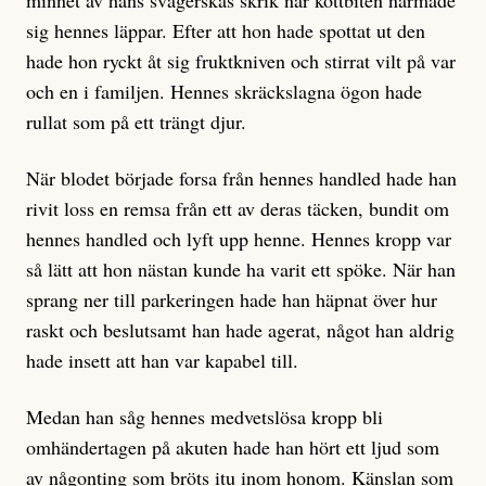
minnet av hans svägerskas skrik när köttbiten närmade
sig hennes läppar. Efter att hon hade spottat ut den
hade hon ryckt åt sig fruktkniven och stirrat vilt på var
och en i familjen. Hennes skräckslagna ögon hade
rullat som på ett trängt djur.
När blodet började forsa från hennes handled hade han
rivit loss en remsa från ett av deras täcken, bundit om
hennes handled och lyft upp henne. Hennes kropp var
så lätt att hon nästan kunde ha varit ett spöke. När han
sprang ner till parkeringen hade han häpnat över hur
raskt och beslutsamt han hade agerat, något han aldrig
hade insett att han var kapabel till.
Medan han såg hennes medvetslösa kropp bli
omhändertagen på akuten hade han hört ett ljud som
av någonting som bröts itu inom honom. Känslan som