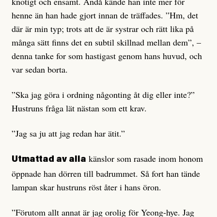
knotigt och ensamt. Ändå kände han inte mer för
henne än han hade gjort innan de träffades. ”Hm, det
där är min typ; trots att de är systrar och rätt lika på
många sätt finns det en subtil skillnad mellan dem”, –
denna tanke for som hastigast genom hans huvud, och
var sedan borta.
”Ska jag göra i ordning någonting åt dig eller inte?”
Hustruns fråga lät nästan som ett krav.
”Jag sa ju att jag redan har ätit.”
känslor som rasade inom honom
Utmattad av alla
öppnade han dörren till badrummet. Så fort han tände
lampan skar hustruns röst åter i hans öron.
”Förutom allt annat är jag orolig för Yeong-hye. Jag