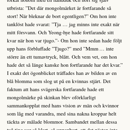
utbrista: ”Det där mongolmärket är fortfarande så
stort! När bleknar de bort egentligen?” Om hon inte
tanklöst hade svarat: ”Tja … jag minns inte exakt när
mitt försvann. Och Yeong-hye hade fortfarande sitt
kvar när hon var tjugo.”- Om hon inte sedan hade följt
upp hans förbluffade ”Tjugo?” med ”Mmm … inte
större än ett tumavtryck, blått. Och vem vet, om hon
hade det så länge kanske hon fortfarande har det kvar.”
I exakt det ögonblicket träffades han av bilden av en
blå blomma som slog ut på en kvinnas stjärt. Det
faktum att hans svägerska fortfarande hade ett
mongolmärke på skinkan blev oförklarligt
sammankopplat med hans vision av män och kvinnor
som låg med varandra, med sina nakna kroppar helt
täckta av målade blommor. Sambandet mellan dessa
två ting var så klart, så uppenbart, att det nästan inte