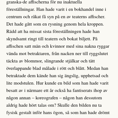
granska-de affischerna för nu inaktuella
föreställningar. Han hade varit i en bokhandel inne i
centrum och råkat få syn på en av teaterns affischer.
Det hade gått som en rysning genom hela kroppen.
Rädd att ha missat sista föreställningen hade han
skyndsamt ringt till teatern och bokat biljett. På
affischen satt män och kvinnor med sina nakna ryggar
vända mot betraktaren, från nacken ner till ryggslutet
täckta av blommor, slingrande stjälkar och tätt
överlappande blad målade i rött och blått. Medan han
betraktade dem kände han sig ängslig, upphetsad och
lite modstulen. Hur kunde en bild som han hade varit
besatt av i närmare ett år också ha fantiserats ihop av
någon annan – koreografen – någon han dessutom
aldrig hade hört talas om? Skulle den bilden nu ta
fysisk gestalt inför hans ögon, så som han hade drömt