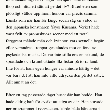
ihop och hitta ett sätt att ge det liv? Bitterheten som
plötsligt vällde upp inom honom var precis samma
känsla som när han för länge sedan såg en video av
den japanska konstnären Yayoi Kusama. Verket hade
varit fyllt av promiskuösa scener med ett tiotal
färggrant målade män och kvinnor, vars sexuella begär
efter varandras kroppar gestaltades mot en fond av
psykedelisk musik. De var inte stilla ens en sekund, de
sprattlade och krumbuktade likt fiskar på torra land.
Inte för att hans egen hunger var mindre häftig – det
var bara det att han inte ville uttrycka den på det sättet.
Allt annat än det.
Efter ett tag passerade tåget huset där han bodde. Han
hade aldrig haft för avsikt att stiga av där. Han stuvade
ner programmet i ryggsäcken, körde båda händerna i