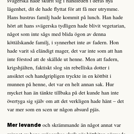
svägerska hade skurit sig i handleden i deras nya
lägenhet, dit de hade flyttat för att få mer utrymme.
Hans hustrus familj hade kommit på lunch. Han hade
hört att hans svägerska tydligen hade blivit vegetarian,
något som inte sågs med blida ögon av denna
köttälskande familj, i synnerhet inte av fadern. Hon
hade varit så eländigt mager, det var inte som att han
inte förstod att de skällde ut henne. Men att fadern,
krigshjälten, faktiskt slog sin rebelliska dotter i
ansiktet och handgripligen tryckte in en köttbit i
munnen på henne, det var en helt annan sak. Hur
mycket han än tänkte tillbaka på det kunde han inte
övertyga sig själv om att det verkligen hade hänt – det
var mer som en scen ur någon absurd pjäs.
och skrämmande än något annat var
Mer levande