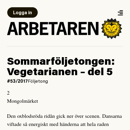
Logga in
Sommarföljetongen:
Vegetarianen – del 5
#53/2017
Följetong
2
Mongolmärket
Den oxblodsröda ridån gick ner över scenen. Dansarna
viftade så energiskt med händerna att hela raden