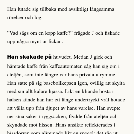
Han lutade sig tillbaka med avsiktligt långsamma
rörelser och log.
”Vad sägs om en kopp kaffe?” frågade J och fiskade
upp några mynt ur fickan.
huvudet. Medan J gick och
Han skakade på
hämtade kaffe från kaffeautomaten såg han sig om i
ateljén, som inte längre var hans privata utrymme.
Han satte på sig basebollkepsen igen, ovillig att skylta
med sin allt kalare hjässa. Likt en kliande hosta i
halsen kände han hur ett länge undertryckt vrål hotade
att välla upp från djupet av hans varelse. Han svepte
ner sina saker i ryggsäcken, flydde från ateljén och
skyndade mot hissen. Hans ansikte reflekterades i
hissdörren som glimmade likt en spegel; det såg ut