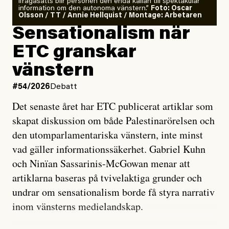
ifrågasätts blir personen den enda källan till spektakulär
information om den autonoma vänstern.”
Foto: Oscar
Olsson / TT / Annie Hellquist / Montage: Arbetaren
Sensationalism när
ETC granskar
vänstern
#54/2026
Debatt
Det senaste året har ETC publicerat artiklar som
skapat diskussion om både Palestinarörelsen och
den utomparlamentariska vänstern, inte minst
vad gäller informationssäkerhet. Gabriel Kuhn
och Ninïan Sassarinis-McGowan menar att
artiklarna baseras på tvivelaktiga grunder och
undrar om sensationalism borde få styra narrativ
inom vänsterns medielandskap.