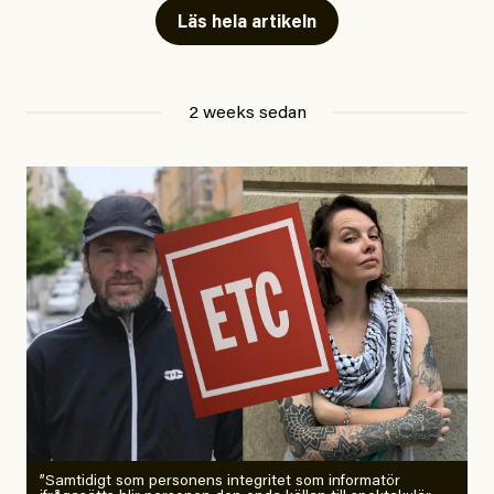
Läs hela artikeln
Jesper Lundby
2 weeks sedan
Publicerad
29 July, 2026
Uppdaterad
29 July, 2026
”Samtidigt som personens integritet som informatör