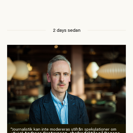
2 days sedan
”Journalistik kan inte modereras utifrån spekulationer om