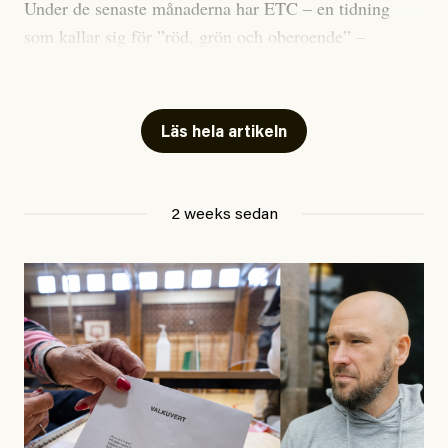
Under de senaste månaderna har ETC – en tidning
som kallar sig för ”röd, grön och oberoende” –
publicerat två artiklar som vi gärna vill kommentera.
Artiklarna väcker flera frågor: Vem är det som ETC
skriver för? Vad betyder det att vara en ”röd, grön och
Läs hela artikeln
oberoende” tidning? Och vad är egentligen bra
journalistik?
2 weeks sedan
Den första artikeln publicerades den 10 mars 2026.
Titeln är
”Mystiska mannen förföljde ministern –
utpekas som israelisk infiltratör”
. Enligt ingressen
handlar artikeln om en person vars ”bakgrund skapar
splittring och oro i rörelsen”. Problemet är att artikeln
skapar betydligt mer oro i palestinarörelsen – och den
oberoende vänstern – än den porträtterade personen
eller dess bakgrund.