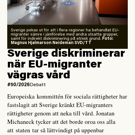
Årets El Niño kan bli den
starkaste som uppmätts
Zeke Hausfather är chockad igen efter att ha
Sverige pekas ut för att i flera regioner ha behandlat EU-
analyserat hur de olika klimatmodellerna bedömer
migranter sämre i jämförelse med andra utsatta grupper,
samt för indirekt diskriminering på etnisk grund.
Foto:
läget för hur den begynnande El Niño-händelsen ska
Magnus Hjalmarson Neideman SVD/TT
utveckla sig. El Niño är ett återkommande
Sverige diskriminerar
väderfenomen som uppstår när havsvattnet i delar av
när EU-migranter
Stilla havet blir ovanligt varmt. Det påverkar vädret
vägras vård
över stora delar av världen och under
våren
har
forskare allt oftare varnat för att den här El Niñon
#50/2026
Debatt
kommer att bli extrem.
Europeiska kommittén för sociala rättigheter har
fastslagit att Sverige kränkt EU-migranters
Det verkar vara en underdrift, menar nu Zeke
rättigheter genom att neka till vård. Jonatan
Hausfather.
Michaneck tycker att det borde oroa oss alla
att staten tar så lättvindigt på uppenbar
”Det ser ut som att årets El Niño inte bara med stor