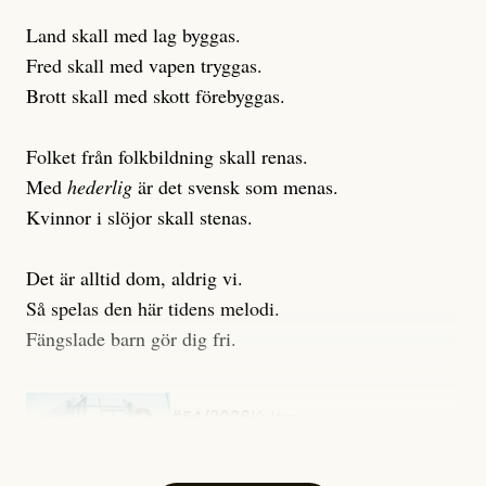
Land skall med lag byggas.
Fred skall med vapen tryggas.
Brott skall med skott förebyggas.
Folket från folkbildning skall renas.
Med
hederlig
är det svensk som menas.
Kvinnor i slöjor skall stenas.
Det är alltid dom, aldrig vi.
Så spelas den här tidens melodi.
Fängslade barn gör dig fri.
#54/2026
Kultur
Snart skrivs boken ”Barn i
fängelse”