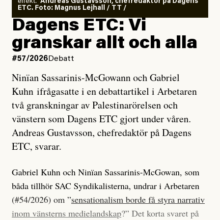
effekt.”
Andreas Gustavsson, chefredaktör på Dagens
ETC. Foto: Magnus Lejhall / TT /
Dagens ETC: Vi
granskar allt och alla
#57/2026
Debatt
Ninïan Sassarinis-McGowann och Gabriel
Kuhn ifrågasatte i en debattartikel i Arbetaren
två granskningar av Palestinarörelsen och
vänstern som Dagens ETC gjort under våren.
Andreas Gustavsson, chefredaktör på Dagens
ETC, svarar.
Gabriel Kuhn och Ninïan Sassarinis-McGowan, som
båda tillhör SAC Syndikalisterna, undrar i Arbetaren
(#54/2026) om ”
sensationalism borde få styra narrativ
inom vänsterns medielandskap
?” Det korta svaret på