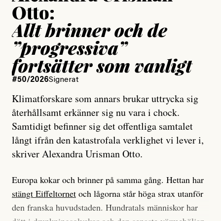
Otto:
Allt brinner och de
”progressiva”
fortsätter som vanligt
#50/2026
Signerat
Klimatforskare som annars brukar uttrycka sig
återhållsamt erkänner sig nu vara i chock.
Samtidigt befinner sig det offentliga samtalet
långt ifrån den katastrofala verklighet vi lever i,
skriver Alexandra Urisman Otto.
Europa kokar och brinner på samma gång. Hettan har
stängt Eiffeltornet
och lågorna står höga strax utanför
den franska huvudstaden. Hundratals människor har