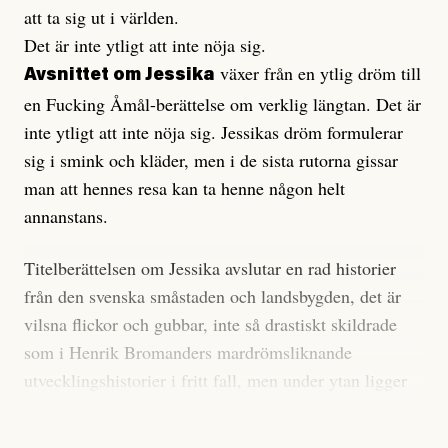
att ta sig ut i världen.
Det är inte ytligt att inte nöja sig.
växer från en ytlig dröm till
Avsnittet om Jessika
en Fucking Åmål-berättelse om verklig längtan. Det är
inte ytligt att inte nöja sig. Jessikas dröm formulerar
sig i smink och kläder, men i de sista rutorna gissar
man att hennes resa kan ta henne någon helt
annanstans.
Titelberättelsen om Jessika avslutar en rad historier
från den svenska småstaden och landsbygden, det är
vilsna flickor och gubbar, inte så drastiskt skildrade
som i Henrik Bromanders mardrömsliknande
utvecklingshistorier i fritt fall, men under ytan ligger
ändå en hel del och oroar. Och roar.