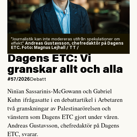
”Journalistik kan inte modereras utifrån spekulationer om
effekt.”
Andreas Gustavsson, chefredaktör på Dagens
ETC. Foto: Magnus Lejhall / TT /
Dagens ETC: Vi
granskar allt och alla
#57/2026
Debatt
Ninïan Sassarinis-McGowann och Gabriel
Kuhn ifrågasatte i en debattartikel i Arbetaren
två granskningar av Palestinarörelsen och
vänstern som Dagens ETC gjort under våren.
Andreas Gustavsson, chefredaktör på Dagens
ETC, svarar.