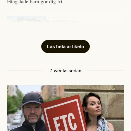
Fängslade barn gör dig fri.
#54/2026
Kultur
Snart skrivs boken ”Barn i
fängelse”
Läs hela artikeln
Jesper Lundby
2 weeks sedan
Publicerad
29 July, 2026
Uppdaterad
29 July, 2026