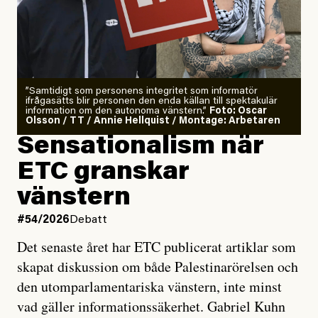
”Samtidigt som personens integritet som informatör
ifrågasätts blir personen den enda källan till spektakulär
information om den autonoma vänstern.”
Foto: Oscar
Olsson / TT / Annie Hellquist / Montage: Arbetaren
Sensationalism när
ETC granskar
vänstern
#54/2026
Debatt
Det senaste året har ETC publicerat artiklar som
skapat diskussion om både Palestinarörelsen och
den utomparlamentariska vänstern, inte minst
vad gäller informationssäkerhet. Gabriel Kuhn