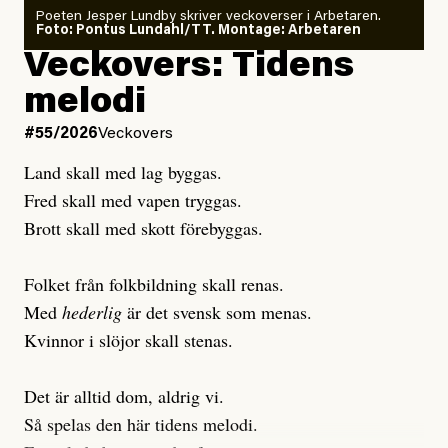
Poeten Jesper Lundby skriver veckoverser i Arbetaren.
Joel Kellgren
Foto: Pontus Lundahl/TT. Montage: Arbetaren
Debattartikel i Arbetaren
Veckovers: Tidens
Publicerad
3 August, 2026
Publicerad
6 August, 2026
melodi
Uppdaterad
3 August, 2026
Uppdaterad
7 August, 2026
#55/2026
Veckovers
Land skall med lag byggas.
Fred skall med vapen tryggas.
Brott skall med skott förebyggas.
Folket från folkbildning skall renas.
Med
hederlig
är det svensk som menas.
Kvinnor i slöjor skall stenas.
Det är alltid dom, aldrig vi.
Så spelas den här tidens melodi.