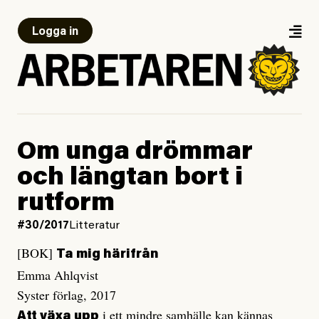
Logga in
Om unga drömmar
och längtan bort i
rutform
#30/2017
Litteratur
[BOK]
Ta mig härifrån
Emma Ahlqvist
Syster förlag, 2017
i ett mindre samhälle kan kännas
Att växa upp