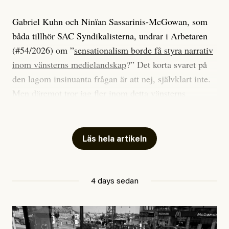
Gabriel Kuhn och Ninïan Sassarinis-McGowan, som
båda tillhör SAC Syndikalisterna, undrar i Arbetaren
(#54/2026) om ”
sensationalism borde få styra narrativ
inom vänsterns medielandskap
?” Det korta svaret på
den lagom insinuanta frågan är att nej, självklart inte.
Men däremot tror jag fler inom detta vänsterns
medielandskap skulle må bra av en sund populism, i
betydelsen att göra avslöjande och undersökande
journalistik som vänder sig till många snarare än att
Läs hela artikeln
jaga inbördes beundran. Det har i alla fall fungerat för
Dagens ETC.
4 days sedan
Det är två specifika artiklar som Kuhn och Sassarinis-
McGowan riktar sin kritik mot.