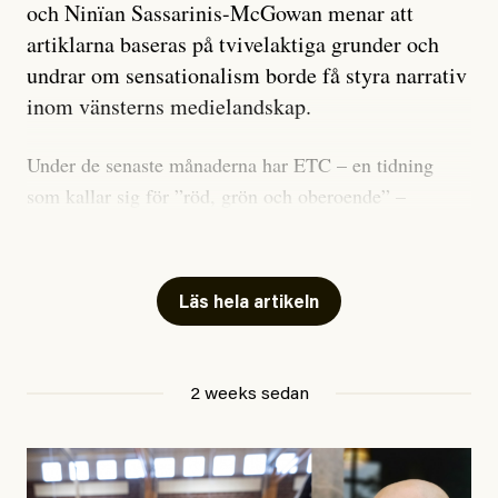
och Ninïan Sassarinis-McGowan menar att
artiklarna baseras på tvivelaktiga grunder och
undrar om sensationalism borde få styra narrativ
inom vänsterns medielandskap.
Under de senaste månaderna har ETC – en tidning
som kallar sig för ”röd, grön och oberoende” –
publicerat två artiklar som vi gärna vill kommentera.
Artiklarna väcker flera frågor: Vem är det som ETC
skriver för? Vad betyder det att vara en ”röd, grön och
Läs hela artikeln
oberoende” tidning? Och vad är egentligen bra
journalistik?
2 weeks sedan
Den första artikeln publicerades den 10 mars 2026.
Titeln är
”Mystiska mannen förföljde ministern –
utpekas som israelisk infiltratör”
. Enligt ingressen