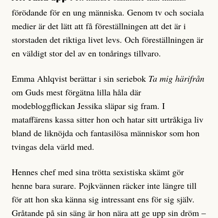
förödande för en ung människa. Genom tv och sociala
medier är det lätt att få föreställningen att det är i
storstaden det riktiga livet levs. Och föreställningen är
en väldigt stor del av en tonårings tillvaro.
Emma Ahlqvist berättar i sin seriebok
Ta mig härifrån
om Guds mest förgätna lilla håla där
modebloggflickan Jessika släpar sig fram. I
mataffärens kassa sitter hon och hatar sitt urtråkiga liv
bland de liknöjda och fantasilösa människor som hon
tvingas dela värld med.
Hennes chef med sina trötta sexistiska skämt gör
henne bara surare. Pojkvännen räcker inte längre till
för att hon ska känna sig intressant ens för sig själv.
Gråtande på sin säng är hon nära att ge upp sin dröm –