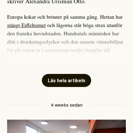
skriver Alexandra Urisman Otto.
Europa kokar och brinner på samma gång. Hettan har
stängt Eiffeltornet
och lågorna står höga strax utanför
den franska huvudstaden. Hundratals människor har
dött i drunkningsolyckor och den senaste värmeböljan
(vi går redan in i sommarens tredje) kopplas till
tiotusentals för tidiga
dödsfall
.
Har du också panik i hettan? Känns det som en
mardröm? Bra, allt annat vore fullständigt orimligt.
Läs hela artikeln
Klimatforskaren Zeke Hausfather
skrev
på måndagen
att han brukar vara ganska återhållsam när han
4 weeks sedan
diskuterar klimatdata. Bara en enda gång – i
september 2023, när de globala temperaturerna för
månaden visade sig vara hela 0,5 °C varmare än någon