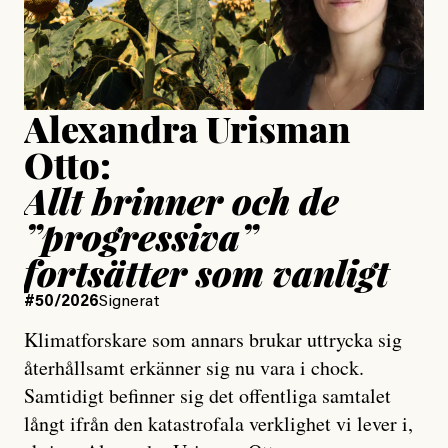
Jesper Lundby
Publicerad
15 July, 2026
Uppdaterad
15 July, 2026
Alexandra Urisman
Otto:
Allt brinner och de
”progressiva”
fortsätter som vanligt
#50/2026
Signerat
Klimatforskare som annars brukar uttrycka sig
återhållsamt erkänner sig nu vara i chock.
Samtidigt befinner sig det offentliga samtalet
långt ifrån den katastrofala verklighet vi lever i,