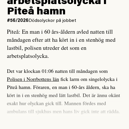
arbetsplatsolycka i
enligt uråldrig metod
tidning?
och lade min sista ungdom
Piteå hamn
på att laga en gammal bod.
Vad är bra journalistik?
#56/2026
Dödsolyckor på jobbet
Piteå: En man i 60 års-åldern avled natten till
Jag sökte ljuset och meningen,
Ett försök till korta svar som jag hoppas kan förtydliga
måndagen efter att ha kört in i en stenhög med
efter det som var rent, rätt och sant,
för Kuhn och Sassarinis-McGowan och andra hur jag
lastbil, polisen utreder det som en
och aldrig såg jag det klarare än
som chefredaktör ser på Dagens ETC:s uppdrag och
arbetsplatsolycka.
när jag ombord på bussen hjälpte en tant.
roll.
Det var klockan 01:06 natten till måndagen som
Vi skriver för våra läsare som vill bli informerade,
Polisen i Norrbottens län
fick larm om singelolycka i
#23/2026
Intervjun
överraskade, bekräftade, utmanade – och som kräver
Jesper Lundby: ”Livet i sig
Piteå hamn. Föraren, en man i 60-års åldern, ska ha
att vi granskar allt och alla.
är ganska politiskt”
kört in i en stenhög med lätt lastbil. Det är ännu okänt
exakt hur olyckan gick till. Mannen fördes med
Vi är som sagt en röd, grön och oberoende tidning.
ambulans till sjukhus men hans liv gick inte att rädda.
Det betyder en annan journalistik än vad du hittar i
exempelvis Dagens Nyheter. Det märks på ledarsidan
Jesper Lundby
– Vi utreder det som en arbetsplatsolycka och har
men också i nyhetsbevakningen. Det handlar om