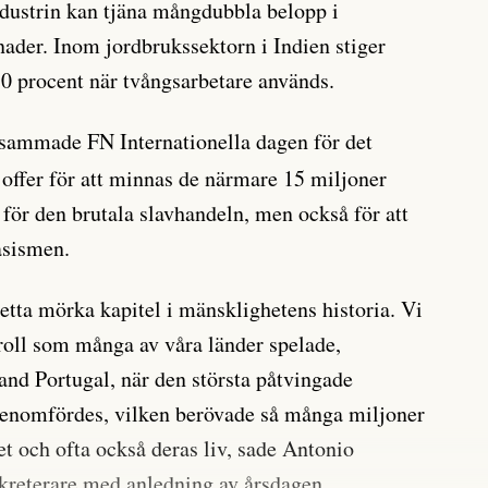
dustrin kan tjäna mångdubbla belopp i
tnader. Inom jordbrukssektorn i Indien stiger
0 procent när tvångsarbetare används.
ammade FN Internationella dagen för det
s offer för att minnas de närmare 15 miljoner
 för den brutala slavhandeln, men också för att
asismen.
etta mörka kapitel i mänsklighetens historia. Vi
roll som många av våra länder spelade,
and Portugal, när den största påtvingade
 genomfördes, vilken berövade så många miljoner
t och ofta också deras liv, sade Antonio
kreterare med anledning av årsdagen.