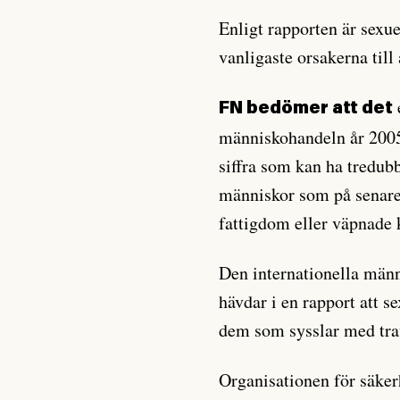
Enligt rapporten är sexue
vanligaste orsakerna till 
FN bedömer att det
människohandeln år 2005 
siffra som kan ha tredub
människor som på senare 
fattigdom eller väpnade k
Den internationella män
hävdar i en rapport att s
dem som sysslar med traf
Organisationen för säkerh