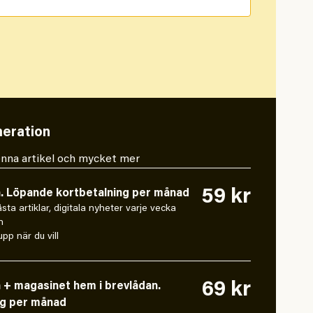
eration
 denna artikel och mycket mer
59 kr
n. Löpande kortbetalning per månad
låsta artiklar, digitala nyheter varje vecka
n
pp när du vill
69 kr
n + magasinet hem i brevlådan.
ng per månad