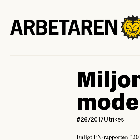
Miljon
moder
#26/2017
Utrikes
Enligt FN-rapporten “201