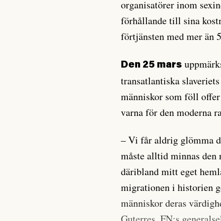
organisatörer inom sexin
förhållande till sina kos
förtjänsten med mer än 5
uppmärks
Den 25 mars
transatlantiska slaveriet
människor som föll offer
varna för den moderna r
– Vi får aldrig glömma d
måste alltid minnas den 
däribland mitt eget heml
migrationen i historien
människor deras värdighe
Guterres, FN:s generalse