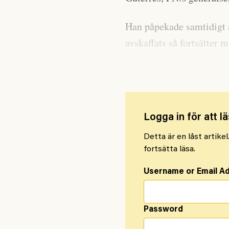
Han påpekade samtidigt a
avskaffats så fortsätter
tvångsarbetet.
Logga in för att lä
Detta är en låst artike
fortsätta läsa.
Username or Email A
Password