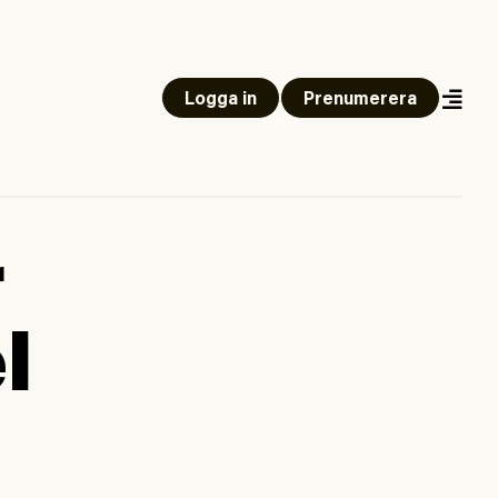
Logga in
Prenumerera
r
l