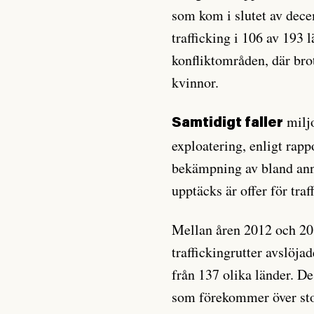
som kom i slutet av dece
trafficking i 106 av 193 
konfliktområden, där brot
kvinnor.
miljo
Samtidigt faller
exploatering, enligt rap
bekämpning av bland ann
upptäcks är offer för traf
Mellan åren 2012 och 20
traffickingrutter avslöja
från 137 olika länder. De
som förekommer över stor