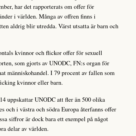
mber, har det rapporterats om offer för
länder i världen. Många av offren finns i
ten aldrig blir utredda. Värst utsatta är barn och
ntals kvinnor och flickor offer för sexuell
porten, som gjorts av UNODC, FN:s organ för
at människohandel. I 79 procent av fallen som
ficking kvinnor eller barn.
14 uppskattar UNODC att fler än 500 olika
des och i västra och södra Europa återfanns offer
ssa siffror är dock bara ett exempel på något
a delar av världen.