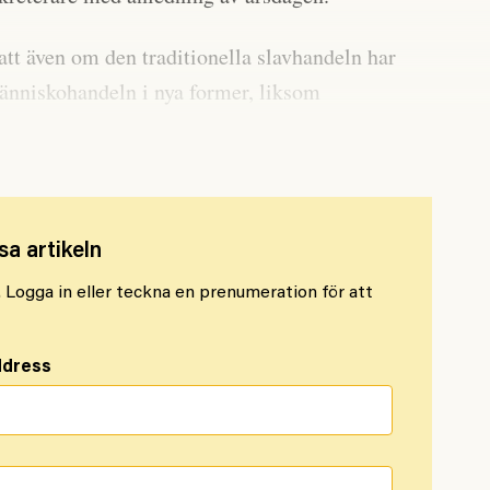
tt även om den traditionella slavhandeln har
 människohandeln i nya former, liksom
sa artikeln
l. Logga in eller teckna en prenumeration för att
ddress