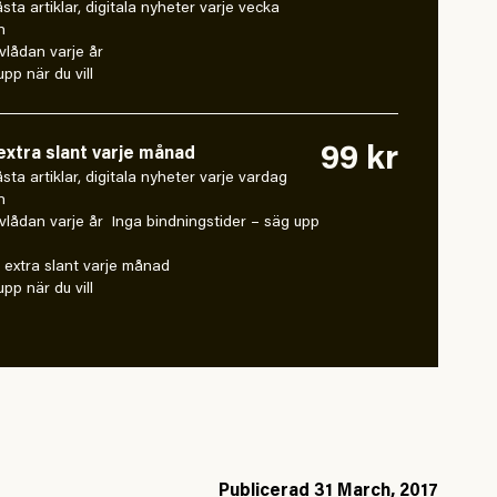
låsta artiklar, digitala nyheter varje vecka
n
vlådan varje år
pp när du vill
99 kr
xtra slant varje månad
 låsta artiklar, digitala nyheter varje vardag
n
vlådan varje år Inga bindningstider – säg upp
extra slant varje månad
pp när du vill
Publicerad
31 March, 2017