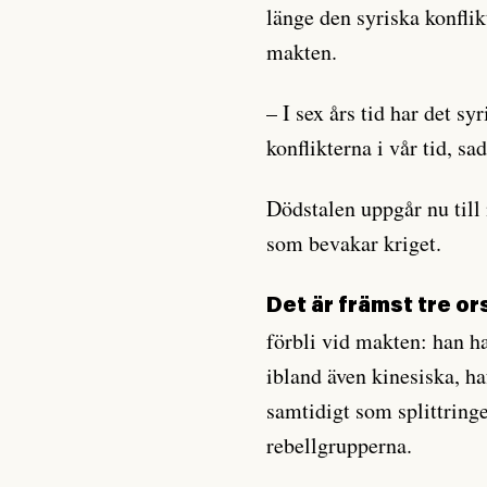
länge den syriska konfli
makten.
– I sex års tid har det syr
konflikterna i vår tid, sa
Dödstalen uppgår nu till
som bevakar kriget.
Det är främst tre o
förbli vid makten: han ha
ibland även kinesiska, ha
samtidigt som splittringe
rebellgrupperna.