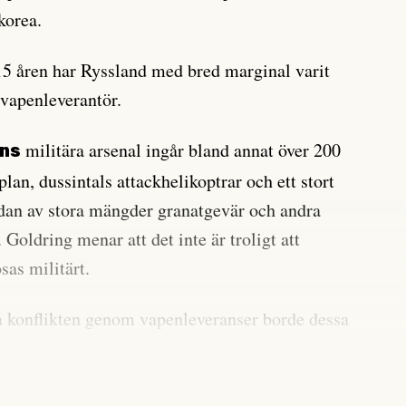
korea.
15 åren har Ryssland med bred marginal varit
vapenleverantör.
militära arsenal ingår bland annat över 200
ens
plan, dussintals attackhelikoptrar och ett stort
sidan av stora mängder granatgevär och andra
 Goldring menar att det inte är troligt att
sas militärt.
upa konflikten genom vapenleveranser borde dessa
konflikter, som den i Syrien, stoppas, säger hon.