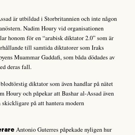
sad är utbildad i Storbritannien och inte någon
lanöstern. Nadim Houry vid organisationen
ar honom för en “arabisk diktator 2.0” som är
rhållande till samtida diktatorer som Iraks
ibyens Muammar Gaddafi, som båda dödades av
d deras fall.
 blodtörstig diktator som även handlar på nätet
im Houry och påpekar att Bashar al-Assad även
 skickligare på att hantera modern
Antonio Guterres påpekade nyligen hur
erare