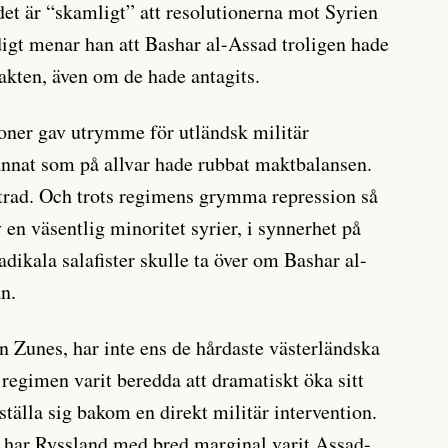
det är “skamligt” att resolutionerna mot Syrien
igt menar han att Bashar al-Assad troligen hade
kten, även om de hade antagits.
ioner gav utrymme för utländsk militär
 annat som på allvar hade rubbat maktbalansen.
ttrad. Och trots regimens grymma repression så
v en väsentlig minoritet syrier, i synnerhet på
radikala salafister skulle ta över om Bashar al-
an.
 Zunes, har inte ens de hårdaste västerländska
 regimen varit beredda att dramatiskt öka sitt
 ställa sig bakom en direkt militär intervention.
 har Ryssland med bred marginal varit Assad-