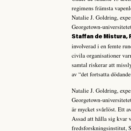
regimens främsta vapenl
Natalie J. Goldring, exp
Georgetown-universitete
Staffan de Mistura, 
involverad i en femte run
civila organisationer var
samtal riskerar att missl
av “det fortsatta dödandet
Natalie J. Goldring, exp
Georgetown-universitetet
är mycket svårlöst. Ett a
Assad att hålla sig kvar
fredsforskningsinstitut,