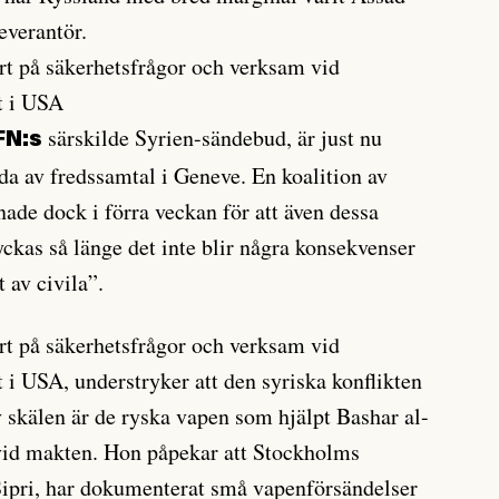
everantör.
ert på säkerhetsfrågor och verksam vid
t i USA
särskilde Syrien-sändebud, är just nu
FN:s
da av fredssamtal i Geneve. En koalition av
nade dock i förra veckan för att även dessa
yckas så länge det inte blir några konsekvenser
 av civila”.
ert på säkerhetsfrågor och verksam vid
 i USA, understryker att den syriska konflikten
v skälen är de ryska vapen som hjälpt Bashar al-
 vid makten. Hon påpekar att Stockholms
 Sipri, har dokumenterat små vapenförsändelser