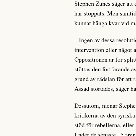
Stephen Zunes säger att 
har stoppats. Men samtid
kunnat hänga kvar vid ma
– Ingen av dessa resolut
intervention eller något
Oppositionen är för spli
stöttas den fortfarande a
grund av rädslan för att 
Assad störtades, säger h
Dessutom, menar Stephen
kritikerna av den syriska
stöd för rebellerna, eller
Under de senaste 15 åren