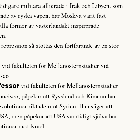
 tidigare militära allierade i Irak och Libyen, som
nde av ryska vapen, har Moskva varit fast
 alla former av västerländskt inspirerade
en.
pression så stöttas den fortfarande av en stor
 vid fakulteten för Mellanösternstudier vid
isco
vid fakulteten för Mellanösternstudier
fessor
rancisco, påpekar att Ryssland och Kina nu har
esolutioner riktade mot Syrien. Han säger att
v USA, men påpekar att USA samtidigt själva har
utioner mot Israel.