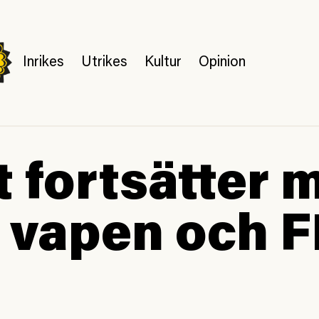
Inrikes
Utrikes
Kultur
Opinion
t fortsätter 
 vapen och F