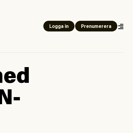
Logga in
Prenumerera
med
N-