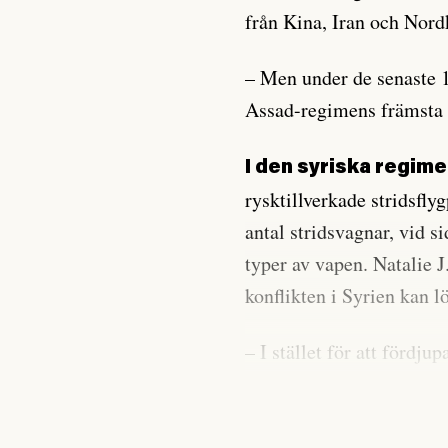
från Kina, Iran och Nord
– Men under de senaste 
Assad-regimens främsta 
I den syriska regim
rysktillverkade stridsflyg
antal stridsvagnar, vid 
typer av vapen. Natalie J.
konflikten i Syrien kan lö
– I stället för att fördj
leveranser till pågående 