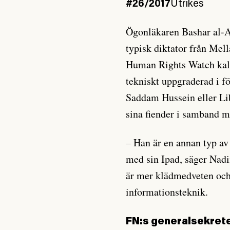
#26/2017
Utrikes
Ögonläkaren Bashar al-As
typisk diktator från Mel
Human Rights Watch kall
tekniskt uppgraderad i fö
Saddam Hussein eller L
sina fiender i samband me
– Han är en annan typ av
med sin Ipad, säger Nad
är mer klädmedveten och
informationsteknik.
FN:s generalsekret