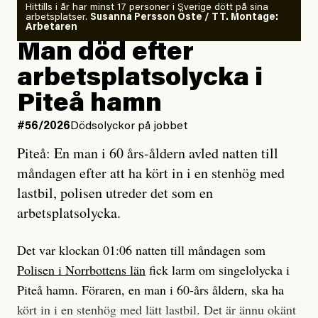
Om läkaren säger vaccinera dig
Hittills i år har minst 17 personer i Sverige dött på sina
arbetsplatser.
Susanna Persson Öste / TT. Montage:
så säger jag tvärtemot.
Vem är det som Dagens ETC skriver för?
Arbetaren
Man död efter
Jag lärde mig renovera
Vad betyder det att vara en röd, grön och oberoende
arbetsplatsolycka i
enligt uråldrig metod
tidning?
och lade min sista ungdom
Piteå hamn
på att laga en gammal bod.
Vad är bra journalistik?
#56/2026
Dödsolyckor på jobbet
Piteå: En man i 60 års-åldern avled natten till
Jag sökte ljuset och meningen,
Ett försök till korta svar som jag hoppas kan förtydliga
måndagen efter att ha kört in i en stenhög med
efter det som var rent, rätt och sant,
för Kuhn och Sassarinis-McGowan och andra hur jag
lastbil, polisen utreder det som en
och aldrig såg jag det klarare än
som chefredaktör ser på Dagens ETC:s uppdrag och
arbetsplatsolycka.
när jag ombord på bussen hjälpte en tant.
roll.
Det var klockan 01:06 natten till måndagen som
Vi skriver för våra läsare som vill bli informerade,
Polisen i Norrbottens län
fick larm om singelolycka i
#23/2026
Intervjun
överraskade, bekräftade, utmanade – och som kräver
Jesper Lundby: ”Livet i sig
Piteå hamn. Föraren, en man i 60-års åldern, ska ha
att vi granskar allt och alla.
är ganska politiskt”
kört in i en stenhög med lätt lastbil. Det är ännu okänt