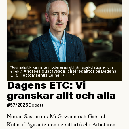
”Journalistik kan inte modereras utifrån spekulationer om
effekt.”
Andreas Gustavsson, chefredaktör på Dagens
ETC. Foto: Magnus Lejhall / TT /
Dagens ETC: Vi
granskar allt och alla
#57/2026
Debatt
Ninïan Sassarinis-McGowann och Gabriel
Kuhn ifrågasatte i en debattartikel i Arbetaren