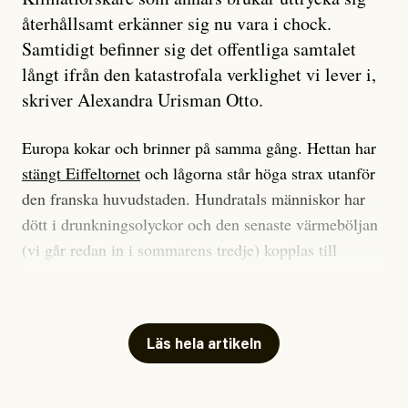
återhållsamt erkänner sig nu vara i chock.
Samtidigt befinner sig det offentliga samtalet
långt ifrån den katastrofala verklighet vi lever i,
skriver Alexandra Urisman Otto.
Europa kokar och brinner på samma gång. Hettan har
stängt Eiffeltornet
och lågorna står höga strax utanför
den franska huvudstaden. Hundratals människor har
dött i drunkningsolyckor och den senaste värmeböljan
(vi går redan in i sommarens tredje) kopplas till
tiotusentals för tidiga
dödsfall
.
Har du också panik i hettan? Känns det som en
mardröm? Bra, allt annat vore fullständigt orimligt.
Läs hela artikeln
Klimatforskaren Zeke Hausfather
skrev
på måndagen