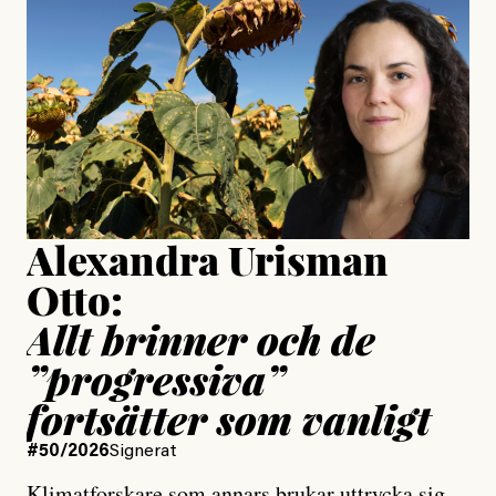
är ganska politiskt”
Jonas Lundström
Publicerad
24 July, 2026
Jesper Lundby
Publicerad
15 July, 2026
Uppdaterad
15 July, 2026
Alexandra Urisman
Otto:
Allt brinner och de
”progressiva”
fortsätter som vanligt
#50/2026
Signerat
Klimatforskare som annars brukar uttrycka sig