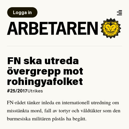
Logga in
FN ska utreda
övergrepp mot
rohingyafolket
#25/2017
Utrikes
FN-rådet tänker inleda en internationell utredning om
misstänkta mord, fall av tortyr och våldtäkter som den
burmesiska militären påstås ha begått.