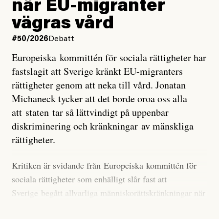
när EU-migranter
Stilla havet blir ovanligt varmt. Det påverkar vädret
vägras vård
över stora delar av världen och under
våren
har
forskare allt oftare varnat för att den här El Niñon
#50/2026
Debatt
kommer att bli extrem.
Europeiska kommittén för sociala rättigheter har
fastslagit att Sverige kränkt EU-migranters
Det verkar vara en underdrift, menar nu Zeke
rättigheter genom att neka till vård. Jonatan
Hausfather.
Michaneck tycker att det borde oroa oss alla
att staten tar så lättvindigt på uppenbar
”Det ser ut som att årets El Niño inte bara med stor
diskriminering och kränkningar av mänskliga
sannolikhet kommer att bli den starkaste sedan
rättigheter.
tillförlitliga mätningar inleddes – den kan till och med
bli den starkaste med en verkligt häpnadsväckande
Kritiken är svidande från Europeiska kommittén för
marginal”, skriver han.
sociala rättigheter som enhälligt slår fast att
Sverige begått allvarliga människorättskränkningar när
Styrkan i El Niño går att förutspå genom att mäta
staten och regioner nekat EU-migranter sjukvård,
avvikelser i havsytans temperatur i ett specifikt område