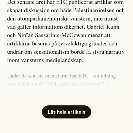
Det senaste året har ETC publicerat artiklar som
skapat diskussion om både Palestinarörelsen och
den utomparlamentariska vänstern, inte minst
vad gäller informationssäkerhet. Gabriel Kuhn
och Ninïan Sassarinis-McGowan menar att
artiklarna baseras på tvivelaktiga grunder och
undrar om sensationalism borde få styra narrativ
inom vänsterns medielandskap.
Under de senaste månaderna har ETC – en tidning
som kallar sig för ”röd, grön och oberoende” –
publicerat två artiklar som vi gärna vill kommentera.
Artiklarna väcker flera frågor: Vem är det som ETC
skriver för? Vad betyder det att vara en ”röd, grön och
Läs hela artikeln
oberoende” tidning? Och vad är egentligen bra
journalistik?