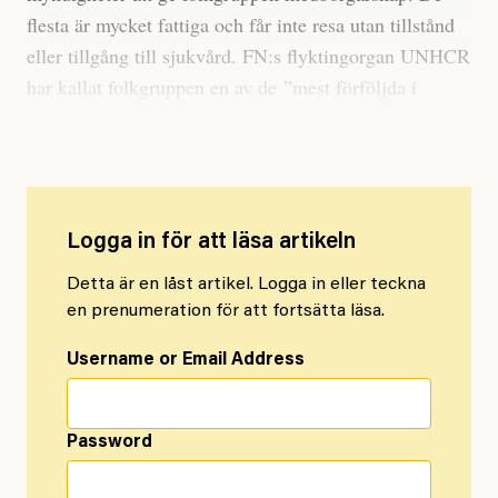
flesta är mycket fattiga och får inte resa utan tillstånd
eller tillgång till sjukvård. FN:s flyktingorgan UNHCR
har kallat folkgruppen en av de ”mest förföljda i
världen”.
Logga in för att läsa artikeln
Detta är en låst artikel. Logga in eller teckna
en prenumeration för att fortsätta läsa.
Username or Email Address
Password