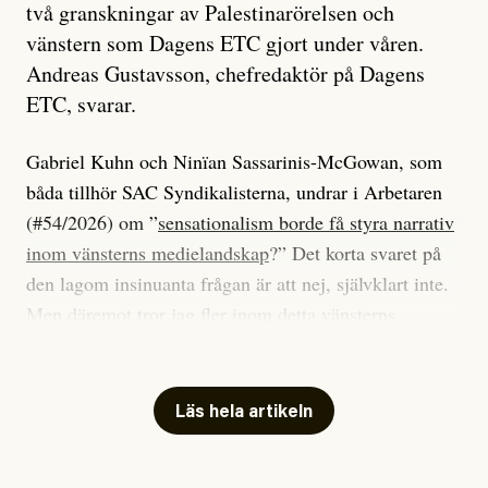
två granskningar av Palestinarörelsen och
vänstern som Dagens ETC gjort under våren.
Andreas Gustavsson, chefredaktör på Dagens
ETC, svarar.
Gabriel Kuhn och Ninïan Sassarinis-McGowan, som
båda tillhör SAC Syndikalisterna, undrar i Arbetaren
(#54/2026) om ”
sensationalism borde få styra narrativ
inom vänsterns medielandskap
?” Det korta svaret på
den lagom insinuanta frågan är att nej, självklart inte.
Men däremot tror jag fler inom detta vänsterns
medielandskap skulle må bra av en sund populism, i
betydelsen att göra avslöjande och undersökande
journalistik som vänder sig till många snarare än att
Läs hela artikeln
jaga inbördes beundran. Det har i alla fall fungerat för
Dagens ETC.