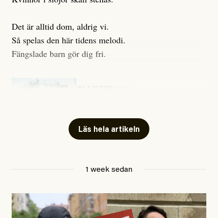
Det är alltid dom, aldrig vi.
Så spelas den här tidens melodi.
Fängslade barn gör dig fri.
#54/2026
Kultur
Snart skrivs boken ”Barn i
fängelse”
Läs hela artikeln
Jesper Lundby
1 week sedan
Publicerad
29 July, 2026
Uppdaterad
29 July, 2026