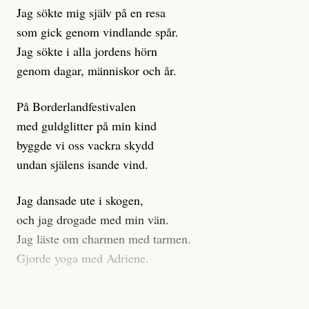
istället prioritera ”sensationalism och klickbete”. Nej,
Jag sökte mig själv på en resa
klickbete är inte intressant för Dagens ETC.
som gick genom vindlande spår.
Journalistiken är låst. En klatschig men korrekt rubrik
Jag sökte i alla jordens hörn
gör förhoppningsvis att en nyfiken beställer
genom dagar, människor och år.
prenumeration, men den avslutas sekunder senare om
inte journalistiken levererar substans. Självklart bygger
På Borderlandfestivalen
dessa granskningar på olika källor, alltifrån domar till
med guldglitter på min kind
en mängd intervjupersoner, inklusive generös
byggde vi oss vackra skydd
möjlighet att bemöta för såväl personen vars motiv att
undan själens isande vind.
engagera sig i Palestinarörelsen ifrågasätts som de
grupper där Säpo-resursen samlade in uppgifter.
Jag dansade ute i skogen,
Researchen är grundlig.
och jag drogade med min vän.
Jag läste om charmen med tarmen.
Möjligen är det egentligen inte journalistikens metod
Gjorde yoga med Adriene.
som stör?
Jag gick till psykologen
Kuhn och Sassarinis-McGowan återkommer till att