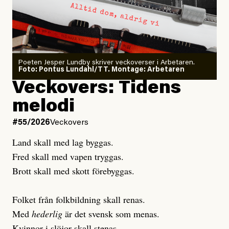
#54/2026
Debatt
minska
Sensationalism när ETC
granskar vänstern
Poeten Jesper Lundby skriver veckoverser i Arbetaren.
Joel Kellgren
Foto: Pontus Lundahl/TT. Montage: Arbetaren
Debattartikel i Arbetaren
Veckovers: Tidens
Publicerad
3 August, 2026
Publicerad
6 August, 2026
melodi
Uppdaterad
3 August, 2026
Uppdaterad
7 August, 2026
#55/2026
Veckovers
Land skall med lag byggas.
Fred skall med vapen tryggas.
Brott skall med skott förebyggas.
Folket från folkbildning skall renas.
Med
hederlig
är det svensk som menas.
Kvinnor i slöjor skall stenas.