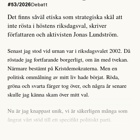
#53/2026
Debatt
Artikeln undersöker inte, som ETC påstår, ”vad som
Det finns såväl etiska som strategiska skäl att
är sant, vad som är rykten”, utan den bidrar bara till
inte rösta i höstens riksdagsval, skriver
ännu mer ryktesspridning. Det finns inte ett enda bevis
författaren och aktivisten Jonas Lundström.
på eller ens ett övertygande argument för att den
misstänkta personen är en infiltratör. Det som läsaren
Senast jag stod vid urnan var i riksdagsvalet 2002. Då
får veta är att personen har ändrat sina politiska åsikter
röstade jag fortfarande borgerligt, om än med tvekan.
under åren, att den har raderat tidigare innehåll på sina
Närmare bestämt på Kristdemokraterna. Men en
sociala medier, att artikelns författare inte förstår sig
politisk ommålning av mitt liv hade börjat. Röda,
på personens ekonomi och att det tydligen finns
gröna och svarta färger tog över, och några år senare
anonyma röster inom rörelsen som säger saker som
skulle jag känna skam över mitt val.
”Om du frågar mig så är han en infiltratör”. Det kan
anses vara anledningar att titta närmare på personen,
Nu är jag knappast unik, vi är säkerligen många som
men ingenting av detta är tillräckligt för att hänga ut
ångrat vårt stöd till ett specifikt politiskt parti.
den. Personen nämns visserligen inte vid namn i
Avsevärt färre är de som fått kalla fötter inför
artikeln men är lätt att identifiera för alla som är aktiva
röstningen som sådan.