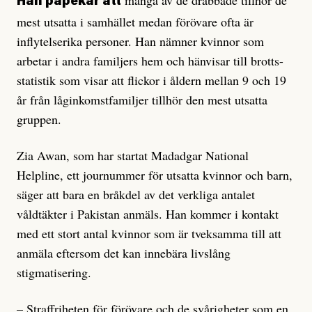
många av de drabbade tillhör de
Han påpekar att
mest utsatta i samhället medan förövare ofta är
inflytelserika personer. Han nämner kvinnor som
arbetar i andra familjers hem och hänvisar till brotts-
statistik som visar att flickor i åldern mellan 9 och 19
år från låginkomstfamiljer tillhör den mest utsatta
gruppen.
Zia Awan, som har startat Madadgar National
Helpline, ett journummer för utsatta kvinnor och barn,
säger att bara en bråkdel av det verkliga antalet
våldtäkter i Pakistan anmäls. Han kommer i kontakt
med ett stort antal kvinnor som är tveksamma till att
anmäla eftersom det kan innebära livslång
stigmatisering.
– Straffriheten för förövare och de svårigheter som en