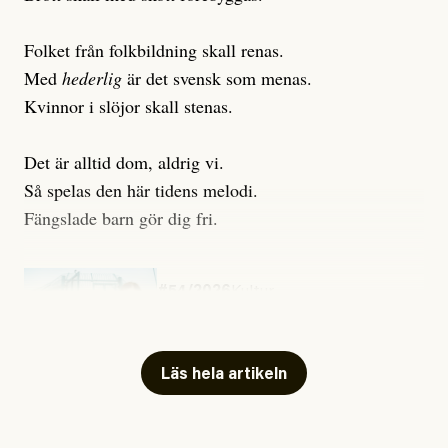
Folket från folkbildning skall renas.
Med
hederlig
är det svensk som menas.
Kvinnor i slöjor skall stenas.
Det är alltid dom, aldrig vi.
Så spelas den här tidens melodi.
Fängslade barn gör dig fri.
#54/2026
Kultur
Snart skrivs boken ”Barn i
fängelse”
Läs hela artikeln
Jesper Lundby