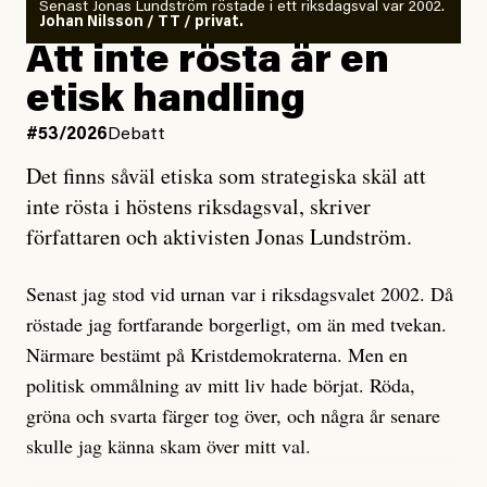
Senast Jonas Lundström röstade i ett riksdagsval var 2002.
ska en gå ut med det så fort det bara går för att skydda
Johan Nilsson / TT / privat.
rörelsen. Eller så har en inga bevis, bara misstankar,
Att inte rösta är en
och då ska en efterforska diskret, just för att inte skapa
etisk handling
oro inom rörelsen.
#53/2026
Debatt
Artikeln undersöker inte, som ETC påstår, ”vad som
Det finns såväl etiska som strategiska skäl att
är sant, vad som är rykten”, utan den bidrar bara till
inte rösta i höstens riksdagsval, skriver
ännu mer ryktesspridning. Det finns inte ett enda bevis
författaren och aktivisten Jonas Lundström.
på eller ens ett övertygande argument för att den
misstänkta personen är en infiltratör. Det som läsaren
Senast jag stod vid urnan var i riksdagsvalet 2002. Då
får veta är att personen har ändrat sina politiska åsikter
röstade jag fortfarande borgerligt, om än med tvekan.
under åren, att den har raderat tidigare innehåll på sina
Närmare bestämt på Kristdemokraterna. Men en
sociala medier, att artikelns författare inte förstår sig
politisk ommålning av mitt liv hade börjat. Röda,
på personens ekonomi och att det tydligen finns
gröna och svarta färger tog över, och några år senare
anonyma röster inom rörelsen som säger saker som
skulle jag känna skam över mitt val.
”Om du frågar mig så är han en infiltratör”. Det kan