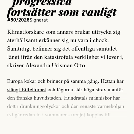
”progressiva”
fortsätter som vanligt
#50/2026
Signerat
Klimatforskare som annars brukar uttrycka sig
återhållsamt erkänner sig nu vara i chock.
Samtidigt befinner sig det offentliga samtalet
långt ifrån den katastrofala verklighet vi lever i,
skriver Alexandra Urisman Otto.
Europa kokar och brinner på samma gång. Hettan har
stängt Eiffeltornet
och lågorna står höga strax utanför
den franska huvudstaden. Hundratals människor har
dött i drunkningsolyckor och den senaste värmeböljan
(vi går redan in i sommarens tredje) kopplas till
tiotusentals för tidiga
dödsfall
.