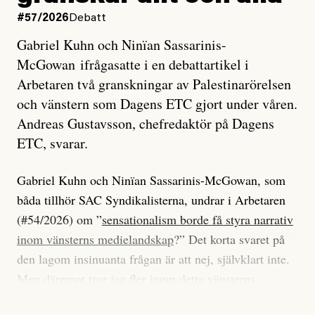
#57/2026
Debatt
Gabriel Kuhn och Ninïan Sassarinis-
McGowan ifrågasatte i en debattartikel i
Arbetaren två granskningar av Palestinarörelsen
och vänstern som Dagens ETC gjort under våren.
Andreas Gustavsson, chefredaktör på Dagens
ETC, svarar.
Gabriel Kuhn och Ninïan Sassarinis-McGowan, som
båda tillhör SAC Syndikalisterna, undrar i Arbetaren
(#54/2026) om ”
sensationalism borde få styra narrativ
inom vänsterns medielandskap
?” Det korta svaret på
den lagom insinuanta frågan är att nej, självklart inte.
Men däremot tror jag fler inom detta vänsterns
medielandskap skulle må bra av en sund populism, i