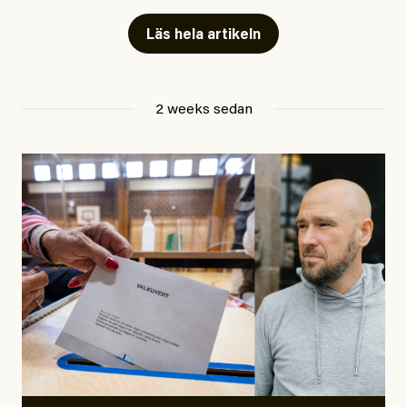
skriver för? Vad betyder det att vara en ”röd, grön och
Läs hela artikeln
oberoende” tidning? Och vad är egentligen bra
journalistik?
2 weeks sedan
Den första artikeln publicerades den 10 mars 2026.
Titeln är
”Mystiska mannen förföljde ministern –
utpekas som israelisk infiltratör”
. Enligt ingressen
handlar artikeln om en person vars ”bakgrund skapar
splittring och oro i rörelsen”. Problemet är att artikeln
skapar betydligt mer oro i palestinarörelsen – och den
oberoende vänstern – än den porträtterade personen
eller dess bakgrund.
Det finns en väldigt enkel regel inom alla politiska
rörelser när det gäller misstänkta infiltratörer:
Antingen har en bevis på att de är infiltratörer, och då