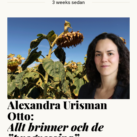
3 weeks sedan
, aktivist och författare
Jonas Lundström
#23/2026
Intervjun
Jesper Lundby: ”Livet i sig
är ganska politiskt”
Jonas Lundström
Publicerad
24 July, 2026
Jesper Lundby
Publicerad
15 July, 2026
Uppdaterad
15 July, 2026
Alexandra Urisman
Otto:
Allt brinner och de