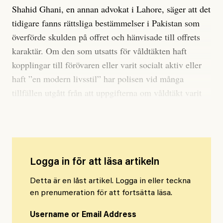
Shahid Ghani, en annan advokat i Lahore, säger att det
tidigare fanns rättsliga bestämmelser i Pakistan som
överförde skulden på offret och hänvisade till offrets
karaktär. Om den som utsatts för våldtäkten haft
kopplingar till förövaren eller varit socialt aktiv eller
haft ”en modern livsstil” har polisen vid många
tillfällen utgått från att uppgifterna om våldtäkt varit
falska.
Logga in för att läsa artikeln
Detta är en låst artikel. Logga in eller teckna
en prenumeration för att fortsätta läsa.
Username or Email Address