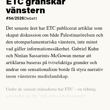
ETC granskar
vänstern
#54/2026
Debatt
Det senaste året har ETC publicerat artiklar som
skapat diskussion om både Palestinarörelsen och
den utomparlamentariska vänstern, inte minst
vad gäller informationssäkerhet. Gabriel Kuhn
och Ninïan Sassarinis-McGowan menar att
artiklarna baseras på tvivelaktiga grunder och
undrar om sensationalism borde få styra narrativ
inom vänsterns medielandskap.
Under de senaste månaderna har ETC – en tidning
som kallar sig för ”röd, grön och oberoende” –
publicerat två artiklar som vi gärna vill kommentera.
Artiklarna väcker flera frågor: Vem är det som ETC