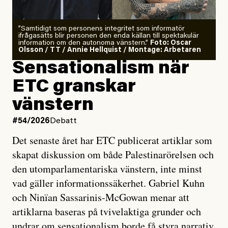
”Samtidigt som personens integritet som informatör
ifrågasätts blir personen den enda källan till spektakulär
information om den autonoma vänstern.”
Foto: Oscar
Olsson / TT / Annie Hellquist / Montage: Arbetaren
Sensationalism när
ETC granskar
vänstern
#54/2026
Debatt
Det senaste året har ETC publicerat artiklar som
skapat diskussion om både Palestinarörelsen och
den utomparlamentariska vänstern, inte minst
vad gäller informationssäkerhet. Gabriel Kuhn
och Ninïan Sassarinis-McGowan menar att
artiklarna baseras på tvivelaktiga grunder och
undrar om sensationalism borde få styra narrativ