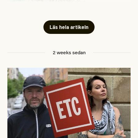
#54/2026
Kultur
Snart skrivs boken ”Barn i
fängelse”
Läs hela artikeln
Jesper Lundby
2 weeks sedan
Publicerad
29 July, 2026
Uppdaterad
29 July, 2026