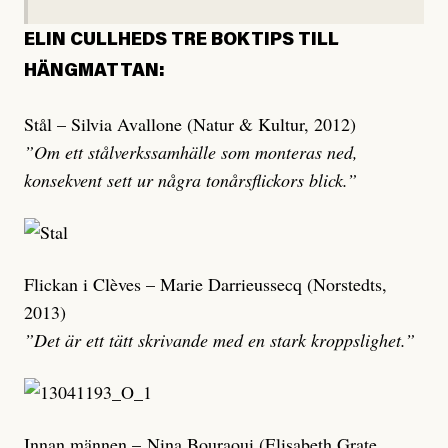
ELIN CULLHEDS TRE BOKTIPS TILL
HÄNGMATTAN:
Stål – Silvia Avallone (Natur & Kultur, 2012)
”Om ett stålverkssamhälle som monteras ned,
konsekvent sett ur några tonårsflickors blick.”
Flickan i Clèves – Marie Darrieussecq (Norstedts,
2013)
”Det är ett tätt skrivande med en stark kroppslighet.”
Innan männen – Nina Bouraoui (Elisabeth Grate,