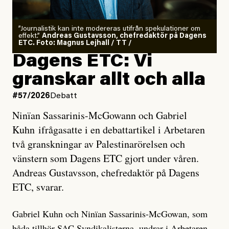
”Journalistik kan inte modereras utifrån spekulationer om
effekt.”
Andreas Gustavsson, chefredaktör på Dagens
ETC. Foto: Magnus Lejhall / TT /
Dagens ETC: Vi
granskar allt och alla
#57/2026
Debatt
Ninïan Sassarinis-McGowann och Gabriel
Kuhn ifrågasatte i en debattartikel i Arbetaren
två granskningar av Palestinarörelsen och
vänstern som Dagens ETC gjort under våren.
Andreas Gustavsson, chefredaktör på Dagens
ETC, svarar.
Gabriel Kuhn och Ninïan Sassarinis-McGowan, som
båda tillhör SAC Syndikalisterna, undrar i Arbetaren