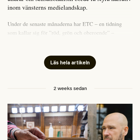
inom vänsterns medielandskap.
Under de senaste månaderna har ETC – en tidning
som kallar sig för ”röd, grön och oberoende” –
publicerat två artiklar som vi gärna vill kommentera.
Artiklarna väcker flera frågor: Vem är det som ETC
skriver för? Vad betyder det att vara en ”röd, grön och
Läs hela artikeln
oberoende” tidning? Och vad är egentligen bra
journalistik?
2 weeks sedan
Den första artikeln publicerades den 10 mars 2026.
Titeln är
”Mystiska mannen förföljde ministern –
utpekas som israelisk infiltratör”
. Enligt ingressen
handlar artikeln om en person vars ”bakgrund skapar
splittring och oro i rörelsen”. Problemet är att artikeln
skapar betydligt mer oro i palestinarörelsen – och den