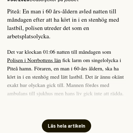
#56/2026
Dödsolyckor på jobbet
Piteå: En man i 60 års-åldern avled natten till
Jag sökte ljuset och meningen,
Ett försök till korta svar som jag hoppas kan förtydliga
måndagen efter att ha kört in i en stenhög med
efter det som var rent, rätt och sant,
för Kuhn och Sassarinis-McGowan och andra hur jag
lastbil, polisen utreder det som en
och aldrig såg jag det klarare än
som chefredaktör ser på Dagens ETC:s uppdrag och
arbetsplatsolycka.
när jag ombord på bussen hjälpte en tant.
roll.
Det var klockan 01:06 natten till måndagen som
Vi skriver för våra läsare som vill bli informerade,
Polisen i Norrbottens län
fick larm om singelolycka i
#23/2026
Intervjun
överraskade, bekräftade, utmanade – och som kräver
Jesper Lundby: ”Livet i sig
Piteå hamn. Föraren, en man i 60-års åldern, ska ha
att vi granskar allt och alla.
är ganska politiskt”
kört in i en stenhög med lätt lastbil. Det är ännu okänt
exakt hur olyckan gick till. Mannen fördes med
Vi är som sagt en röd, grön och oberoende tidning.
ambulans till sjukhus men hans liv gick inte att rädda.
Det betyder en annan journalistik än vad du hittar i
exempelvis Dagens Nyheter. Det märks på ledarsidan
Jesper Lundby
– Vi utreder det som en arbetsplatsolycka och har
men också i nyhetsbevakningen. Det handlar om
Publicerad
5 August, 2026
samlat in kameraövervakning och hållit förhör på
perspektiv och urval. Det handlar däremot aldrig om
platsen, säger Elis Brännström, RLC-befäl på polisens
Läs hela artikeln
att freda någon eller några. Eller, konkret, om att