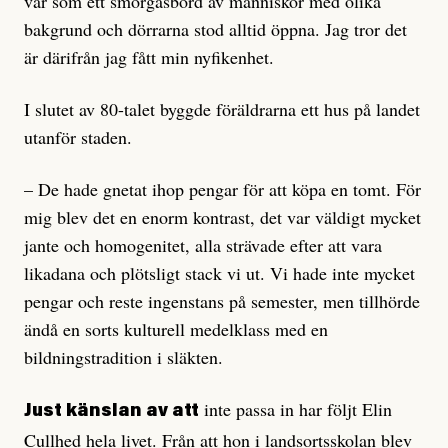
var som ett smörgåsbord av människor med olika
bakgrund och dörrarna stod alltid öppna. Jag tror det
är därifrån jag fått min nyfikenhet.
I slutet av 80-talet byggde föräldrarna ett hus på landet
utanför staden.
– De hade gnetat ihop pengar för att köpa en tomt. För
mig blev det en enorm kontrast, det var väldigt mycket
jante och homogenitet, alla strävade efter att vara
likadana och plötsligt stack vi ut. Vi hade inte mycket
pengar och reste ingenstans på semester, men tillhörde
ändå en sorts kulturell medelklass med en
bildningstradition i släkten.
inte passa in har följt Elin
Just känslan av att
Cullhed hela livet. Från att hon i landsortsskolan blev