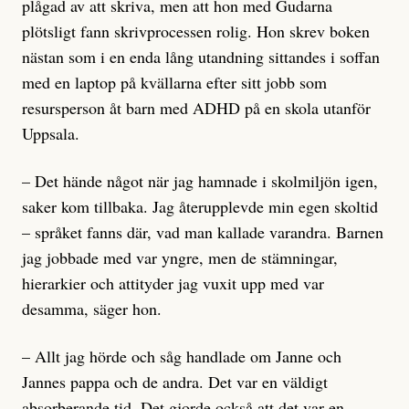
plågad av att skriva, men att hon med Gudarna
plötsligt fann skrivprocessen rolig. Hon skrev boken
nästan som i en enda lång utandning sittandes i soffan
med en laptop på kvällarna efter sitt jobb som
resursperson åt barn med ADHD på en skola utanför
Uppsala.
– Det hände något när jag hamnade i skolmiljön igen,
saker kom tillbaka. Jag återupplevde min egen skoltid
– språket fanns där, vad man kallade varandra. Barnen
jag jobbade med var yngre, men de stämningar,
hierarkier och attityder jag vuxit upp med var
desamma, säger hon.
– Allt jag hörde och såg handlade om Janne och
Jannes pappa och de andra. Det var en väldigt
absorberande tid. Det gjorde också att det var en