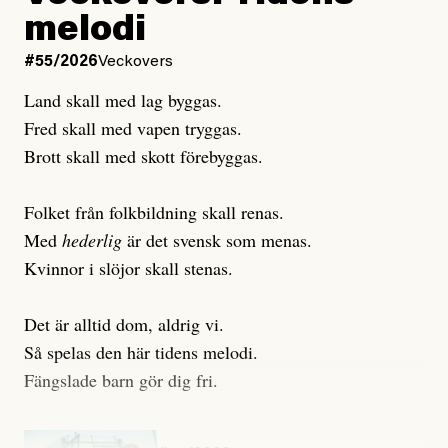
Publicerad
6 August, 2026
melodi
Uppdaterad
3 August, 2026
Uppdaterad
7 August, 2026
#55/2026
Veckovers
Land skall med lag byggas.
Fred skall med vapen tryggas.
Brott skall med skott förebyggas.
Folket från folkbildning skall renas.
Med
hederlig
är det svensk som menas.
Kvinnor i slöjor skall stenas.
Det är alltid dom, aldrig vi.
Så spelas den här tidens melodi.
Fängslade barn gör dig fri.