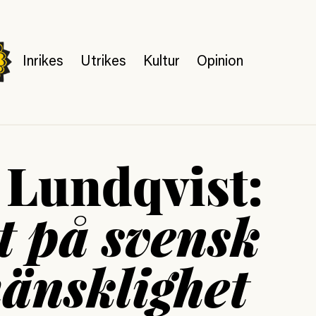
Inrikes
Utrikes
Kultur
Opinion
 Lundqvist:
t på svensk
nsklighet