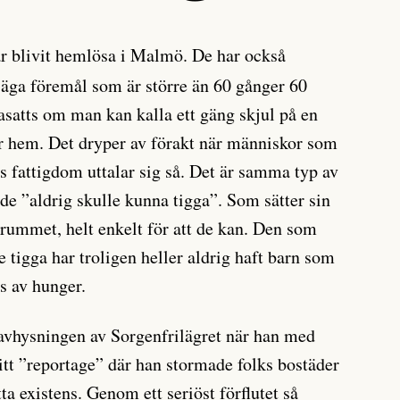
r blivit hemlösa i Malmö. De har också
n äga föremål som är större än 60 gånger 60
asatts om man kan kalla ett gäng skjul på en
ör hem. Det dryper av förakt när människor som
s fattigdom uttalar sig så. Det är samma typ av
de ”aldrig skulle kunna tigga”. Som sätter sin
 rummet, helt enkelt för att de kan. Den som
le tigga har troligen heller aldrig haft barn som
ns av hunger.
avhysningen av Sorgenfrilägret när han med
itt ”reportage” där han stormade folks bostäder
ta existens. Genom ett seriöst förflutet så