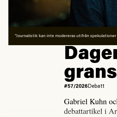
”Journalistik kan inte modereras utifrån spekulationer
Dagen
grans
#57/2026
Debatt
Gabriel Kuhn oc
debattartikel i A