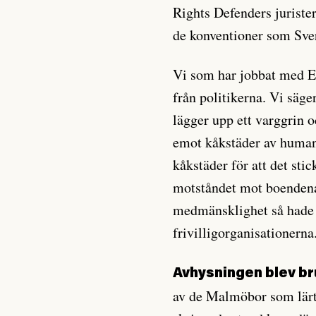
Rights Defenders juriste
de konventioner som Sveri
Vi som har jobbat med E
från politikerna. Vi säge
lägger upp ett varggrin o
emot kåkstäder av humani
kåkstäder för att det st
motståndet mot boendena 
medmänsklighet så hade 
frivilligorganisationerna
Avhysningen blev br
av de Malmöbor som lärt 