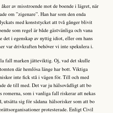
l åker av misstroende mot de boende i lägret, när
tade om ”zigenare”. Han har som den enda
 lyckats med konststycket att två gånger blivit
boende som regel är både gästvänliga och vana
 det i egenskap av nyttig idiot, eller om hans
er var drivkraften behöver vi inte spekulera i.
lla fall marken jätteviktig. Oj, vad det skulle
tomten där hemlösa länge har bott. Viktiga
skor inte fick stå i vägen för. Till och med
 de till med. Det var ju hälsovådligt att bo
rs romerna, som i vanliga fall riskerar att nekas
, utsätta sig för sådana hälso­risker som att bo
ätts­organisationer protesterade. Enligt Civil