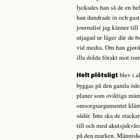
lyckades han så de en he
han dundrade in och gas
journalist jag känner till
utjagad ur läger där de 
vid media. Om han gjorde
illa dolda förakt mot rom
blev i a
Helt plötsligt
byggas på den gamla öde
planer som oviktiga männi
omsorgsargumentet klämde
sådär. Inte ska de stacka
till och med akutsjukvård
på den marken. Människor