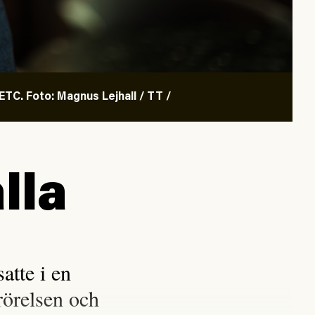
TC. Foto: Magnus Lejhall / TT /
lla
tte i en
rörelsen och