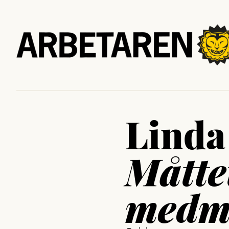
Linda
Måtte
medmä