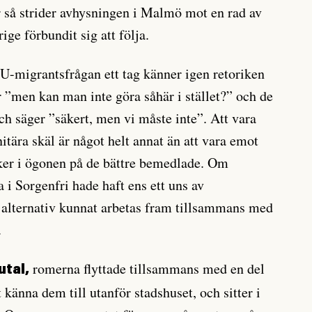
r så strider avhysningen i Malmö mot en rad av
ge förbundit sig att följa.
U-migrantsfrågan ett tag känner igen retoriken
r ”men kan man inte göra såhär i stället?” och de
ch säger ”säkert, men vi måste inte”. Att vara
tära skäl är något helt annat än att vara emot
icker i ögonen på de bättre bemedlade. Om
i Sorgenfri hade haft ens ett uns av
alternativ kunnat arbetas fram tillsammans med
.
romerna flyttade tillsammans med en del
utal,
känna dem till utanför stadshuset, och sitter i