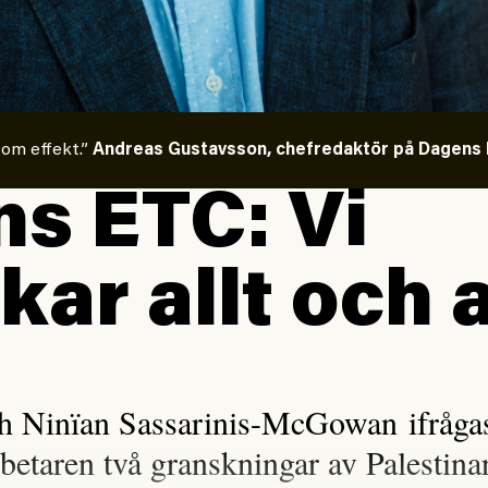
 om effekt.”
Andreas Gustavsson, chefredaktör på Dagens E
s ETC: Vi
kar allt och a
h Ninïan Sassarinis-McGowan ifrågasa
rbetaren två granskningar av Palestina