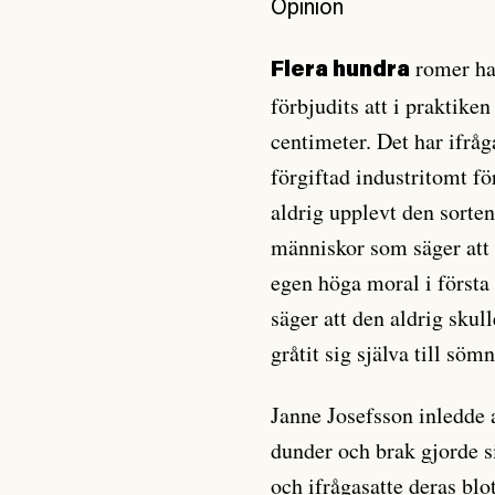
Opinion
romer ha
Flera hundra
förbjudits att i praktike
centimeter. Det har ifråg
förgiftad industritomt f
aldrig upplevt den sorten
människor som säger att 
egen höga moral i första
säger att den aldrig skul
gråtit sig själva till söm
Janne Josefsson inledde 
dunder och brak gjorde s
och ifrågasatte deras blot