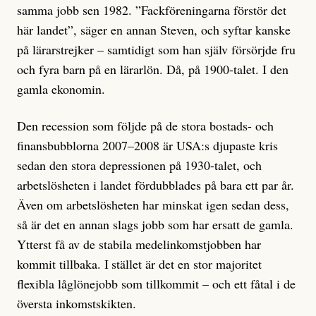
samma jobb sen 1982. ”Fackföreningarna förstör det
här landet”, säger en annan Steven, och syftar kanske
på lärarstrejker – samtidigt som han själv försörjde fru
och fyra barn på en lärarlön. Då, på 1900-talet. I den
gamla ekonomin.
Den recession som följde på de stora bostads- och
finansbubblorna 2007–2008 är USA:s djupaste kris
sedan den stora depressionen på 1930-talet, och
arbetslösheten i landet fördubblades på bara ett par år.
Även om arbetslösheten har minskat igen sedan dess,
så är det en annan slags jobb som har ersatt de gamla.
Ytterst få av de stabila medel­inkomstjobben har
kommit tillbaka. I stället är det en stor majoritet
flexibla låglönejobb som tillkommit – och ett fåtal i de
översta inkomstskikten.