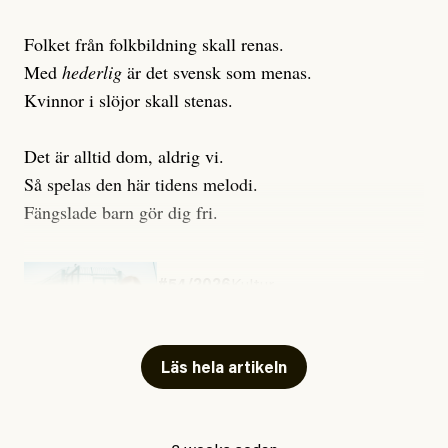
Folket från folkbildning skall renas.
Med
hederlig
är det svensk som menas.
Kvinnor i slöjor skall stenas.
Det är alltid dom, aldrig vi.
Så spelas den här tidens melodi.
Fängslade barn gör dig fri.
#54/2026
Kultur
Snart skrivs boken ”Barn i
fängelse”
Läs hela artikeln
Jesper Lundby