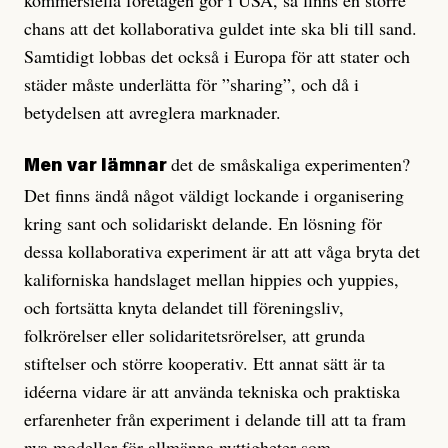
kommersiella företagen gör i USA, så finns en större
chans att det kollaborativa guldet inte ska bli till sand.
Samtidigt lobbas det också i Europa för att stater och
städer måste underlätta för ”sharing”, och då i
betydelsen att avreglera marknader.
det de småskaliga experimenten?
Men var lämnar
Det finns ändå något väldigt lockande i organisering
kring sant och solidariskt delande. En lösning för
dessa kollaborativa experiment är att att våga bryta det
kaliforniska handslaget mellan hippies och yuppies,
och fortsätta knyta delandet till föreningsliv,
folkrörelser eller solidaritetsrörelser, att grunda
stiftelser och större kooperativ. Ett annat sätt är ta
idéerna vidare är att använda tekniska och praktiska
erfarenheter från experiment i delande till att ta fram
nya modeller för allmänna nyttigheter som