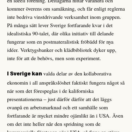
en ideell förening. Deltagarna hittar varandra och
kommer överens om samåkning, och får enligt reglerna
inte bedriva vinstdrivande verksamhet inom gruppen.
På många sätt lever Sverige fortfarande kvar i det
idealistiska 90-talet, där olika initiativ till delande
fungerar som en postmateralistisk fröbädd för nya
idéer. Verktygsbanker och klädbibliotek dyker upp,
inte för att de behövs, men som experiment.
valda delar av den kollaborativa
I Sverige kan
ekonomin i all anspråkslöshet faktiskt fungera något så
när som det förespeglas i de kaliforniska
presentationerna – just därför därför att det läggs
ovanpå en arbetsmarknad och ett samhälle som
fortfarande är mycket mindre ojämlikt än i USA. Även
om det inte heller når den spridning som de