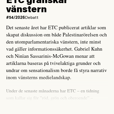
ETC granskar
vänstern
#54/2026
Debatt
Det senaste året har ETC publicerat artiklar som
skapat diskussion om både Palestinarörelsen och
den utomparlamentariska vänstern, inte minst
vad gäller informationssäkerhet. Gabriel Kuhn
och Ninïan Sassarinis-McGowan menar att
artiklarna baseras på tvivelaktiga grunder och
undrar om sensationalism borde få styra narrativ
inom vänsterns medielandskap.
Under de senaste månaderna har ETC – en tidning
som kallar sig för ”röd, grön och oberoende” –
publicerat två artiklar som vi gärna vill kommentera.
Artiklarna väcker flera frågor: Vem är det som ETC