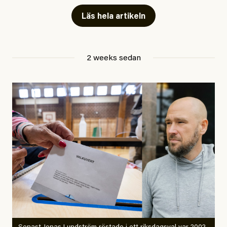
skriver för? Vad betyder det att vara en ”röd, grön och
Läs hela artikeln
oberoende” tidning? Och vad är egentligen bra
journalistik?
2 weeks sedan
Den första artikeln publicerades den 10 mars 2026.
Titeln är
”Mystiska mannen förföljde ministern –
utpekas som israelisk infiltratör”
. Enligt ingressen
handlar artikeln om en person vars ”bakgrund skapar
splittring och oro i rörelsen”. Problemet är att artikeln
skapar betydligt mer oro i palestinarörelsen – och den
oberoende vänstern – än den porträtterade personen
eller dess bakgrund.
Det finns en väldigt enkel regel inom alla politiska
rörelser när det gäller misstänkta infiltratörer:
Antingen har en bevis på att de är infiltratörer, och då