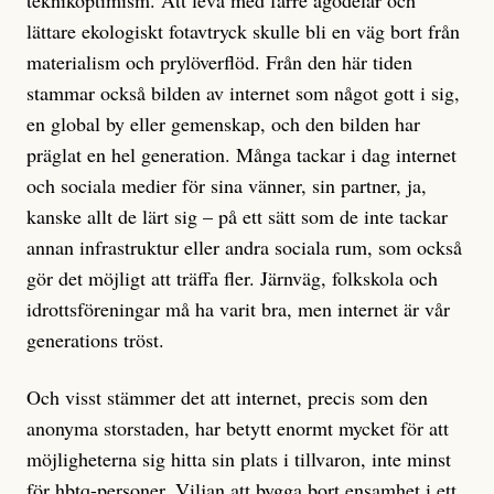
teknikoptimism. Att leva med färre ägodelar och
lättare ekologiskt fotavtryck skulle bli en väg bort från
materialism och prylöverflöd. Från den här tiden
stammar också bilden av internet som något gott i sig,
en global by eller gemenskap, och den bilden har
präglat en hel generation. Många tackar i dag internet
och sociala medier för sina vänner, sin partner, ja,
kanske allt de lärt sig – på ett sätt som de inte tackar
annan infrastruktur eller andra sociala rum, som också
gör det möjligt att träffa fler. Järnväg, folkskola och
idrottsföreningar må ha varit bra, men internet är vår
generations tröst.
Och visst stämmer det att internet, precis som den
anonyma storstaden, har betytt enormt mycket för att
möjligheterna sig hitta sin plats i tillvaron, inte minst
för hbtq-personer. Viljan att bygga bort ensamhet i ett