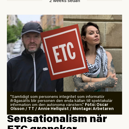
2 weeks sedan
Publicerad
29 July, 2026
Uppdaterad
29 July, 2026
”Samtidigt som personens integritet som informatör
ifrågasätts blir personen den enda källan till spektakulär
information om den autonoma vänstern.”
Foto: Oscar
Olsson / TT / Annie Hellquist / Montage: Arbetaren
Sensationalism när