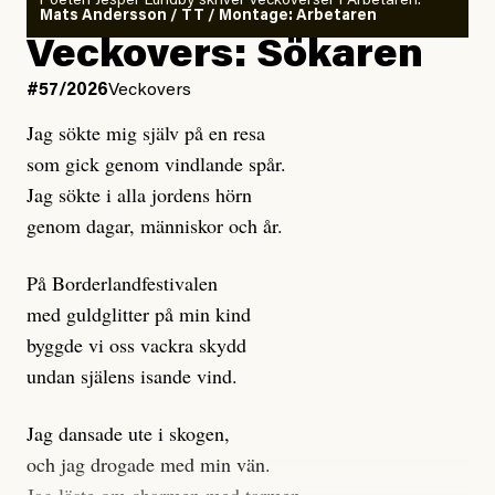
Poeten Jesper Lundby skriver veckoverser i Arbetaren.
Mats Andersson / TT / Montage: Arbetaren
Kuhn och Sassarinis-McGowan hävdar att
Veckovers: Sökaren
Dagens ETC arbetar med ”opålitliga källor” för att
#57/2026
Veckovers
istället prioritera ”sensationalism och klickbete”. Nej,
Jag sökte mig själv på en resa
klickbete är inte intressant för Dagens ETC.
som gick genom vindlande spår.
Journalistiken är låst. En klatschig men korrekt rubrik
Jag sökte i alla jordens hörn
gör förhoppningsvis att en nyfiken beställer
genom dagar, människor och år.
prenumeration, men den avslutas sekunder senare om
inte journalistiken levererar substans. Självklart bygger
På Borderlandfestivalen
dessa granskningar på olika källor, alltifrån domar till
med guldglitter på min kind
en mängd intervjupersoner, inklusive generös
byggde vi oss vackra skydd
möjlighet att bemöta för såväl personen vars motiv att
undan själens isande vind.
engagera sig i Palestinarörelsen ifrågasätts som de
grupper där Säpo-resursen samlade in uppgifter.
Jag dansade ute i skogen,
Researchen är grundlig.
och jag drogade med min vän.