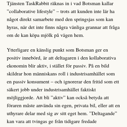
Tjänsten TaskRabbit räknas in i vad Botsman kallar
”collaborative lifestyle” – trots att kunden inte lär ha
något direkt samarbete med den springsjas som kan
hyras, när det inte finns några vänliga grannar att fråga
om de kan köpa mjölk på vägen hem.
Ytterligare en känslig punkt som Botsman ger en
positiv innebörd, är att deltagaren i den kollaborativa
ekonomin blir aktiv, i stället för passiv. På en bild
skildrar hon människans roll i industrisamhället som
en passiv konsument – och ignorerar den fritid som ett
säkert jobb under industrisamhället faktiskt
möjliggjorde. Att bli ”aktiv” kan också betyda att
föraren måste använda sin egen, privata bil, eller att en
uthyrare delar med sig av sitt eget hem. ”Deltagande”
kan vara att tvingas ge från tidigare fredade