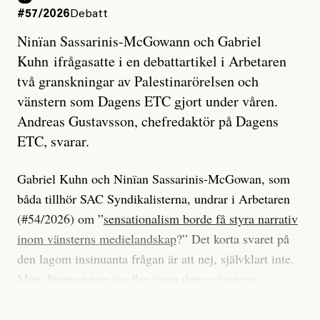
#57/2026
Debatt
Ninïan Sassarinis-McGowann och Gabriel
Kuhn ifrågasatte i en debattartikel i Arbetaren
två granskningar av Palestinarörelsen och
vänstern som Dagens ETC gjort under våren.
Andreas Gustavsson, chefredaktör på Dagens
ETC, svarar.
Gabriel Kuhn och Ninïan Sassarinis-McGowan, som
båda tillhör SAC Syndikalisterna, undrar i Arbetaren
(#54/2026) om ”
sensationalism borde få styra narrativ
inom vänsterns medielandskap
?” Det korta svaret på
den lagom insinuanta frågan är att nej, självklart inte.
Men däremot tror jag fler inom detta vänsterns
medielandskap skulle må bra av en sund populism, i
betydelsen att göra avslöjande och undersökande