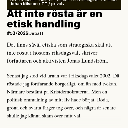
Senast Jonas Lundström röstade i ett riksdagsval var 2002.
ska en gå ut med det så fort det bara går för att skydda
Johan Nilsson / TT / privat.
rörelsen. Eller så har en inga bevis, bara misstankar,
Att inte rösta är en
och då ska en efterforska diskret, just för att inte skapa
etisk handling
oro inom rörelsen.
#53/2026
Debatt
Artikeln undersöker inte, som ETC påstår, ”vad som
Det finns såväl etiska som strategiska skäl att
är sant, vad som är rykten”, utan den bidrar bara till
inte rösta i höstens riksdagsval, skriver
ännu mer ryktesspridning. Det finns inte ett enda bevis
författaren och aktivisten Jonas Lundström.
på eller ens ett övertygande argument för att den
misstänkta personen är en infiltratör. Det som läsaren
Senast jag stod vid urnan var i riksdagsvalet 2002. Då
får veta är att personen har ändrat sina politiska åsikter
röstade jag fortfarande borgerligt, om än med tvekan.
under åren, att den har raderat tidigare innehåll på sina
Närmare bestämt på Kristdemokraterna. Men en
sociala medier, att artikelns författare inte förstår sig
politisk ommålning av mitt liv hade börjat. Röda,
på personens ekonomi och att det tydligen finns
gröna och svarta färger tog över, och några år senare
anonyma röster inom rörelsen som säger saker som
skulle jag känna skam över mitt val.
”Om du frågar mig så är han en infiltratör”. Det kan