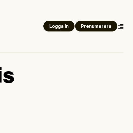
Logga in
Prenumerera
is