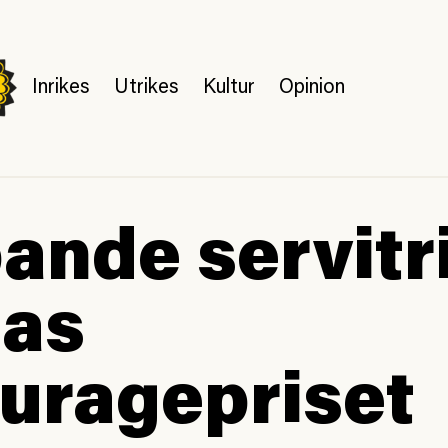
Inrikes
Utrikes
Kultur
Opinion
nde servitr
las
kuragepriset