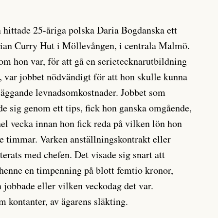
an hittade 25-åriga polska Daria Bogdanska ett
dian Curry Hut i Möllevången, i centrala Malmö.
som hon var, för att gå en serietecknarutbildning
 var jobbet nödvändigt för att hon skulle kunna
dläggande levnadsomkostnader. Jobbet som
ade sig genom ett tips, fick hon ganska omgående,
hel vecka innan hon fick reda på vilken lön hon
de timmar. Varken anställningskontrakt eller
terats med chefen. Det visade sig snart att
henne en timpenning på blott femtio kronor,
 jobbade eller vilken veckodag det var.
m kontanter, av ägarens släkting.