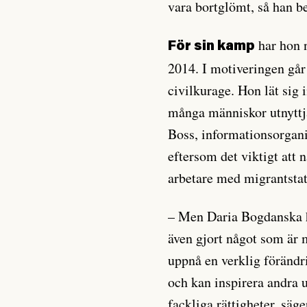
vara bortglömt, så han be
har hon n
För sin kamp
2014. I motiveringen går
civilkurage. Hon lät sig 
många människor utnyttja
Boss, informationsorganis
eftersom det viktigt att
arbetare med migrantsta
– Men Daria Bogdanska ha
även gjort något som är m
uppnå en verklig förändr
och kan inspirera andra u
fackliga rättigheter, säge