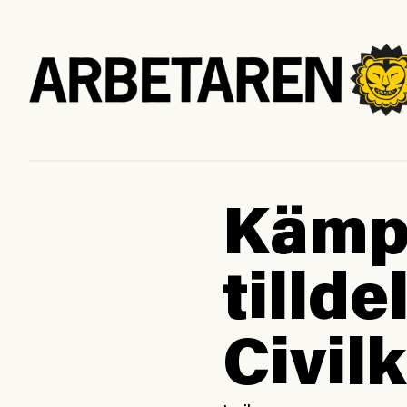
Kämpa
tillde
Civil