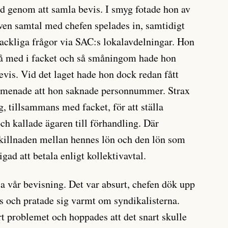
d genom att samla bevis. I smyg fotade hon av
ven samtal med chefen spelades in, samtidigt
fackliga frågor via SAC:s lokalavdelningar. Hon
 gå med i facket och så småningom hade hon
evis. Vid det laget hade hon dock redan fått
 menade att hon saknade personnummer. Strax
, tillsammans med facket, för att ställa
och kallade ägaren till förhandling. Där
skillnaden mellan hennes lön och den lön som
gad att betala enligt kollektivavtal.
sa vår bevisning. Det var absurt, chefen dök upp
 och pratade sig varmt om syndikalisterna.
rt problemet och hoppades att det snart skulle