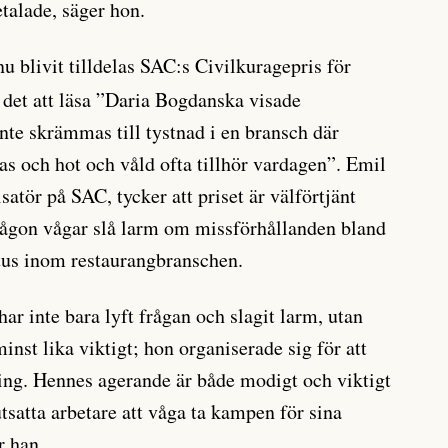
talade, säger hon.
u blivit tilldelas SAC:s Civilkuragepris för
 det att läsa ”Daria Bogdanska visade
inte skrämmas till tystnad i en bransch där
s och hot och våld ofta tillhör vardagen”. Emil
atör på SAC, tycker att priset är välförtjänt
 någon vågar slå larm om missförhållanden bland
tus inom restaurangbranschen.
r inte bara lyft frågan och slagit larm, utan
inst lika viktigt; hon organiserade sig för att
ing. Hennes agerande är både modigt och viktigt
tsatta arbetare att våga ta kampen för sina
r han.