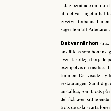
– Jag berättade om min 
att det var ungefär hälft
givetvis förbannad, men 
säger hon till Arbetaren.
strax 
Det var när hon
anställdas som hon insåg a
svensk kollega började p
exempelvis en rasifierad
timmen. Det visade sig fi
restaurangen. Samtidigt 
anställda, som bjöds på m
del fick även sitt boende
trots de usla svarta lön