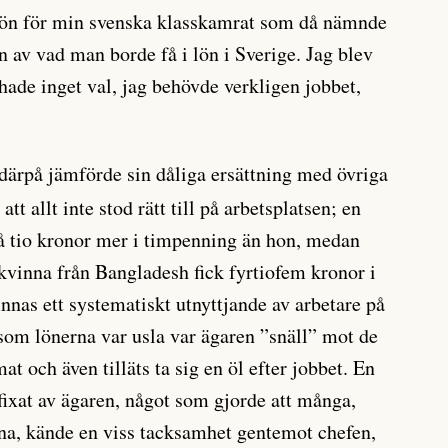
lön för min svenska klasskamrat som då nämnde
en av vad man borde få i lön i Sverige. Jag blev
hade inget val, jag behövde verkligen jobbet,
därpå jämförde sin dåliga ersättning med övriga
tt allt inte stod rätt till på arbetsplatsen; en
å tio kronor mer i timpenning än hon, medan
 kvinna från Bangladesh fick fyrtiofem kronor i
nnas ett systematiskt utnyttjande av arbetare på
som lönerna var usla var ägaren ”snäll” mot de
at och även tilläts ta sig en öl efter jobbet. En
 fixat av ägaren, något som gjorde att många,
erna, kände en viss tacksamhet gentemot chefen,