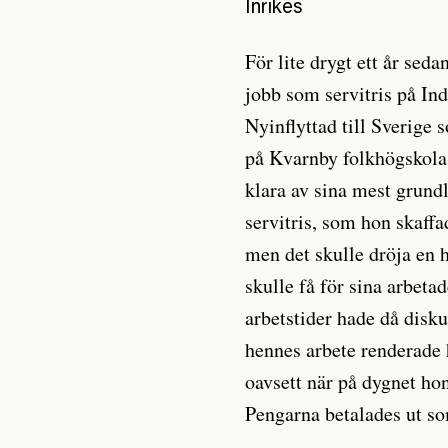
Inrikes
För lite drygt ett år sed
jobb som servitris på In
Nyinflyttad till Sverige 
på Kvarnby folkhögskola,
klara av sina mest grun
servitris, som hon skaff
men det skulle dröja en 
skulle få för sina arbeta
arbetstider hade då disku
hennes arbete renderade 
oavsett när på dygnet hon
Pengarna betalades ut so