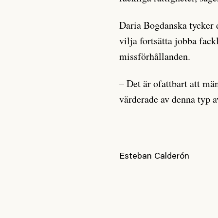
Daria Bogdanska tycker d
vilja fortsätta jobba fac
missförhållanden.
– Det är ofattbart att män
värderade av denna typ a
Esteban Calderón