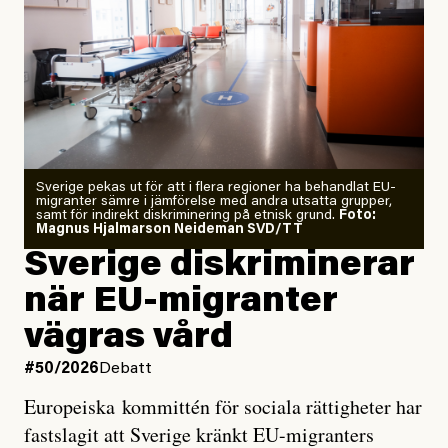
”Fram till i dag”, skriver han.
Årets El Niño kan bli den
starkaste som uppmätts
Zeke Hausfather är chockad igen efter att ha
Sverige pekas ut för att i flera regioner ha behandlat EU-
analyserat hur de olika klimatmodellerna bedömer
migranter sämre i jämförelse med andra utsatta grupper,
samt för indirekt diskriminering på etnisk grund.
Foto:
läget för hur den begynnande El Niño-händelsen ska
Magnus Hjalmarson Neideman SVD/TT
utveckla sig. El Niño är ett återkommande
Sverige diskriminerar
väderfenomen som uppstår när havsvattnet i delar av
när EU-migranter
Stilla havet blir ovanligt varmt. Det påverkar vädret
vägras vård
över stora delar av världen och under
våren
har
forskare allt oftare varnat för att den här El Niñon
#50/2026
Debatt
kommer att bli extrem.
Europeiska kommittén för sociala rättigheter har
fastslagit att Sverige kränkt EU-migranters
Det verkar vara en underdrift, menar nu Zeke