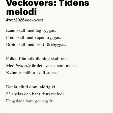
Veckovers: Tidens
Publicerad
3 August, 2026
Publicerad
6 August, 2026
melodi
Uppdaterad
3 August, 2026
Uppdaterad
7 August, 2026
#55/2026
Veckovers
Land skall med lag byggas.
Fred skall med vapen tryggas.
Brott skall med skott förebyggas.
Folket från folkbildning skall renas.
Med
hederlig
är det svensk som menas.
Kvinnor i slöjor skall stenas.
Det är alltid dom, aldrig vi.
Så spelas den här tidens melodi.
Fängslade barn gör dig fri.