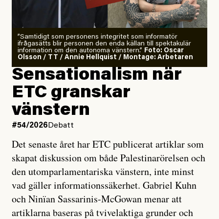
”Samtidigt som personens integritet som informatör
ifrågasätts blir personen den enda källan till spektakulär
information om den autonoma vänstern.”
Foto: Oscar
Olsson / TT / Annie Hellquist / Montage: Arbetaren
Sensationalism när
ETC granskar
vänstern
#54/2026
Debatt
Det senaste året har ETC publicerat artiklar som
skapat diskussion om både Palestinarörelsen och
den utomparlamentariska vänstern, inte minst
vad gäller informationssäkerhet. Gabriel Kuhn
och Ninïan Sassarinis-McGowan menar att
artiklarna baseras på tvivelaktiga grunder och