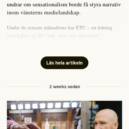
undrar om sensationalism borde få styra narrativ
inom vänsterns medielandskap.
Under de senaste månaderna har ETC – en tidning
som kallar sig för ”röd, grön och oberoende” –
publicerat två artiklar som vi gärna vill kommentera.
Artiklarna väcker flera frågor: Vem är det som ETC
skriver för? Vad betyder det att vara en ”röd, grön och
Läs hela artikeln
oberoende” tidning? Och vad är egentligen bra
journalistik?
2 weeks sedan
Den första artikeln publicerades den 10 mars 2026.
Titeln är
”Mystiska mannen förföljde ministern –
utpekas som israelisk infiltratör”
. Enligt ingressen
handlar artikeln om en person vars ”bakgrund skapar
splittring och oro i rörelsen”. Problemet är att artikeln