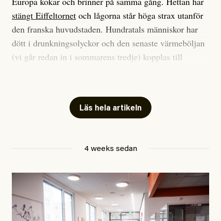
Europa kokar och brinner på samma gång. Hettan har
stängt Eiffeltornet
och lågorna står höga strax utanför
den franska huvudstaden. Hundratals människor har
dött i drunkningsolyckor och den senaste värmeböljan
(vi går redan in i sommarens tredje) kopplas till
tiotusentals för tidiga
dödsfall
.
Har du också panik i hettan? Känns det som en
mardröm? Bra, allt annat vore fullständigt orimligt.
Läs hela artikeln
Klimatforskaren Zeke Hausfather
skrev
på måndagen
att han brukar vara ganska återhållsam när han
4 weeks sedan
diskuterar klimatdata. Bara en enda gång – i
september 2023, när de globala temperaturerna för
månaden visade sig vara hela 0,5 °C varmare än någon
tidigare septembermånad – har han blivit chockad.