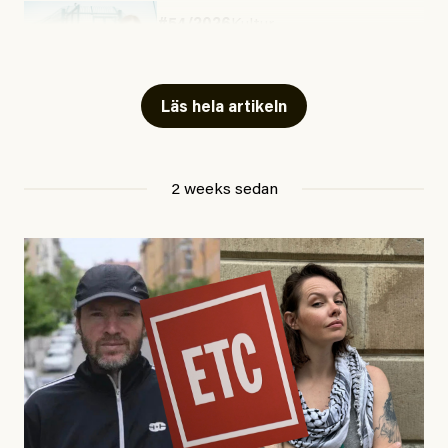
#54/2026
Kultur
Snart skrivs boken ”Barn i
fängelse”
Läs hela artikeln
Jesper Lundby
2 weeks sedan
Publicerad
29 July, 2026
Uppdaterad
29 July, 2026