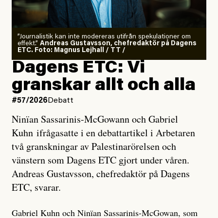
”Journalistik kan inte modereras utifrån spekulationer om
effekt.”
Andreas Gustavsson, chefredaktör på Dagens
ETC. Foto: Magnus Lejhall / TT /
Dagens ETC: Vi
granskar allt och alla
#57/2026
Debatt
Ninïan Sassarinis-McGowann och Gabriel
Kuhn ifrågasatte i en debattartikel i Arbetaren
två granskningar av Palestinarörelsen och
vänstern som Dagens ETC gjort under våren.
Andreas Gustavsson, chefredaktör på Dagens
ETC, svarar.
Gabriel Kuhn och Ninïan Sassarinis-McGowan, som