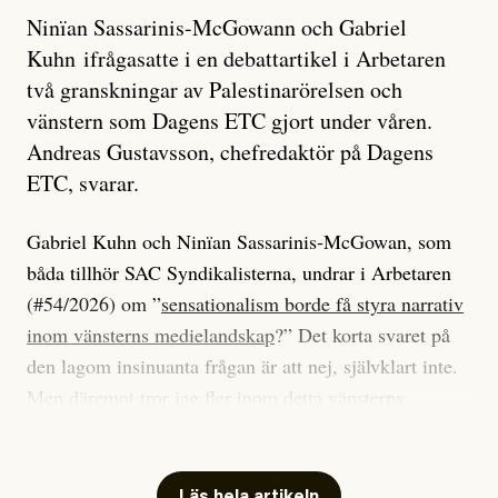
Ninïan Sassarinis-McGowann och Gabriel
Kuhn ifrågasatte i en debattartikel i Arbetaren
två granskningar av Palestinarörelsen och
vänstern som Dagens ETC gjort under våren.
Andreas Gustavsson, chefredaktör på Dagens
ETC, svarar.
Gabriel Kuhn och Ninïan Sassarinis-McGowan, som
båda tillhör SAC Syndikalisterna, undrar i Arbetaren
(#54/2026) om ”
sensationalism borde få styra narrativ
inom vänsterns medielandskap
?” Det korta svaret på
den lagom insinuanta frågan är att nej, självklart inte.
Men däremot tror jag fler inom detta vänsterns
medielandskap skulle må bra av en sund populism, i
betydelsen att göra avslöjande och undersökande
journalistik som vänder sig till många snarare än att