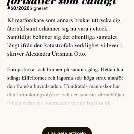
#50/2026
Signerat
Klimatforskare som annars brukar uttrycka sig
återhållsamt erkänner sig nu vara i chock.
Samtidigt befinner sig det offentliga samtalet
långt ifrån den katastrofala verklighet vi lever i,
skriver Alexandra Urisman Otto.
Europa kokar och brinner på samma gång. Hettan har
stängt Eiffeltornet
och lågorna står höga strax utanför
den franska huvudstaden. Hundratals människor har
dött i drunkningsolyckor och den senaste värmeböljan
(vi går redan in i sommarens tredje) kopplas till
tiotusentals för tidiga
dödsfall
.
Har du också panik i hettan? Känns det som en