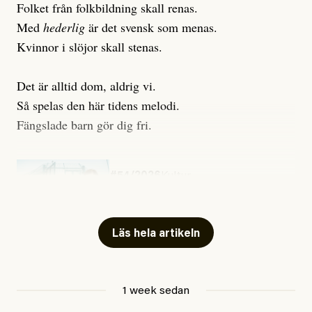
Folket från folkbildning skall renas.
Med
hederlig
är det svensk som menas.
Kvinnor i slöjor skall stenas.
Det är alltid dom, aldrig vi.
Så spelas den här tidens melodi.
Fängslade barn gör dig fri.
#54/2026
Kultur
Snart skrivs boken ”Barn i
fängelse”
Läs hela artikeln
Jesper Lundby
1 week sedan
Publicerad
29 July, 2026