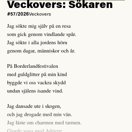
Kuhn och Sassarinis-McGowan hävdar att
Veckovers: Sökaren
Dagens ETC arbetar med ”opålitliga källor” för att
#57/2026
Veckovers
istället prioritera ”sensationalism och klickbete”. Nej,
Jag sökte mig själv på en resa
klickbete är inte intressant för Dagens ETC.
som gick genom vindlande spår.
Journalistiken är låst. En klatschig men korrekt rubrik
Jag sökte i alla jordens hörn
gör förhoppningsvis att en nyfiken beställer
genom dagar, människor och år.
prenumeration, men den avslutas sekunder senare om
inte journalistiken levererar substans. Självklart bygger
På Borderlandfestivalen
dessa granskningar på olika källor, alltifrån domar till
med guldglitter på min kind
en mängd intervjupersoner, inklusive generös
byggde vi oss vackra skydd
möjlighet att bemöta för såväl personen vars motiv att
undan själens isande vind.
engagera sig i Palestinarörelsen ifrågasätts som de
grupper där Säpo-resursen samlade in uppgifter.
Jag dansade ute i skogen,
Researchen är grundlig.
och jag drogade med min vän.
Jag läste om charmen med tarmen.
Möjligen är det egentligen inte journalistikens metod
Gjorde yoga med Adriene.