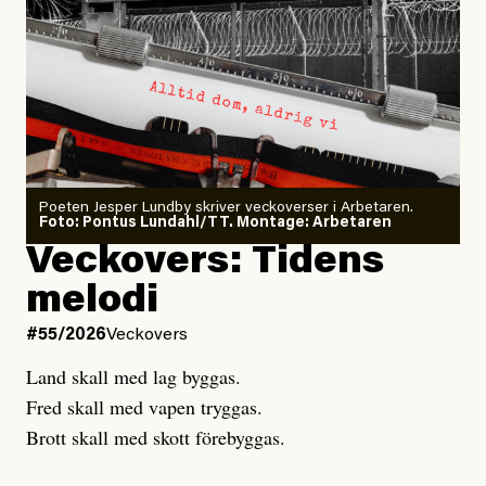
Larmet från
Arbetsmiljöverket:
Dödsolyckorna har slutat
#54/2026
Debatt
minska
Sensationalism när ETC
granskar vänstern
Poeten Jesper Lundby skriver veckoverser i Arbetaren.
Joel Kellgren
Foto: Pontus Lundahl/TT. Montage: Arbetaren
Debattartikel i Arbetaren
Veckovers: Tidens
Publicerad
3 August, 2026
Publicerad
6 August, 2026
melodi
Uppdaterad
3 August, 2026
Uppdaterad
7 August, 2026
#55/2026
Veckovers
Land skall med lag byggas.
Fred skall med vapen tryggas.
Brott skall med skott förebyggas.