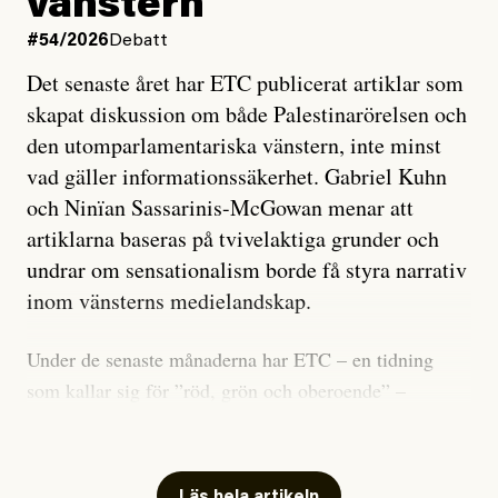
vänstern
#54/2026
Debatt
Det senaste året har ETC publicerat artiklar som
skapat diskussion om både Palestinarörelsen och
den utomparlamentariska vänstern, inte minst
vad gäller informationssäkerhet. Gabriel Kuhn
och Ninïan Sassarinis-McGowan menar att
artiklarna baseras på tvivelaktiga grunder och
undrar om sensationalism borde få styra narrativ
inom vänsterns medielandskap.
Under de senaste månaderna har ETC – en tidning
som kallar sig för ”röd, grön och oberoende” –
publicerat två artiklar som vi gärna vill kommentera.
Artiklarna väcker flera frågor: Vem är det som ETC
skriver för? Vad betyder det att vara en ”röd, grön och