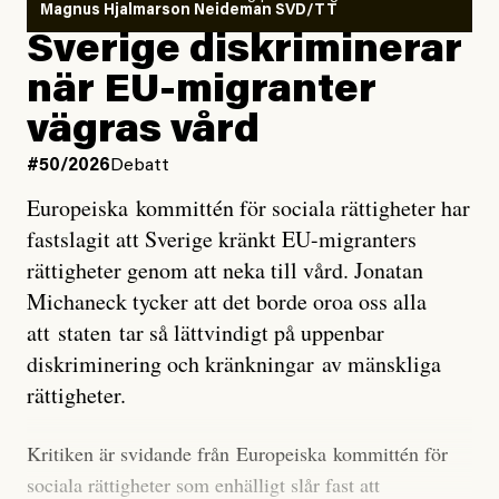
läget för hur den begynnande El Niño-händelsen ska
Magnus Hjalmarson Neideman SVD/TT
utveckla sig. El Niño är ett återkommande
Sverige diskriminerar
väderfenomen som uppstår när havsvattnet i delar av
när EU-migranter
Stilla havet blir ovanligt varmt. Det påverkar vädret
vägras vård
över stora delar av världen och under
våren
har
forskare allt oftare varnat för att den här El Niñon
#50/2026
Debatt
kommer att bli extrem.
Europeiska kommittén för sociala rättigheter har
fastslagit att Sverige kränkt EU-migranters
Det verkar vara en underdrift, menar nu Zeke
rättigheter genom att neka till vård. Jonatan
Hausfather.
Michaneck tycker att det borde oroa oss alla
att staten tar så lättvindigt på uppenbar
”Det ser ut som att årets El Niño inte bara med stor
diskriminering och kränkningar av mänskliga
sannolikhet kommer att bli den starkaste sedan
rättigheter.
tillförlitliga mätningar inleddes – den kan till och med
bli den starkaste med en verkligt häpnadsväckande
Kritiken är svidande från Europeiska kommittén för
marginal”, skriver han.
sociala rättigheter som enhälligt slår fast att