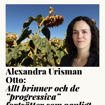
, aktivist och författare
Jonas Lundström
#23/2026
Intervjun
Jesper Lundby: ”Livet i sig
är ganska politiskt”
Jonas Lundström
Publicerad
24 July, 2026
Jesper Lundby
Publicerad
15 July, 2026
Uppdaterad
15 July, 2026
Alexandra Urisman
Otto:
Allt brinner och de
”progressiva”
fortsätter som vanligt