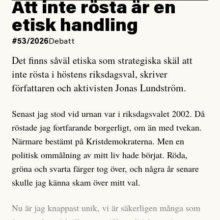
rörelsen. Eller så har en inga bevis, bara misstankar,
Att inte rösta är en
och då ska en efterforska diskret, just för att inte skapa
etisk handling
oro inom rörelsen.
#53/2026
Debatt
Artikeln undersöker inte, som ETC påstår, ”vad som
Det finns såväl etiska som strategiska skäl att
är sant, vad som är rykten”, utan den bidrar bara till
inte rösta i höstens riksdagsval, skriver
ännu mer ryktesspridning. Det finns inte ett enda bevis
författaren och aktivisten Jonas Lundström.
på eller ens ett övertygande argument för att den
misstänkta personen är en infiltratör. Det som läsaren
Senast jag stod vid urnan var i riksdagsvalet 2002. Då
får veta är att personen har ändrat sina politiska åsikter
röstade jag fortfarande borgerligt, om än med tvekan.
under åren, att den har raderat tidigare innehåll på sina
Närmare bestämt på Kristdemokraterna. Men en
sociala medier, att artikelns författare inte förstår sig
politisk ommålning av mitt liv hade börjat. Röda,
på personens ekonomi och att det tydligen finns
gröna och svarta färger tog över, och några år senare
anonyma röster inom rörelsen som säger saker som
skulle jag känna skam över mitt val.
”Om du frågar mig så är han en infiltratör”. Det kan
anses vara anledningar att titta närmare på personen,
Nu är jag knappast unik, vi är säkerligen många som