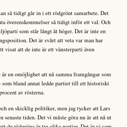
man så tidigt går in i ett rödgrönt samarbete. Det
uta överenskommelser så tidigt inför ett val. Och
ljöparti som står långt åt höger. Det är inte en
ngsposition. Det är svårt att veta var man har
 visat att de inte är ett vänsterparti även
te är en omöjlighet att nå samma framgångar som
om bland annat ledde partiet till ett historiskt
procent av rösterna.
ch en skicklig politiker, men jag tycker att Lars
n senaste tiden. Det vi måste göra nu är att nå ut
att de rödgröna är tre olika partier. Det är vi som