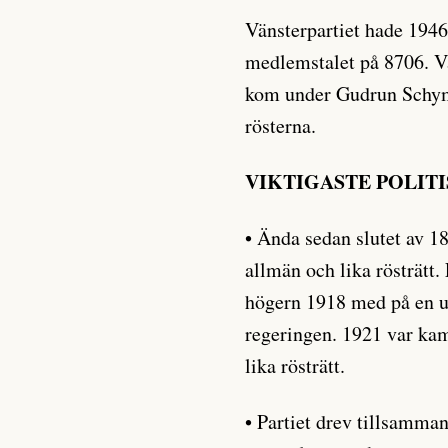
Vänsterpartiet hade 194
medlemstalet på 8706. Vä
kom under Gudrun Schyma
rösterna.
VIKTIGASTE POLIT
• Ända sedan slutet av 1
allmän och lika rösträtt
högern 1918 med på en u
regeringen. 1921 var ka
lika rösträtt.
• Partiet drev tillsamm