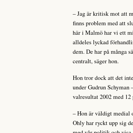
– Jag är kritisk mot att 
finns problem med att sl
här i Malmö har vi ett mi
alldeles lyckad förhandli
dem. De har på många sätt
centralt, säger hon.
Hon tror dock att det in
under Gudrun Schyman – s
valresultat 2002 med 12 
– Hon är väldigt medial o
Ohly har ryckt upp sig de
med vår politik och visa 