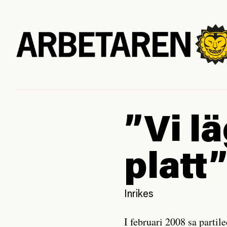
”Vi l
platt
Inrikes
I februari 2008 sa partil