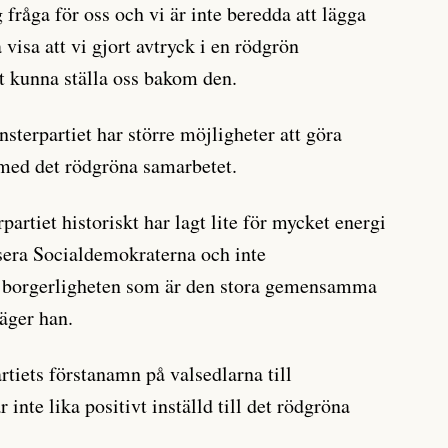
 fråga för oss och vi är inte beredda att lägga
 visa att vi gjort avtryck i en rödgrön
tt kunna ställa oss bakom den.
sterpartiet har större möjligheter att göra
h med det rödgröna samarbetet.
partiet historiskt har lagt lite för mycket energi
isera Socialdemokraterna och inte
ju borgerligheten som är den stora gemensamma
säger han.
iets förstanamn på valsedlarna till
nte lika positivt inställd till det rödgröna