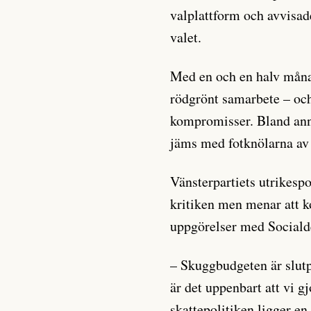
valplattform och avvisad
valet.
Med en och en halv månad
rödgrönt samarbete – och 
kompromisser. Bland an
jäms med fotknölarna av
Vänsterpartiets utrikespo
kritiken men menar att k
uppgörelser med Sociald
– Skuggbudgeten är slutp
är det uppenbart att vi 
skattepolitiken ligger en 