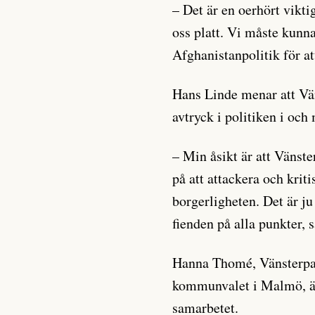
– Det är en oerhört viktig
oss platt. Vi måste kunna
Afghanistanpolitik för a
Hans Linde menar att Vän
avtryck i politiken i oc
– Min åsikt är att Vänster
på att attackera och krit
borgerligheten. Det är 
fienden på alla punkter, 
Hanna Thomé, Vänsterpart
kommunvalet i Malmö, är i
samarbetet.