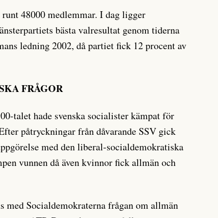
6 runt 48000 medlemmar. I dag ligger
nsterpartiets bästa valresultat genom tiderna
ns ledning 2002, då partiet fick 12 procent av
ISKA FRÅGOR
800-talet hade svenska socialister kämpat för
. Efter påtryckningar från dåvarande SSV gick
ppgörelse med den liberal-socialdemokratiska
mpen vunnen då även kvinnor fick allmän och
ans med Socialdemokraterna frågan om allmän