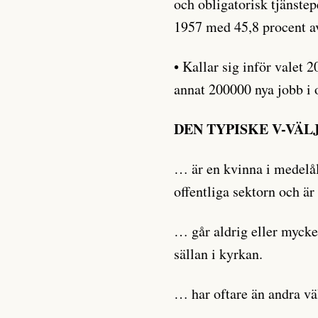
och obligatorisk tjänste
1957 med 45,8 procent av
• Kallar sig inför valet 
annat 200000 nya jobb i 
DEN TYPISKE V-VÄ
… är en kvinna i medelå
offentliga sektorn och 
… går aldrig eller mycke
sällan i kyrkan.
… har oftare än andra väl