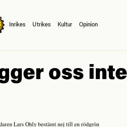
Inrikes
Utrikes
Kultur
Opinion
ägger oss int
”
edaren Lars Ohly bestämt nej till en rödgrön