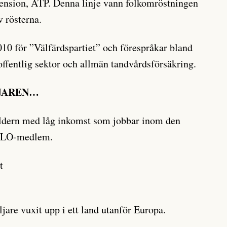
pension, ATP. Denna linje vann folkomröstningen
 rösterna.
2010 för ”Välfärdspartiet” och förespråkar bland
offentlig sektor och allmän tandvårdsförsäkring.
LJAREN…
ldern med låg inkomst som jobbar inom den
är LO-medlem.
t
jare vuxit upp i ett land utanför Europa.