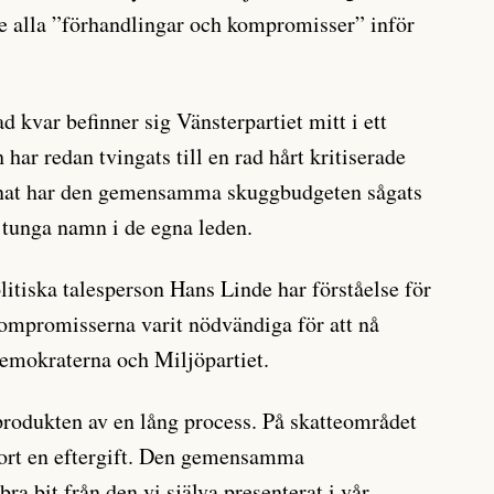
e alla ”förhandlingar och kompromisser” inför
 kvar befinner sig Vänsterpartiet mitt i ett
har redan tvingats till en rad hårt kritiserade
nat har den gemensamma skuggbudgeten sågats
 tunga namn i de egna leden.
litiska talesperson Hans Linde har förståelse för
ompromisserna varit nödvändiga för att nå
emokraterna och Miljöpartiet.
rodukten av en lång process. På skatteområdet
gjort en eftergift. Den gemensamma
bra bit från den vi själva presenterat i vår