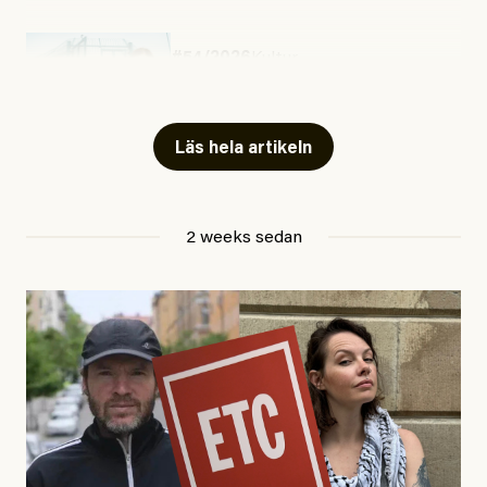
#54/2026
Kultur
Snart skrivs boken ”Barn i
fängelse”
Läs hela artikeln
Jesper Lundby
2 weeks sedan
Publicerad
29 July, 2026
Uppdaterad
29 July, 2026