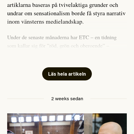
artiklarna baseras på tvivelaktiga grunder och
undrar om sensationalism borde få styra narrativ
inom vänsterns medielandskap.
Under de senaste månaderna har ETC – en tidning
som kallar sig för ”röd, grön och oberoende” –
publicerat två artiklar som vi gärna vill kommentera.
Artiklarna väcker flera frågor: Vem är det som ETC
skriver för? Vad betyder det att vara en ”röd, grön och
Läs hela artikeln
oberoende” tidning? Och vad är egentligen bra
journalistik?
2 weeks sedan
Den första artikeln publicerades den 10 mars 2026.
Titeln är
”Mystiska mannen förföljde ministern –
utpekas som israelisk infiltratör”
. Enligt ingressen
handlar artikeln om en person vars ”bakgrund skapar