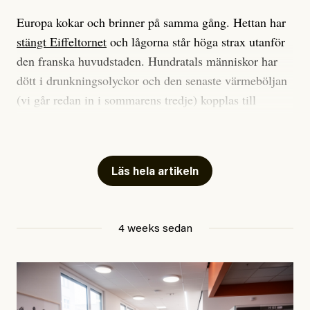
Europa kokar och brinner på samma gång. Hettan har
stängt Eiffeltornet
och lågorna står höga strax utanför
den franska huvudstaden. Hundratals människor har
dött i drunkningsolyckor och den senaste värmeböljan
(vi går redan in i sommarens tredje) kopplas till
tiotusentals för tidiga
dödsfall
.
Har du också panik i hettan? Känns det som en
mardröm? Bra, allt annat vore fullständigt orimligt.
Läs hela artikeln
Klimatforskaren Zeke Hausfather
skrev
på måndagen
att han brukar vara ganska återhållsam när han
4 weeks sedan
diskuterar klimatdata. Bara en enda gång – i
september 2023, när de globala temperaturerna för
månaden visade sig vara hela 0,5 °C varmare än någon
tidigare septembermånad – har han blivit chockad.