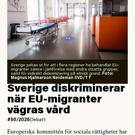
”Fram till i dag”, skriver han.
Årets El Niño kan bli den
starkaste som uppmätts
Zeke Hausfather är chockad igen efter att ha
Sverige pekas ut för att i flera regioner ha behandlat EU-
analyserat hur de olika klimatmodellerna bedömer
migranter sämre i jämförelse med andra utsatta grupper,
samt för indirekt diskriminering på etnisk grund.
Foto:
läget för hur den begynnande El Niño-händelsen ska
Magnus Hjalmarson Neideman SVD/TT
utveckla sig. El Niño är ett återkommande
Sverige diskriminerar
väderfenomen som uppstår när havsvattnet i delar av
när EU-migranter
Stilla havet blir ovanligt varmt. Det påverkar vädret
vägras vård
över stora delar av världen och under
våren
har
forskare allt oftare varnat för att den här El Niñon
#50/2026
Debatt
kommer att bli extrem.
Europeiska kommittén för sociala rättigheter har