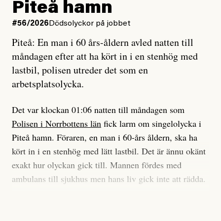
och lade min sista ungdom
Piteå hamn
på att laga en gammal bod.
Vad är bra journalistik?
#56/2026
Dödsolyckor på jobbet
Piteå: En man i 60 års-åldern avled natten till
Jag sökte ljuset och meningen,
Ett försök till korta svar som jag hoppas kan förtydliga
måndagen efter att ha kört in i en stenhög med
efter det som var rent, rätt och sant,
för Kuhn och Sassarinis-McGowan och andra hur jag
lastbil, polisen utreder det som en
och aldrig såg jag det klarare än
som chefredaktör ser på Dagens ETC:s uppdrag och
arbetsplatsolycka.
när jag ombord på bussen hjälpte en tant.
roll.
Det var klockan 01:06 natten till måndagen som
Vi skriver för våra läsare som vill bli informerade,
Polisen i Norrbottens län
fick larm om singelolycka i
#23/2026
Intervjun
överraskade, bekräftade, utmanade – och som kräver
Jesper Lundby: ”Livet i sig
Piteå hamn. Föraren, en man i 60-års åldern, ska ha
att vi granskar allt och alla.
är ganska politiskt”
kört in i en stenhög med lätt lastbil. Det är ännu okänt
exakt hur olyckan gick till. Mannen fördes med
Vi är som sagt en röd, grön och oberoende tidning.
ambulans till sjukhus men hans liv gick inte att rädda.
Det betyder en annan journalistik än vad du hittar i
exempelvis Dagens Nyheter. Det märks på ledarsidan
Jesper Lundby
– Vi utreder det som en arbetsplatsolycka och har
men också i nyhetsbevakningen. Det handlar om
Publicerad
5 August, 2026
samlat in kameraövervakning och hållit förhör på