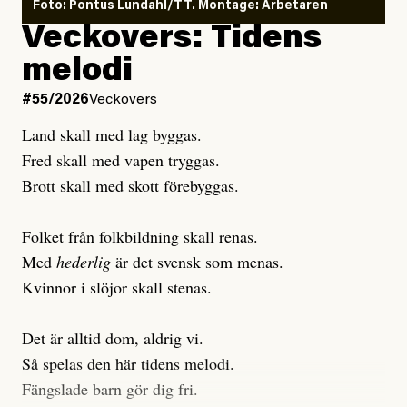
Foto: Pontus Lundahl/TT. Montage: Arbetaren
Debattartikel i Arbetaren
Veckovers: Tidens
Publicerad
3 August, 2026
Publicerad
6 August, 2026
melodi
Uppdaterad
3 August, 2026
Uppdaterad
7 August, 2026
#55/2026
Veckovers
Land skall med lag byggas.
Fred skall med vapen tryggas.
Brott skall med skott förebyggas.
Folket från folkbildning skall renas.
Med
hederlig
är det svensk som menas.
Kvinnor i slöjor skall stenas.
Det är alltid dom, aldrig vi.
Så spelas den här tidens melodi.
Fängslade barn gör dig fri.