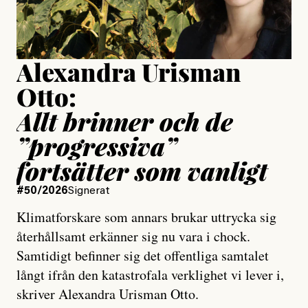
Publicerad
15 July, 2026
Uppdaterad
15 July, 2026
Alexandra Urisman
Otto:
Allt brinner och de
”progressiva”
fortsätter som vanligt
#50/2026
Signerat
Klimatforskare som annars brukar uttrycka sig
återhållsamt erkänner sig nu vara i chock.
Samtidigt befinner sig det offentliga samtalet
långt ifrån den katastrofala verklighet vi lever i,
skriver Alexandra Urisman Otto.