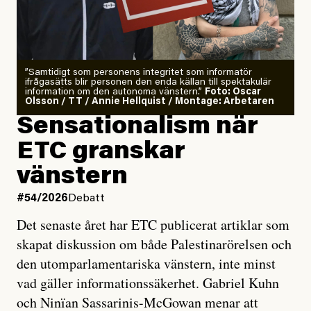
”Samtidigt som personens integritet som informatör
ifrågasätts blir personen den enda källan till spektakulär
information om den autonoma vänstern.”
Foto: Oscar
Olsson / TT / Annie Hellquist / Montage: Arbetaren
Sensationalism när
ETC granskar
vänstern
#54/2026
Debatt
Det senaste året har ETC publicerat artiklar som
skapat diskussion om både Palestinarörelsen och
den utomparlamentariska vänstern, inte minst
vad gäller informationssäkerhet. Gabriel Kuhn
och Ninïan Sassarinis-McGowan menar att