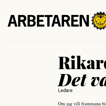
Rikar
Det va
Ledare
Om jag vill frammana bild