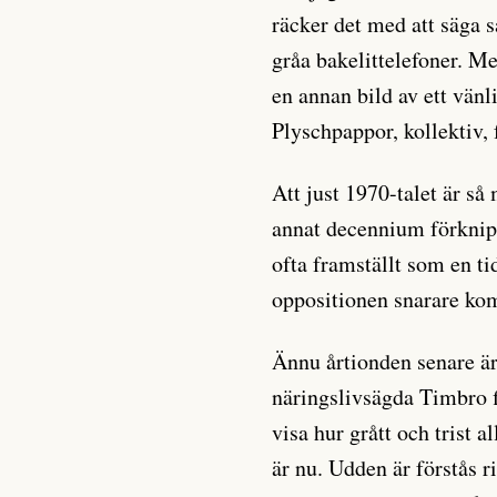
räcker det med att säga 
gråa bakelittelefoner. M
en annan bild av ett vän
Plyschpappor, kollektiv, 
Att just 1970-talet är så
annat decennium förknip
ofta framställt som en 
oppositionen snarare kom
Ännu årtionden senare är 
näringslivsägda Timbro f
visa hur grått och trist a
är nu. Udden är förstås r