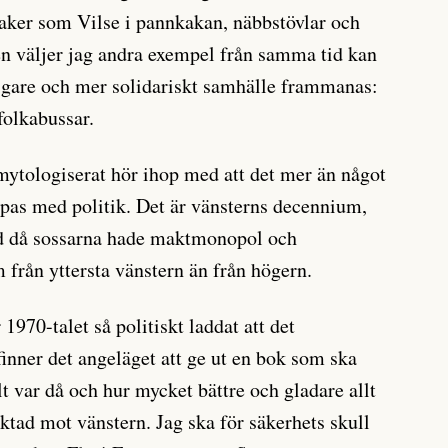
saker som Vilse i pannkakan, näbbstövlar och
en väljer jag andra exempel från samma tid kan
ligare och mer solidariskt samhälle frammanas:
folkabussar.
 mytologiserat hör ihop med att det mer än något
pas med politik. Det är vänsterns decennium,
tid då sossarna hade maktmonopol och
 från yttersta vänstern än från högern.
1970-talet så politiskt laddat att det
inner det angeläget att ge ut en bok som ska
llt var då och hur mycket bättre och gladare allt
iktad mot vänstern. Jag ska för säkerhets skull