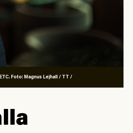
TC. Foto: Magnus Lejhall / TT /
lla