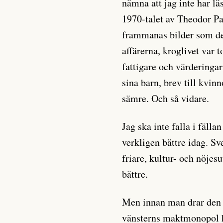
nämna att jag inte har lä
1970-talet av Theodor P
frammanas bilder som de
affärerna, kroglivet var t
fattigare och värderinga
sina barn, brev till kvin
sämre. Och så vidare.
Jag ska inte falla i fälla
verkligen bättre idag. S
friare, kultur- och nöjes
bättre.
Men innan man drar den u
vänsterns maktmonopol ha