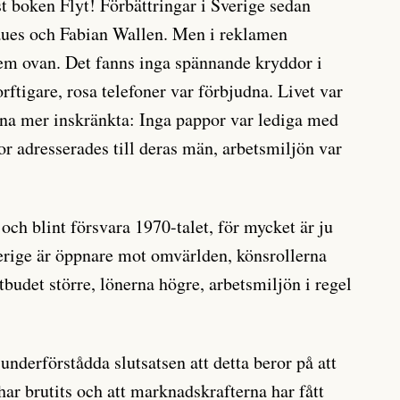
st boken Flyt! Förbättringar i Sverige sedan
aues och Fabian Wallen. Men i reklamen
m ovan. Det fanns inga spännande kryddor i
orftigare, rosa telefoner var förbjudna. Livet var
rna mer inskränkta: Inga pappor var lediga med
nor adresserades till deras män, arbetsmiljön var
n och blint försvara 1970-talet, för mycket är ju
verige är öppnare mot omvärlden, könsrollerna
utbudet större, lönerna högre, arbetsmiljön i regel
nderförstådda slutsatsen att detta beror på att
r brutits och att marknadskrafterna har fått