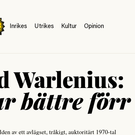
Inrikes
Utrikes
Kultur
Opinion
d Warlenius:
r bättre förr
en av ett avlägset, tråkigt, auktoritärt 1970-tal