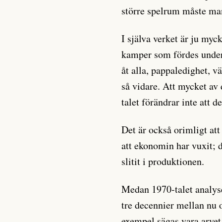
större spelrum måste man
I själva verket är ju myck
kamper som fördes under
åt alla, pappaledighet, v
så vidare. Att mycket av
talet förändrar inte att d
Det är också orimligt att
att ekonomin har vuxit; 
slitit i produktionen.
Medan 1970-talet analyse
tre decennier mellan nu 
exempel sägas vara arvet