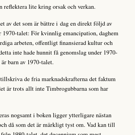
 reflektera lite kring orsak och verkan.
et av det som är bättre i dag en direkt följd av
 1970-talet: För kvinnlig emancipation, daghem
ärdiga arbeten, offentligt finansierad kultur och
 detta inte hade hunnit få genomslag under 1970-
e är barn av 1970-talet.
 tillskriva de fria marknadskrafterna det faktum
det är trots allt inte Timbrogubbarna som har
ras nogsamt i boken ligger ytterligare nästan
och då som det är märkligt tyst om. Vad kan till
 från 1980-talet, det decennium som mest