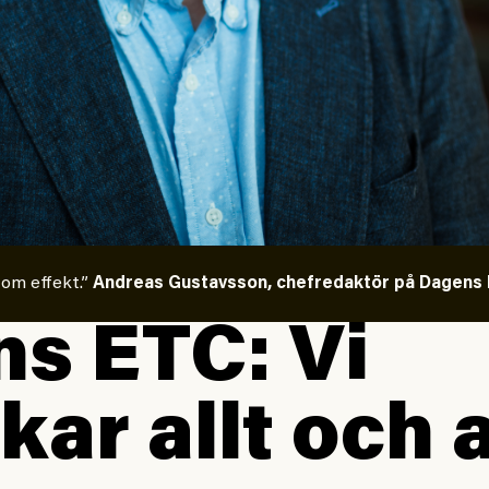
 om effekt.”
Andreas Gustavsson, chefredaktör på Dagens E
s ETC: Vi
kar allt och a