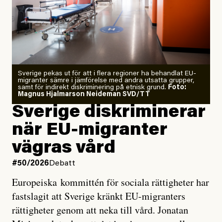
Årets El Niño kan bli den
starkaste som uppmätts
Zeke Hausfather är chockad igen efter att ha
Sverige pekas ut för att i flera regioner ha behandlat EU-
analyserat hur de olika klimatmodellerna bedömer
migranter sämre i jämförelse med andra utsatta grupper,
samt för indirekt diskriminering på etnisk grund.
Foto:
läget för hur den begynnande El Niño-händelsen ska
Magnus Hjalmarson Neideman SVD/TT
utveckla sig. El Niño är ett återkommande
Sverige diskriminerar
väderfenomen som uppstår när havsvattnet i delar av
när EU-migranter
Stilla havet blir ovanligt varmt. Det påverkar vädret
vägras vård
över stora delar av världen och under
våren
har
forskare allt oftare varnat för att den här El Niñon
#50/2026
Debatt
kommer att bli extrem.
Europeiska kommittén för sociala rättigheter har
fastslagit att Sverige kränkt EU-migranters
Det verkar vara en underdrift, menar nu Zeke
rättigheter genom att neka till vård. Jonatan
Hausfather.