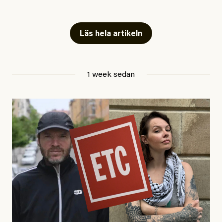
Snart skrivs boken ”Barn i
fängelse”
Läs hela artikeln
Jesper Lundby
1 week sedan
Publicerad
29 July, 2026
Uppdaterad
29 July, 2026