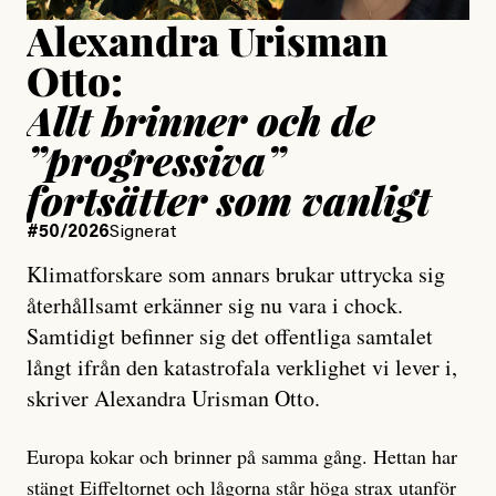
Alexandra Urisman
Otto:
Allt brinner och de
”progressiva”
fortsätter som vanligt
#50/2026
Signerat
Klimatforskare som annars brukar uttrycka sig
återhållsamt erkänner sig nu vara i chock.
Samtidigt befinner sig det offentliga samtalet
långt ifrån den katastrofala verklighet vi lever i,
skriver Alexandra Urisman Otto.
Europa kokar och brinner på samma gång. Hettan har
stängt Eiffeltornet
och lågorna står höga strax utanför