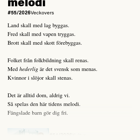
melodi
Uppdaterad
3 August, 2026
Uppdaterad
6 August, 2026
#55/2026
Veckovers
Land skall med lag byggas.
Fred skall med vapen tryggas.
Brott skall med skott förebyggas.
Folket från folkbildning skall renas.
Med
hederlig
är det svensk som menas.
Kvinnor i slöjor skall stenas.
Det är alltid dom, aldrig vi.
Så spelas den här tidens melodi.
Fängslade barn gör dig fri.
#54/2026
Kultur