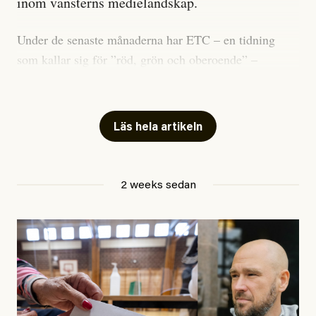
inom vänsterns medielandskap.
Under de senaste månaderna har ETC – en tidning
som kallar sig för ”röd, grön och oberoende” –
publicerat två artiklar som vi gärna vill kommentera.
Artiklarna väcker flera frågor: Vem är det som ETC
skriver för? Vad betyder det att vara en ”röd, grön och
Läs hela artikeln
oberoende” tidning? Och vad är egentligen bra
journalistik?
2 weeks sedan
Den första artikeln publicerades den 10 mars 2026.
Titeln är
”Mystiska mannen förföljde ministern –
utpekas som israelisk infiltratör”
. Enligt ingressen
handlar artikeln om en person vars ”bakgrund skapar
splittring och oro i rörelsen”. Problemet är att artikeln
skapar betydligt mer oro i palestinarörelsen – och den
oberoende vänstern – än den porträtterade personen