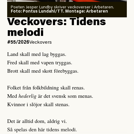
Poeten Jesper Lundby skriver veckoverser i Arbetaren.
Joel Kellgren
Foto: Pontus Lundahl/TT. Montage: Arbetaren
Debattartikel i Arbetaren
Veckovers: Tidens
Publicerad
3 August, 2026
Publicerad
6 August, 2026
melodi
Uppdaterad
3 August, 2026
Uppdaterad
6 August, 2026
#55/2026
Veckovers
Land skall med lag byggas.
Fred skall med vapen tryggas.
Brott skall med skott förebyggas.
Folket från folkbildning skall renas.
Med
hederlig
är det svensk som menas.
Kvinnor i slöjor skall stenas.
Det är alltid dom, aldrig vi.
Så spelas den här tidens melodi.