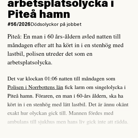
arbetsplatsolycka i
enligt uråldrig metod
tidning?
och lade min sista ungdom
Piteå hamn
på att laga en gammal bod.
Vad är bra journalistik?
#56/2026
Dödsolyckor på jobbet
Piteå: En man i 60 års-åldern avled natten till
Jag sökte ljuset och meningen,
Ett försök till korta svar som jag hoppas kan förtydliga
måndagen efter att ha kört in i en stenhög med
efter det som var rent, rätt och sant,
för Kuhn och Sassarinis-McGowan och andra hur jag
lastbil, polisen utreder det som en
och aldrig såg jag det klarare än
som chefredaktör ser på Dagens ETC:s uppdrag och
arbetsplatsolycka.
när jag ombord på bussen hjälpte en tant.
roll.
Det var klockan 01:06 natten till måndagen som
Vi skriver för våra läsare som vill bli informerade,
Polisen i Norrbottens län
fick larm om singelolycka i
#23/2026
Intervjun
överraskade, bekräftade, utmanade – och som kräver
Jesper Lundby: ”Livet i sig
Piteå hamn. Föraren, en man i 60-års åldern, ska ha
att vi granskar allt och alla.
är ganska politiskt”
kört in i en stenhög med lätt lastbil. Det är ännu okänt
exakt hur olyckan gick till. Mannen fördes med
Vi är som sagt en röd, grön och oberoende tidning.
ambulans till sjukhus men hans liv gick inte att rädda.
Det betyder en annan journalistik än vad du hittar i
exempelvis Dagens Nyheter. Det märks på ledarsidan
Jesper Lundby
– Vi utreder det som en arbetsplatsolycka och har