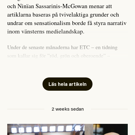
och Ninïan Sassarinis-McGowan menar att
artiklarna baseras på tvivelaktiga grunder och
undrar om sensationalism borde få styra narrativ
inom vänsterns medielandskap.
Under de senaste månaderna har ETC – en tidning
som kallar sig för ”röd, grön och oberoende” –
publicerat två artiklar som vi gärna vill kommentera.
Artiklarna väcker flera frågor: Vem är det som ETC
skriver för? Vad betyder det att vara en ”röd, grön och
Läs hela artikeln
oberoende” tidning? Och vad är egentligen bra
journalistik?
2 weeks sedan
Den första artikeln publicerades den 10 mars 2026.
Titeln är
”Mystiska mannen förföljde ministern –
utpekas som israelisk infiltratör”
. Enligt ingressen