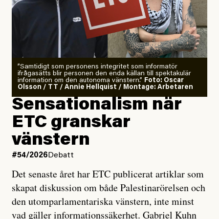
”Samtidigt som personens integritet som informatör
ifrågasätts blir personen den enda källan till spektakulär
information om den autonoma vänstern.”
Foto: Oscar
Olsson / TT / Annie Hellquist / Montage: Arbetaren
Sensationalism när
ETC granskar
vänstern
#54/2026
Debatt
Det senaste året har ETC publicerat artiklar som
skapat diskussion om både Palestinarörelsen och
den utomparlamentariska vänstern, inte minst
vad gäller informationssäkerhet. Gabriel Kuhn