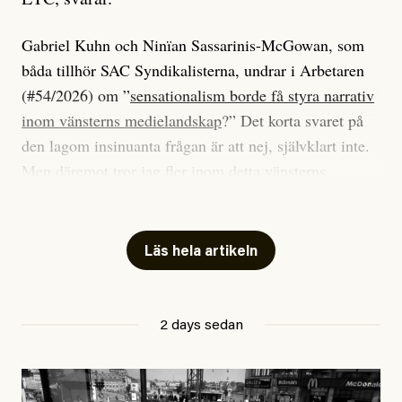
Gabriel Kuhn och Ninïan Sassarinis-McGowan, som
båda tillhör SAC Syndikalisterna, undrar i Arbetaren
(#54/2026) om ”
sensationalism borde få styra narrativ
inom vänsterns medielandskap
?” Det korta svaret på
den lagom insinuanta frågan är att nej, självklart inte.
Men däremot tror jag fler inom detta vänsterns
medielandskap skulle må bra av en sund populism, i
betydelsen att göra avslöjande och undersökande
journalistik som vänder sig till många snarare än att
Läs hela artikeln
jaga inbördes beundran. Det har i alla fall fungerat för
Dagens ETC.
2 days sedan
Det är två specifika artiklar som Kuhn och Sassarinis-
McGowan riktar sin kritik mot.