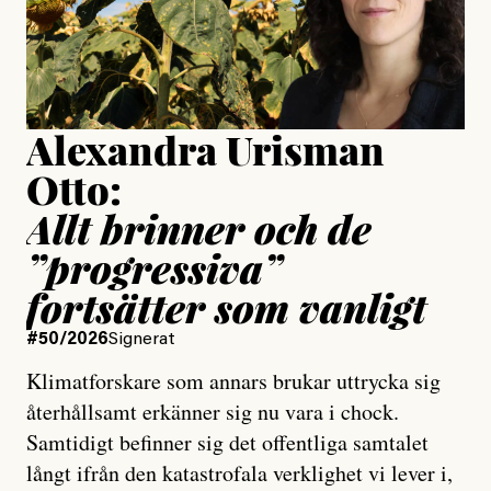
Jesper Lundby
Publicerad
15 July, 2026
Uppdaterad
15 July, 2026
Alexandra Urisman
Otto:
Allt brinner och de
”progressiva”
fortsätter som vanligt
#50/2026
Signerat
Klimatforskare som annars brukar uttrycka sig
återhållsamt erkänner sig nu vara i chock.
Samtidigt befinner sig det offentliga samtalet
långt ifrån den katastrofala verklighet vi lever i,