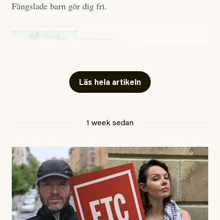
Fängslade barn gör dig fri.
#54/2026
Kultur
Snart skrivs boken ”Barn i
fängelse”
Läs hela artikeln
Jesper Lundby
1 week sedan
Publicerad
29 July, 2026
Uppdaterad
29 July, 2026