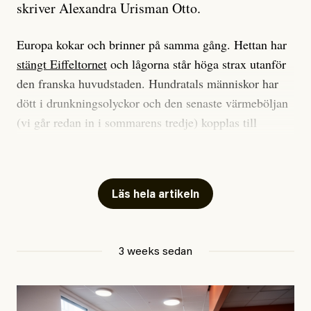
skriver Alexandra Urisman Otto.
Europa kokar och brinner på samma gång. Hettan har
stängt Eiffeltornet
och lågorna står höga strax utanför
den franska huvudstaden. Hundratals människor har
dött i drunkningsolyckor och den senaste värmeböljan
(vi går redan in i sommarens tredje) kopplas till
tiotusentals för tidiga
dödsfall
.
Har du också panik i hettan? Känns det som en
mardröm? Bra, allt annat vore fullständigt orimligt.
Läs hela artikeln
Klimatforskaren Zeke Hausfather
skrev
på måndagen
att han brukar vara ganska återhållsam när han
3 weeks sedan
diskuterar klimatdata. Bara en enda gång – i
september 2023, när de globala temperaturerna för