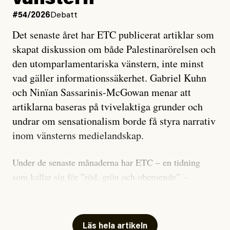
vänstern
#54/2026
Debatt
Det senaste året har ETC publicerat artiklar som
skapat diskussion om både Palestinarörelsen och
den utomparlamentariska vänstern, inte minst
vad gäller informationssäkerhet. Gabriel Kuhn
och Ninïan Sassarinis-McGowan menar att
artiklarna baseras på tvivelaktiga grunder och
undrar om sensationalism borde få styra narrativ
inom vänsterns medielandskap.
Under de senaste månaderna har ETC – en tidning
som kallar sig för ”röd, grön och oberoende” –
publicerat två artiklar som vi gärna vill kommentera.
Artiklarna väcker flera frågor: Vem är det som ETC
skriver för? Vad betyder det att vara en ”röd, grön och
Läs hela artikeln