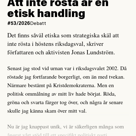
rörelsen. Eller så har en inga bevis, bara misstankar,
Att inte rösta är en
och då ska en efterforska diskret, just för att inte skapa
etisk handling
oro inom rörelsen.
#53/2026
Debatt
Artikeln undersöker inte, som ETC påstår, ”vad som
Det finns såväl etiska som strategiska skäl att
är sant, vad som är rykten”, utan den bidrar bara till
inte rösta i höstens riksdagsval, skriver
ännu mer ryktesspridning. Det finns inte ett enda bevis
författaren och aktivisten Jonas Lundström.
på eller ens ett övertygande argument för att den
misstänkta personen är en infiltratör. Det som läsaren
Senast jag stod vid urnan var i riksdagsvalet 2002. Då
får veta är att personen har ändrat sina politiska åsikter
röstade jag fortfarande borgerligt, om än med tvekan.
under åren, att den har raderat tidigare innehåll på sina
Närmare bestämt på Kristdemokraterna. Men en
sociala medier, att artikelns författare inte förstår sig
politisk ommålning av mitt liv hade börjat. Röda,
på personens ekonomi och att det tydligen finns
gröna och svarta färger tog över, och några år senare
anonyma röster inom rörelsen som säger saker som
skulle jag känna skam över mitt val.
”Om du frågar mig så är han en infiltratör”. Det kan
anses vara anledningar att titta närmare på personen,
Nu är jag knappast unik, vi är säkerligen många som
men ingenting av detta är tillräckligt för att hänga ut
ångrat vårt stöd till ett specifikt politiskt parti.