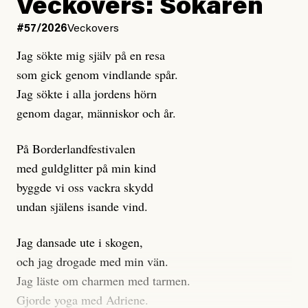
Kuhn och Sassarinis-McGowan hävdar att
Veckovers: Sökaren
Dagens ETC arbetar med ”opålitliga källor” för att
#57/2026
Veckovers
istället prioritera ”sensationalism och klickbete”. Nej,
Jag sökte mig själv på en resa
klickbete är inte intressant för Dagens ETC.
som gick genom vindlande spår.
Journalistiken är låst. En klatschig men korrekt rubrik
Jag sökte i alla jordens hörn
gör förhoppningsvis att en nyfiken beställer
genom dagar, människor och år.
prenumeration, men den avslutas sekunder senare om
inte journalistiken levererar substans. Självklart bygger
På Borderlandfestivalen
dessa granskningar på olika källor, alltifrån domar till
med guldglitter på min kind
en mängd intervjupersoner, inklusive generös
byggde vi oss vackra skydd
möjlighet att bemöta för såväl personen vars motiv att
undan själens isande vind.
engagera sig i Palestinarörelsen ifrågasätts som de
grupper där Säpo-resursen samlade in uppgifter.
Jag dansade ute i skogen,
Researchen är grundlig.
och jag drogade med min vän.
Jag läste om charmen med tarmen.
Möjligen är det egentligen inte journalistikens metod
Gjorde yoga med Adriene.