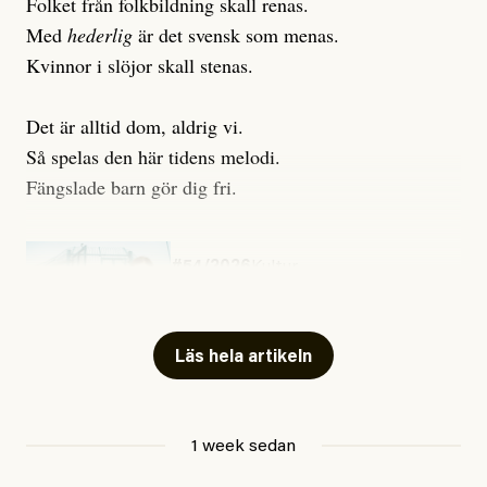
Folket från folkbildning skall renas.
Med
hederlig
är det svensk som menas.
Kvinnor i slöjor skall stenas.
Det är alltid dom, aldrig vi.
Så spelas den här tidens melodi.
Fängslade barn gör dig fri.
#54/2026
Kultur
Snart skrivs boken ”Barn i
fängelse”
Läs hela artikeln
Jesper Lundby
1 week sedan
Publicerad
29 July, 2026