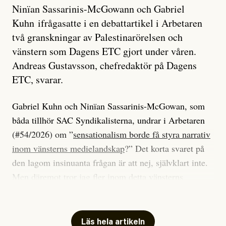
Ninïan Sassarinis-McGowann och Gabriel
Kuhn ifrågasatte i en debattartikel i Arbetaren
två granskningar av Palestinarörelsen och
vänstern som Dagens ETC gjort under våren.
Andreas Gustavsson, chefredaktör på Dagens
ETC, svarar.
Gabriel Kuhn och Ninïan Sassarinis-McGowan, som
båda tillhör SAC Syndikalisterna, undrar i Arbetaren
(#54/2026) om ”
sensationalism borde få styra narrativ
inom vänsterns medielandskap
?” Det korta svaret på
den lagom insinuanta frågan är att nej, självklart inte.
Men däremot tror jag fler inom detta vänsterns
medielandskap skulle må bra av en sund populism, i
betydelsen att göra avslöjande och undersökande
journalistik som vänder sig till många snarare än att
Läs hela artikeln