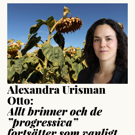
#23/2026
Intervjun
Jesper Lundby: ”Livet i sig
är ganska politiskt”
Jonas Lundström
Publicerad
24 July, 2026
Jesper Lundby
Publicerad
15 July, 2026
Uppdaterad
15 July, 2026
Alexandra Urisman
Otto:
Allt brinner och de
”progressiva”
fortsätter som vanligt