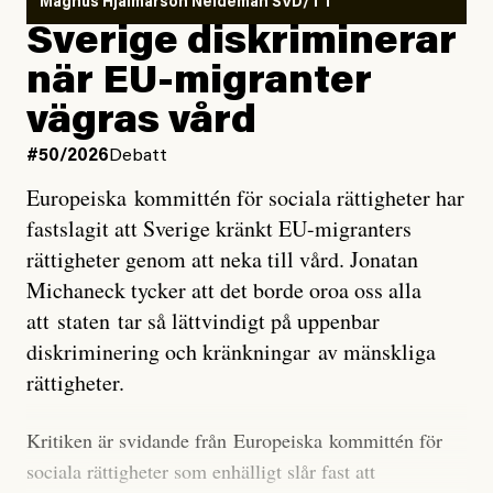
Magnus Hjalmarson Neideman SVD/TT
utveckla sig. El Niño är ett återkommande
Sverige diskriminerar
väderfenomen som uppstår när havsvattnet i delar av
när EU-migranter
Stilla havet blir ovanligt varmt. Det påverkar vädret
vägras vård
över stora delar av världen och under
våren
har
forskare allt oftare varnat för att den här El Niñon
#50/2026
Debatt
kommer att bli extrem.
Europeiska kommittén för sociala rättigheter har
fastslagit att Sverige kränkt EU-migranters
Det verkar vara en underdrift, menar nu Zeke
rättigheter genom att neka till vård. Jonatan
Hausfather.
Michaneck tycker att det borde oroa oss alla
att staten tar så lättvindigt på uppenbar
”Det ser ut som att årets El Niño inte bara med stor
diskriminering och kränkningar av mänskliga
sannolikhet kommer att bli den starkaste sedan
rättigheter.
tillförlitliga mätningar inleddes – den kan till och med
bli den starkaste med en verkligt häpnadsväckande
Kritiken är svidande från Europeiska kommittén för
marginal”, skriver han.
sociala rättigheter som enhälligt slår fast att