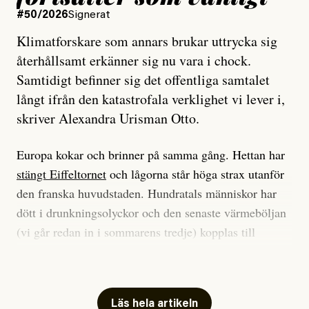
#50/2026
Signerat
Klimatforskare som annars brukar uttrycka sig
återhållsamt erkänner sig nu vara i chock.
Samtidigt befinner sig det offentliga samtalet
långt ifrån den katastrofala verklighet vi lever i,
skriver Alexandra Urisman Otto.
Europa kokar och brinner på samma gång. Hettan har
stängt Eiffeltornet
och lågorna står höga strax utanför
den franska huvudstaden. Hundratals människor har
dött i drunkningsolyckor och den senaste värmeböljan
(vi går redan in i sommarens tredje) kopplas till
tiotusentals för tidiga
dödsfall
.
Har du också panik i hettan? Känns det som en
mardröm? Bra, allt annat vore fullständigt orimligt.
Läs hela artikeln