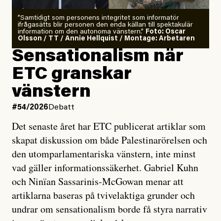
”Samtidigt som personens integritet som informatör
ifrågasätts blir personen den enda källan till spektakulär
information om den autonoma vänstern.”
Foto: Oscar
Olsson / TT / Annie Hellquist / Montage: Arbetaren
Sensationalism när
ETC granskar
vänstern
#54/2026
Debatt
Det senaste året har ETC publicerat artiklar som
skapat diskussion om både Palestinarörelsen och
den utomparlamentariska vänstern, inte minst
vad gäller informationssäkerhet. Gabriel Kuhn
och Ninïan Sassarinis-McGowan menar att
artiklarna baseras på tvivelaktiga grunder och
undrar om sensationalism borde få styra narrativ