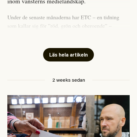
inom vänsterns medielandskap.
Under de senaste månaderna har ETC – en tidning
som kallar sig för ”röd, grön och oberoende” –
publicerat två artiklar som vi gärna vill kommentera.
Artiklarna väcker flera frågor: Vem är det som ETC
skriver för? Vad betyder det att vara en ”röd, grön och
Läs hela artikeln
oberoende” tidning? Och vad är egentligen bra
journalistik?
2 weeks sedan
Den första artikeln publicerades den 10 mars 2026.
Titeln är
”Mystiska mannen förföljde ministern –
utpekas som israelisk infiltratör”
. Enligt ingressen
handlar artikeln om en person vars ”bakgrund skapar
splittring och oro i rörelsen”. Problemet är att artikeln
skapar betydligt mer oro i palestinarörelsen – och den
oberoende vänstern – än den porträtterade personen