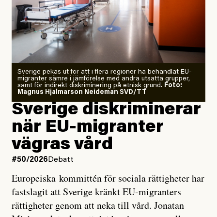
Årets El Niño kan bli den
starkaste som uppmätts
Zeke Hausfather är chockad igen efter att ha
Sverige pekas ut för att i flera regioner ha behandlat EU-
analyserat hur de olika klimatmodellerna bedömer
migranter sämre i jämförelse med andra utsatta grupper,
samt för indirekt diskriminering på etnisk grund.
Foto:
läget för hur den begynnande El Niño-händelsen ska
Magnus Hjalmarson Neideman SVD/TT
utveckla sig. El Niño är ett återkommande
Sverige diskriminerar
väderfenomen som uppstår när havsvattnet i delar av
när EU-migranter
Stilla havet blir ovanligt varmt. Det påverkar vädret
vägras vård
över stora delar av världen och under
våren
har
forskare allt oftare varnat för att den här El Niñon
#50/2026
Debatt
kommer att bli extrem.
Europeiska kommittén för sociala rättigheter har
fastslagit att Sverige kränkt EU-migranters
Det verkar vara en underdrift, menar nu Zeke
rättigheter genom att neka till vård. Jonatan
Hausfather.