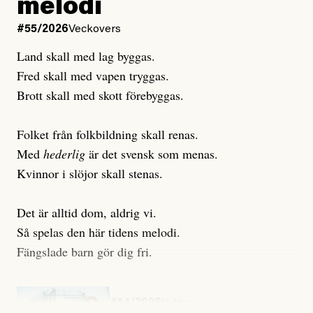
melodi
Uppdaterad
3 August, 2026
Uppdaterad
6 August, 2026
#55/2026
Veckovers
Land skall med lag byggas.
Fred skall med vapen tryggas.
Brott skall med skott förebyggas.
Folket från folkbildning skall renas.
Med
hederlig
är det svensk som menas.
Kvinnor i slöjor skall stenas.
Det är alltid dom, aldrig vi.
Så spelas den här tidens melodi.
Fängslade barn gör dig fri.
#54/2026
Kultur