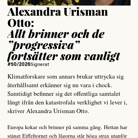
Alexandra Urisman
Otto:
Allt brinner och de
”progressiva”
fortsätter som vanligt
#50/2026
Signerat
Klimatforskare som annars brukar uttrycka sig
återhållsamt erkänner sig nu vara i chock.
Samtidigt befinner sig det offentliga samtalet
långt ifrån den katastrofala verklighet vi lever i,
skriver Alexandra Urisman Otto.
Europa kokar och brinner på samma gång. Hettan har
stängt Eiffeltornet
och lågorna står höga strax utanför