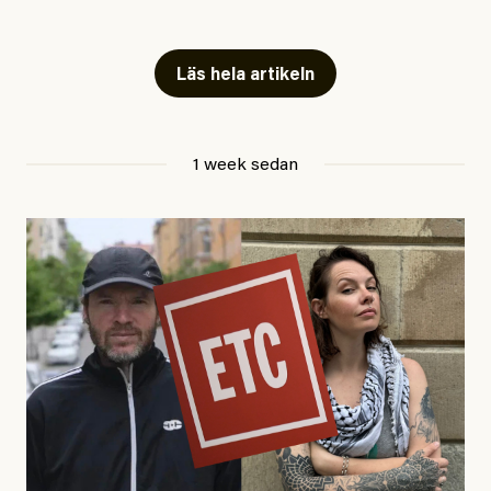
Snart skrivs boken ”Barn i
fängelse”
Läs hela artikeln
Jesper Lundby
1 week sedan
Publicerad
29 July, 2026
Uppdaterad
29 July, 2026