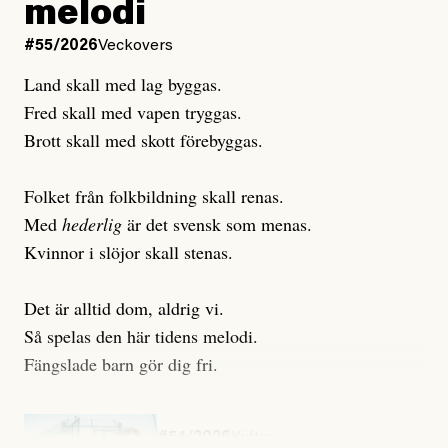
melodi
Uppdaterad
3 August, 2026
Uppdaterad
6 August, 2026
#55/2026
Veckovers
Land skall med lag byggas.
Fred skall med vapen tryggas.
Brott skall med skott förebyggas.
Folket från folkbildning skall renas.
Med
hederlig
är det svensk som menas.
Kvinnor i slöjor skall stenas.
Det är alltid dom, aldrig vi.
Så spelas den här tidens melodi.
Fängslade barn gör dig fri.
#54/2026
Kultur