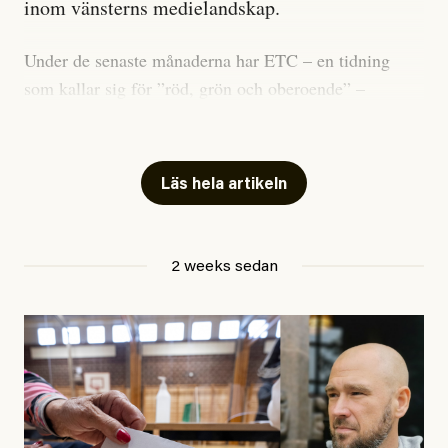
inom vänsterns medielandskap.
Under de senaste månaderna har ETC – en tidning
som kallar sig för ”röd, grön och oberoende” –
publicerat två artiklar som vi gärna vill kommentera.
Artiklarna väcker flera frågor: Vem är det som ETC
skriver för? Vad betyder det att vara en ”röd, grön och
Läs hela artikeln
oberoende” tidning? Och vad är egentligen bra
journalistik?
2 weeks sedan
Den första artikeln publicerades den 10 mars 2026.
Titeln är
”Mystiska mannen förföljde ministern –
utpekas som israelisk infiltratör”
. Enligt ingressen
handlar artikeln om en person vars ”bakgrund skapar
splittring och oro i rörelsen”. Problemet är att artikeln
skapar betydligt mer oro i palestinarörelsen – och den