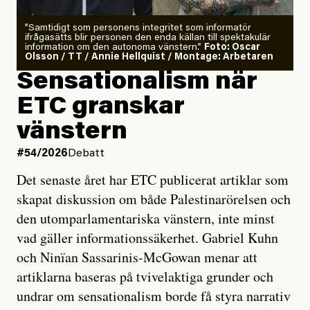
”Samtidigt som personens integritet som informatör
ifrågasätts blir personen den enda källan till spektakulär
information om den autonoma vänstern.”
Foto: Oscar
Olsson / TT / Annie Hellquist / Montage: Arbetaren
Sensationalism när
ETC granskar
vänstern
#54/2026
Debatt
Det senaste året har ETC publicerat artiklar som
skapat diskussion om både Palestinarörelsen och
den utomparlamentariska vänstern, inte minst
vad gäller informationssäkerhet. Gabriel Kuhn
och Ninïan Sassarinis-McGowan menar att
artiklarna baseras på tvivelaktiga grunder och
undrar om sensationalism borde få styra narrativ