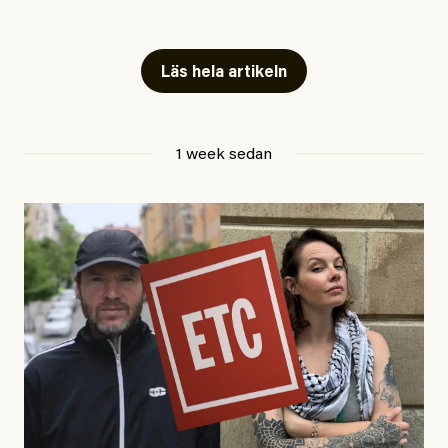
Snart skrivs boken ”Barn i
fängelse”
Läs hela artikeln
Jesper Lundby
1 week sedan
Publicerad
29 July, 2026
Uppdaterad
29 July, 2026