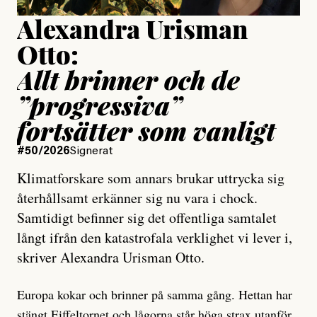
Alexandra Urisman
Otto:
Allt brinner och de
”progressiva”
fortsätter som vanligt
#50/2026
Signerat
Klimatforskare som annars brukar uttrycka sig
återhållsamt erkänner sig nu vara i chock.
Samtidigt befinner sig det offentliga samtalet
långt ifrån den katastrofala verklighet vi lever i,
skriver Alexandra Urisman Otto.
Europa kokar och brinner på samma gång. Hettan har
stängt Eiffeltornet
och lågorna står höga strax utanför