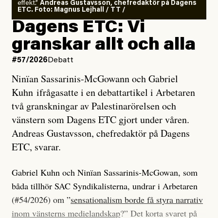
effekt.”
Andreas Gustavsson, chefredaktör på Dagens
ETC. Foto: Magnus Lejhall / TT /
Dagens ETC: Vi
granskar allt och alla
#57/2026
Debatt
Ninïan Sassarinis-McGowann och Gabriel
Kuhn ifrågasatte i en debattartikel i Arbetaren
två granskningar av Palestinarörelsen och
vänstern som Dagens ETC gjort under våren.
Andreas Gustavsson, chefredaktör på Dagens
ETC, svarar.
Gabriel Kuhn och Ninïan Sassarinis-McGowan, som
båda tillhör SAC Syndikalisterna, undrar i Arbetaren
(#54/2026) om ”
sensationalism borde få styra narrativ
inom vänsterns medielandskap
?” Det korta svaret på