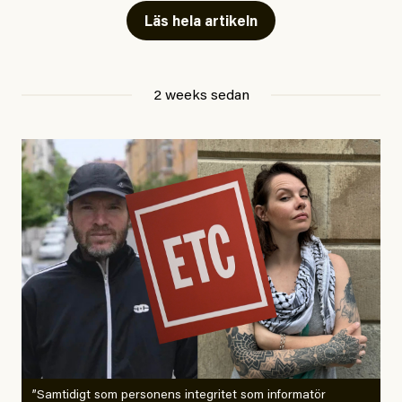
Läs hela artikeln
Jesper Lundby
2 weeks sedan
Publicerad
29 July, 2026
Uppdaterad
29 July, 2026
”Samtidigt som personens integritet som informatör