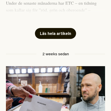
Under de senaste månaderna har ETC – en tidning
som kallar sig för ”röd, grön och oberoende” –
publicerat två artiklar som vi gärna vill kommentera.
Artiklarna väcker flera frågor: Vem är det som ETC
skriver för? Vad betyder det att vara en ”röd, grön och
Läs hela artikeln
oberoende” tidning? Och vad är egentligen bra
journalistik?
2 weeks sedan
Den första artikeln publicerades den 10 mars 2026.
Titeln är
”Mystiska mannen förföljde ministern –
utpekas som israelisk infiltratör”
. Enligt ingressen
handlar artikeln om en person vars ”bakgrund skapar
splittring och oro i rörelsen”. Problemet är att artikeln
skapar betydligt mer oro i palestinarörelsen – och den
oberoende vänstern – än den porträtterade personen
eller dess bakgrund.