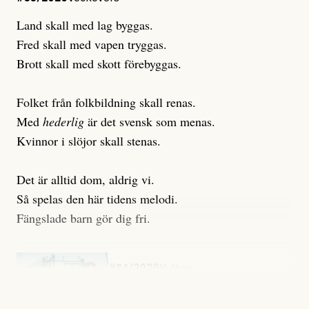
Land skall med lag byggas.
Fred skall med vapen tryggas.
Brott skall med skott förebyggas.
Folket från folkbildning skall renas.
Med
hederlig
är det svensk som menas.
Kvinnor i slöjor skall stenas.
Det är alltid dom, aldrig vi.
Så spelas den här tidens melodi.
Fängslade barn gör dig fri.
#54/2026
Kultur
Snart skrivs boken ”Barn i
fängelse”