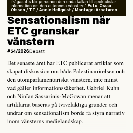
ifrågasätts blir personen den enda källan till spektakulär
information om den autonoma vänstern.”
Foto: Oscar
Olsson / TT / Annie Hellquist / Montage: Arbetaren
Sensationalism när
ETC granskar
vänstern
#54/2026
Debatt
Det senaste året har ETC publicerat artiklar som
skapat diskussion om både Palestinarörelsen och
den utomparlamentariska vänstern, inte minst
vad gäller informationssäkerhet. Gabriel Kuhn
och Ninïan Sassarinis-McGowan menar att
artiklarna baseras på tvivelaktiga grunder och
undrar om sensationalism borde få styra narrativ
inom vänsterns medielandskap.