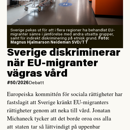
Årets El Niño kan bli den
starkaste som uppmätts
Zeke Hausfather är chockad igen efter att ha
Sverige pekas ut för att i flera regioner ha behandlat EU-
analyserat hur de olika klimatmodellerna bedömer
migranter sämre i jämförelse med andra utsatta grupper,
samt för indirekt diskriminering på etnisk grund.
Foto:
läget för hur den begynnande El Niño-händelsen ska
Magnus Hjalmarson Neideman SVD/TT
utveckla sig. El Niño är ett återkommande
Sverige diskriminerar
väderfenomen som uppstår när havsvattnet i delar av
när EU-migranter
Stilla havet blir ovanligt varmt. Det påverkar vädret
vägras vård
över stora delar av världen och under
våren
har
forskare allt oftare varnat för att den här El Niñon
#50/2026
Debatt
kommer att bli extrem.
Europeiska kommittén för sociala rättigheter har
fastslagit att Sverige kränkt EU-migranters
Det verkar vara en underdrift, menar nu Zeke
rättigheter genom att neka till vård. Jonatan
Hausfather.
Michaneck tycker att det borde oroa oss alla
att staten tar så lättvindigt på uppenbar
”Det ser ut som att årets El Niño inte bara med stor