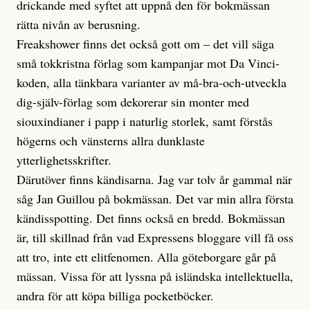
drickande med syftet att uppnå den för bokmässan
rätta nivån av berusning.
Freakshower finns det också gott om – det vill säga
små tokkristna förlag som kampanjar mot Da Vinci-
koden, alla tänkbara varianter av må-bra-och-utveckla
dig-själv-förlag som dekorerar sin monter med
siouxindianer i papp i naturlig storlek, samt förstås
högerns och vänsterns allra dunklaste
ytterlighetsskrifter.
Därutöver finns kändisarna. Jag var tolv år gammal när
såg Jan Guillou på bokmässan. Det var min allra första
kändisspotting. Det finns också en bredd. Bokmässan
är, till skillnad från vad Expressens bloggare vill få oss
att tro, inte ett elitfenomen. Alla göteborgare går på
mässan. Vissa för att lyssna på isländska intellektuella,
andra för att köpa billiga pocketböcker.