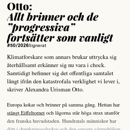
Otto:
Allt brinner och de
”progressiva”
fortsätter som vanligt
#50/2026
Signerat
Klimatforskare som annars brukar uttrycka sig
återhållsamt erkänner sig nu vara i chock.
Samtidigt befinner sig det offentliga samtalet
långt ifrån den katastrofala verklighet vi lever i,
skriver Alexandra Urisman Otto.
Europa kokar och brinner på samma gång. Hettan har
stängt Eiffeltornet
och lågorna står höga strax utanför
den franska huvudstaden. Hundratals människor har
dött i drunkningsolyckor och den senaste värmeböljan