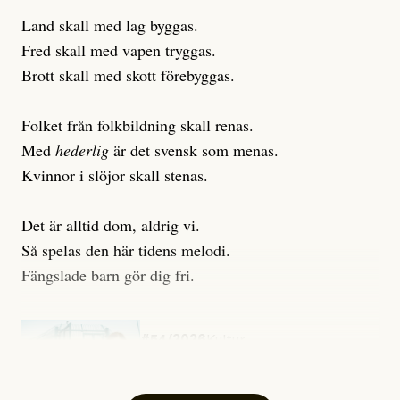
Land skall med lag byggas.
Fred skall med vapen tryggas.
Brott skall med skott förebyggas.
Folket från folkbildning skall renas.
Med
hederlig
är det svensk som menas.
Kvinnor i slöjor skall stenas.
Det är alltid dom, aldrig vi.
Så spelas den här tidens melodi.
Fängslade barn gör dig fri.
#54/2026
Kultur
Snart skrivs boken ”Barn i
fängelse”