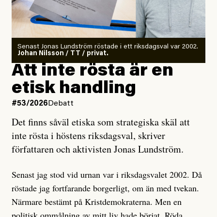
Det finns en väldigt enkel regel inom alla politiska
rörelser när det gäller misstänkta infiltratörer:
Antingen har en bevis på att de är infiltratörer, och då
Senast Jonas Lundström röstade i ett riksdagsval var 2002.
ska en gå ut med det så fort det bara går för att skydda
Johan Nilsson / TT / privat.
rörelsen. Eller så har en inga bevis, bara misstankar,
Att inte rösta är en
och då ska en efterforska diskret, just för att inte skapa
etisk handling
oro inom rörelsen.
#53/2026
Debatt
Artikeln undersöker inte, som ETC påstår, ”vad som
Det finns såväl etiska som strategiska skäl att
är sant, vad som är rykten”, utan den bidrar bara till
inte rösta i höstens riksdagsval, skriver
ännu mer ryktesspridning. Det finns inte ett enda bevis
författaren och aktivisten Jonas Lundström.
på eller ens ett övertygande argument för att den
misstänkta personen är en infiltratör. Det som läsaren
Senast jag stod vid urnan var i riksdagsvalet 2002. Då
får veta är att personen har ändrat sina politiska åsikter
röstade jag fortfarande borgerligt, om än med tvekan.
under åren, att den har raderat tidigare innehåll på sina
Närmare bestämt på Kristdemokraterna. Men en
sociala medier, att artikelns författare inte förstår sig
politisk ommålning av mitt liv hade börjat. Röda,