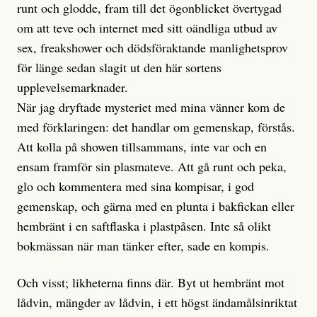
runt och glodde, fram till det ögonblicket övertygad
om att teve och internet med sitt oändliga utbud av
sex, freakshower och dödsföraktande manlighetsprov
för länge sedan slagit ut den här sortens
upplevelsemarknader.
När jag dryftade mysteriet med mina vänner kom de
med förklaringen: det handlar om gemenskap, förstås.
Att kolla på showen tillsammans, inte var och en
ensam framför sin plasmateve. Att gå runt och peka,
glo och kommentera med sina kompisar, i god
gemenskap, och gärna med en plunta i bakfickan eller
hembränt i en saftflaska i plastpåsen. Inte så olikt
bokmässan när man tänker efter, sade en kompis.
Och visst; likheterna finns där. Byt ut hembränt mot
lådvin, mängder av lådvin, i ett högst ändamålsinriktat