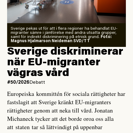
Årets El Niño kan bli den
starkaste som uppmätts
Zeke Hausfather är chockad igen efter att ha
Sverige pekas ut för att i flera regioner ha behandlat EU-
analyserat hur de olika klimatmodellerna bedömer
migranter sämre i jämförelse med andra utsatta grupper,
samt för indirekt diskriminering på etnisk grund.
Foto:
läget för hur den begynnande El Niño-händelsen ska
Magnus Hjalmarson Neideman SVD/TT
utveckla sig. El Niño är ett återkommande
Sverige diskriminerar
väderfenomen som uppstår när havsvattnet i delar av
när EU-migranter
Stilla havet blir ovanligt varmt. Det påverkar vädret
vägras vård
över stora delar av världen och under
våren
har
forskare allt oftare varnat för att den här El Niñon
#50/2026
Debatt
kommer att bli extrem.
Europeiska kommittén för sociala rättigheter har
fastslagit att Sverige kränkt EU-migranters
Det verkar vara en underdrift, menar nu Zeke
rättigheter genom att neka till vård. Jonatan
Hausfather.
Michaneck tycker att det borde oroa oss alla
att staten tar så lättvindigt på uppenbar
”Det ser ut som att årets El Niño inte bara med stor