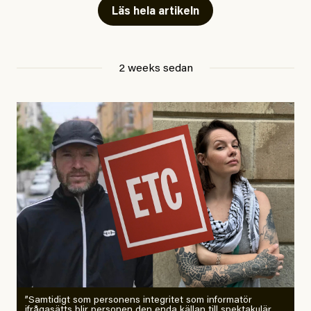
Läs hela artikeln
Jesper Lundby
2 weeks sedan
Publicerad
29 July, 2026
Uppdaterad
29 July, 2026
”Samtidigt som personens integritet som informatör
ifrågasätts blir personen den enda källan till spektakulär