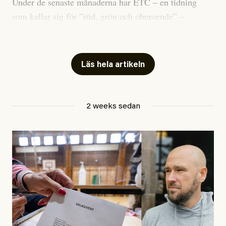
Under de senaste månaderna har ETC – en tidning
som kallar sig för ”röd, grön och oberoende” –
publicerat två artiklar som vi gärna vill kommentera.
Artiklarna väcker flera frågor: Vem är det som ETC
skriver för? Vad betyder det att vara en ”röd, grön och
Läs hela artikeln
oberoende” tidning? Och vad är egentligen bra
journalistik?
2 weeks sedan
Den första artikeln publicerades den 10 mars 2026.
Titeln är
”Mystiska mannen förföljde ministern –
utpekas som israelisk infiltratör”
. Enligt ingressen
handlar artikeln om en person vars ”bakgrund skapar
splittring och oro i rörelsen”. Problemet är att artikeln
skapar betydligt mer oro i palestinarörelsen – och den
oberoende vänstern – än den porträtterade personen
eller dess bakgrund.