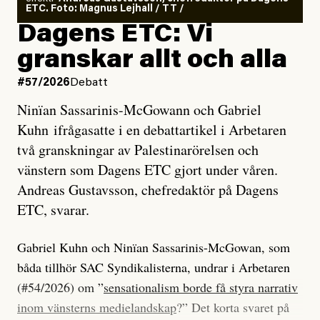
ETC. Foto: Magnus Lejhall / TT /
Dagens ETC: Vi
granskar allt och alla
#57/2026
Debatt
Ninïan Sassarinis-McGowann och Gabriel
Kuhn ifrågasatte i en debattartikel i Arbetaren
två granskningar av Palestinarörelsen och
vänstern som Dagens ETC gjort under våren.
Andreas Gustavsson, chefredaktör på Dagens
ETC, svarar.
Gabriel Kuhn och Ninïan Sassarinis-McGowan, som
båda tillhör SAC Syndikalisterna, undrar i Arbetaren
(#54/2026) om ”
sensationalism borde få styra narrativ
inom vänsterns medielandskap
?” Det korta svaret på