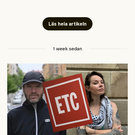
Snart skrivs boken ”Barn i
fängelse”
Läs hela artikeln
Jesper Lundby
1 week sedan
Publicerad
29 July, 2026
Uppdaterad
29 July, 2026