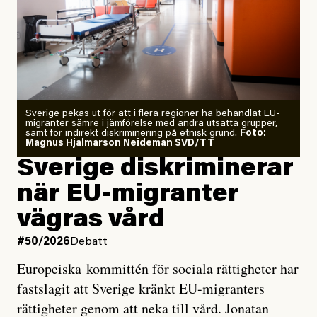
Årets El Niño kan bli den
starkaste som uppmätts
Zeke Hausfather är chockad igen efter att ha
Sverige pekas ut för att i flera regioner ha behandlat EU-
analyserat hur de olika klimatmodellerna bedömer
migranter sämre i jämförelse med andra utsatta grupper,
samt för indirekt diskriminering på etnisk grund.
Foto:
läget för hur den begynnande El Niño-händelsen ska
Magnus Hjalmarson Neideman SVD/TT
utveckla sig. El Niño är ett återkommande
Sverige diskriminerar
väderfenomen som uppstår när havsvattnet i delar av
när EU-migranter
Stilla havet blir ovanligt varmt. Det påverkar vädret
vägras vård
över stora delar av världen och under
våren
har
forskare allt oftare varnat för att den här El Niñon
#50/2026
Debatt
kommer att bli extrem.
Europeiska kommittén för sociala rättigheter har
fastslagit att Sverige kränkt EU-migranters
Det verkar vara en underdrift, menar nu Zeke
rättigheter genom att neka till vård. Jonatan
Hausfather.