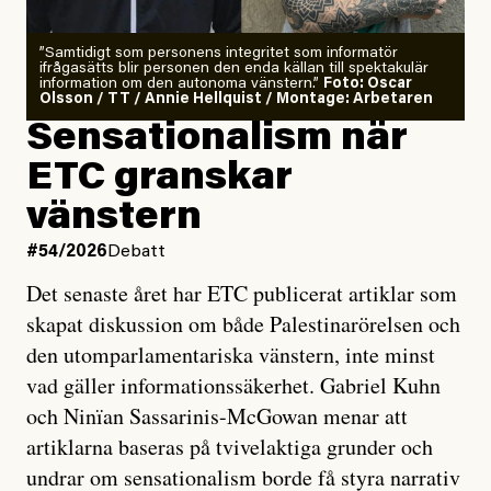
”Samtidigt som personens integritet som informatör
ifrågasätts blir personen den enda källan till spektakulär
information om den autonoma vänstern.”
Foto: Oscar
Olsson / TT / Annie Hellquist / Montage: Arbetaren
Sensationalism när
ETC granskar
vänstern
#54/2026
Debatt
Det senaste året har ETC publicerat artiklar som
skapat diskussion om både Palestinarörelsen och
den utomparlamentariska vänstern, inte minst
vad gäller informationssäkerhet. Gabriel Kuhn
och Ninïan Sassarinis-McGowan menar att
artiklarna baseras på tvivelaktiga grunder och
undrar om sensationalism borde få styra narrativ