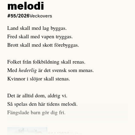
melodi
Uppdaterad
3 August, 2026
Uppdaterad
6 August, 2026
#55/2026
Veckovers
Land skall med lag byggas.
Fred skall med vapen tryggas.
Brott skall med skott förebyggas.
Folket från folkbildning skall renas.
Med
hederlig
är det svensk som menas.
Kvinnor i slöjor skall stenas.
Det är alltid dom, aldrig vi.
Så spelas den här tidens melodi.
Fängslade barn gör dig fri.
#54/2026
Kultur