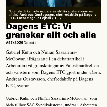
”Journalistik kan inte modereras utifrån spekulationer om
effekt.”
Andreas Gustavsson, chefredaktör på Dagens
ETC. Foto: Magnus Lejhall / TT /
Dagens ETC: Vi
granskar allt och alla
#57/2026
Debatt
Gabriel Kuhn och Ninïan Sassarinis-
McGowan ifrågasatte i en debattartikel i
Arbetaren två granskningar av Palestinarörelsen
och vänstern som Dagens ETC gjort under våren.
Andreas Gustavsson, chefredaktör på Dagens
ETC, svarar.
Gabriel Kuhn och Ninïan Sassarinis-McGowan, som
båda tillhör SAC Syndikalisterna, undrar i Arbetaren