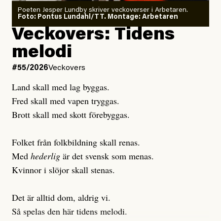
Poeten Jesper Lundby skriver veckoverser i Arbetaren.
Joel Kellgren
Foto: Pontus Lundahl/TT. Montage: Arbetaren
Debattartikel i Arbetaren
Veckovers: Tidens
Publicerad
3 August, 2026
Publicerad
6 August, 2026
melodi
Uppdaterad
3 August, 2026
Uppdaterad
7 August, 2026
#55/2026
Veckovers
Land skall med lag byggas.
Fred skall med vapen tryggas.
Brott skall med skott förebyggas.
Folket från folkbildning skall renas.
Med
hederlig
är det svensk som menas.
Kvinnor i slöjor skall stenas.
Det är alltid dom, aldrig vi.
Så spelas den här tidens melodi.