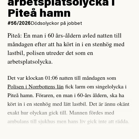
arbetsplatsolycka i
enligt uråldrig metod
tidning?
och lade min sista ungdom
Piteå hamn
på att laga en gammal bod.
Vad är bra journalistik?
#56/2026
Dödsolyckor på jobbet
Piteå: En man i 60 års-åldern avled natten till
Jag sökte ljuset och meningen,
Ett försök till korta svar som jag hoppas kan förtydliga
måndagen efter att ha kört in i en stenhög med
efter det som var rent, rätt och sant,
för Kuhn och Sassarinis-McGowan och andra hur jag
lastbil, polisen utreder det som en
och aldrig såg jag det klarare än
som chefredaktör ser på Dagens ETC:s uppdrag och
arbetsplatsolycka.
när jag ombord på bussen hjälpte en tant.
roll.
Det var klockan 01:06 natten till måndagen som
Vi skriver för våra läsare som vill bli informerade,
Polisen i Norrbottens län
fick larm om singelolycka i
#23/2026
Intervjun
överraskade, bekräftade, utmanade – och som kräver
Jesper Lundby: ”Livet i sig
Piteå hamn. Föraren, en man i 60-års åldern, ska ha
att vi granskar allt och alla.
är ganska politiskt”
kört in i en stenhög med lätt lastbil. Det är ännu okänt
exakt hur olyckan gick till. Mannen fördes med
Vi är som sagt en röd, grön och oberoende tidning.
ambulans till sjukhus men hans liv gick inte att rädda.
Det betyder en annan journalistik än vad du hittar i
exempelvis Dagens Nyheter. Det märks på ledarsidan
Jesper Lundby
– Vi utreder det som en arbetsplatsolycka och har