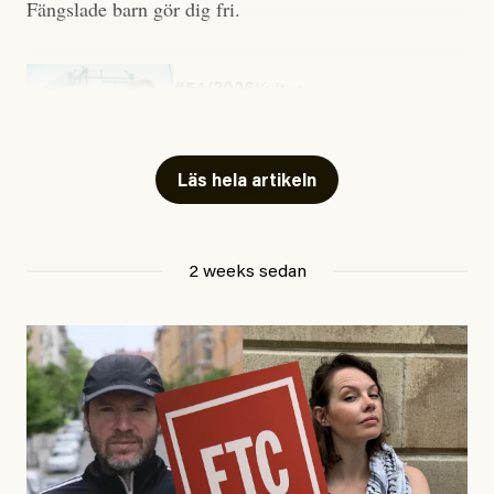
Fängslade barn gör dig fri.
#54/2026
Kultur
Snart skrivs boken ”Barn i
fängelse”
Läs hela artikeln
Jesper Lundby
2 weeks sedan
Publicerad
29 July, 2026
Uppdaterad
29 July, 2026