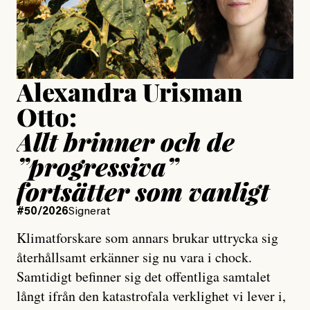
Jesper Lundby
Publicerad
15 July, 2026
Uppdaterad
15 July, 2026
Alexandra Urisman
Otto:
Allt brinner och de
”progressiva”
fortsätter som vanligt
#50/2026
Signerat
Klimatforskare som annars brukar uttrycka sig
återhållsamt erkänner sig nu vara i chock.
Samtidigt befinner sig det offentliga samtalet
långt ifrån den katastrofala verklighet vi lever i,