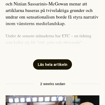
och Ninïan Sassarinis-McGowan menar att
artiklarna baseras på tvivelaktiga grunder och
undrar om sensationalism borde få styra narrativ
inom vänsterns medielandskap.
Under de senaste månaderna har ETC – en tidning
som kallar sig för ”röd, grön och oberoende” –
publicerat två artiklar som vi gärna vill kommentera.
Artiklarna väcker flera frågor: Vem är det som ETC
skriver för? Vad betyder det att vara en ”röd, grön och
Läs hela artikeln
oberoende” tidning? Och vad är egentligen bra
journalistik?
2 weeks sedan
Den första artikeln publicerades den 10 mars 2026.
Titeln är
”Mystiska mannen förföljde ministern –
utpekas som israelisk infiltratör”
. Enligt ingressen