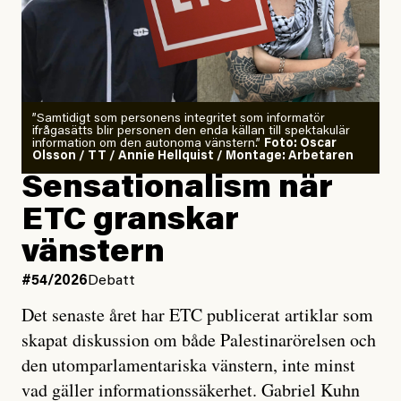
”Samtidigt som personens integritet som informatör
ifrågasätts blir personen den enda källan till spektakulär
information om den autonoma vänstern.”
Foto: Oscar
Olsson / TT / Annie Hellquist / Montage: Arbetaren
Sensationalism när
ETC granskar
vänstern
#54/2026
Debatt
Det senaste året har ETC publicerat artiklar som
skapat diskussion om både Palestinarörelsen och
den utomparlamentariska vänstern, inte minst
vad gäller informationssäkerhet. Gabriel Kuhn