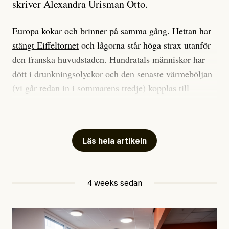
skriver Alexandra Urisman Otto.
Europa kokar och brinner på samma gång. Hettan har
stängt Eiffeltornet
och lågorna står höga strax utanför
den franska huvudstaden. Hundratals människor har
dött i drunkningsolyckor och den senaste värmeböljan
(vi går redan in i sommarens tredje) kopplas till
tiotusentals för tidiga
dödsfall
.
Har du också panik i hettan? Känns det som en
mardröm? Bra, allt annat vore fullständigt orimligt.
Läs hela artikeln
Klimatforskaren Zeke Hausfather
skrev
på måndagen
att han brukar vara ganska återhållsam när han
4 weeks sedan
diskuterar klimatdata. Bara en enda gång – i
september 2023, när de globala temperaturerna för
månaden visade sig vara hela 0,5 °C varmare än någon