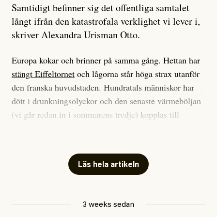
Samtidigt befinner sig det offentliga samtalet
långt ifrån den katastrofala verklighet vi lever i,
skriver Alexandra Urisman Otto.
Europa kokar och brinner på samma gång. Hettan har
stängt Eiffeltornet
och lågorna står höga strax utanför
den franska huvudstaden. Hundratals människor har
dött i drunkningsolyckor och den senaste värmeböljan
(vi går redan in i sommarens tredje) kopplas till
tiotusentals för tidiga
dödsfall
.
Har du också panik i hettan? Känns det som en
mardröm? Bra, allt annat vore fullständigt orimligt.
Läs hela artikeln
Klimatforskaren Zeke Hausfather
skrev
på måndagen
att han brukar vara ganska återhållsam när han
3 weeks sedan