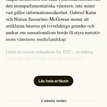
den utomparlamentariska vänstern, inte minst
vad gäller informationssäkerhet. Gabriel Kuhn
och Ninïan Sassarinis-McGowan menar att
artiklarna baseras på tvivelaktiga grunder och
undrar om sensationalism borde få styra narrativ
inom vänsterns medielandskap.
Under de senaste månaderna har ETC – en tidning
som kallar sig för ”röd, grön och oberoende” –
publicerat två artiklar som vi gärna vill kommentera.
Artiklarna väcker flera frågor: Vem är det som ETC
skriver för? Vad betyder det att vara en ”röd, grön och
Läs hela artikeln
oberoende” tidning? Och vad är egentligen bra
journalistik?
2 weeks sedan
Den första artikeln publicerades den 10 mars 2026.