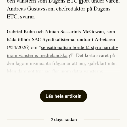
och vänstern som Dagens ETC gjort under våren.
Andreas Gustavsson, chefredaktör på Dagens
ETC, svarar.
Gabriel Kuhn och Ninïan Sassarinis-McGowan, som
båda tillhör SAC Syndikalisterna, undrar i Arbetaren
(#54/2026) om ”
sensationalism borde få styra narrativ
inom vänsterns medielandskap
?” Det korta svaret på
den lagom insinuanta frågan är att nej, självklart inte.
Men däremot tror jag fler inom detta vänsterns
medielandskap skulle må bra av en sund populism, i
betydelsen att göra avslöjande och undersökande
journalistik som vänder sig till många snarare än att
Läs hela artikeln
jaga inbördes beundran. Det har i alla fall fungerat för
Dagens ETC.
2 days sedan
Det är två specifika artiklar som Kuhn och Sassarinis-