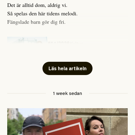
Det är alltid dom, aldrig vi.
Så spelas den här tidens melodi.
Fängslade barn gör dig fri.
#54/2026
Kultur
Snart skrivs boken ”Barn i
fängelse”
Läs hela artikeln
Jesper Lundby
1 week sedan
Publicerad
29 July, 2026
Uppdaterad
29 July, 2026