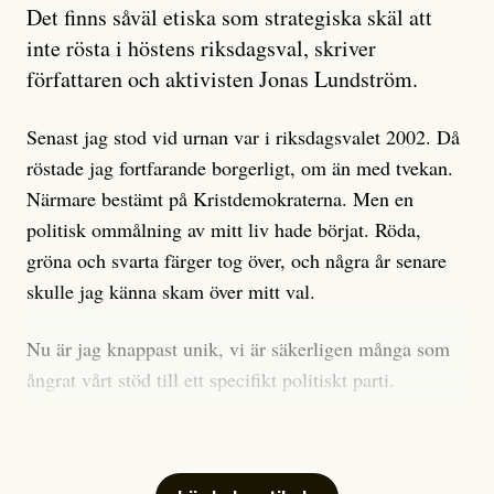
Artikeln undersöker inte, som ETC påstår, ”vad som
Det finns såväl etiska som strategiska skäl att
är sant, vad som är rykten”, utan den bidrar bara till
inte rösta i höstens riksdagsval, skriver
ännu mer ryktesspridning. Det finns inte ett enda bevis
författaren och aktivisten Jonas Lundström.
på eller ens ett övertygande argument för att den
misstänkta personen är en infiltratör. Det som läsaren
Senast jag stod vid urnan var i riksdagsvalet 2002. Då
får veta är att personen har ändrat sina politiska åsikter
röstade jag fortfarande borgerligt, om än med tvekan.
under åren, att den har raderat tidigare innehåll på sina
Närmare bestämt på Kristdemokraterna. Men en
sociala medier, att artikelns författare inte förstår sig
politisk ommålning av mitt liv hade börjat. Röda,
på personens ekonomi och att det tydligen finns
gröna och svarta färger tog över, och några år senare
anonyma röster inom rörelsen som säger saker som
skulle jag känna skam över mitt val.
”Om du frågar mig så är han en infiltratör”. Det kan
anses vara anledningar att titta närmare på personen,
Nu är jag knappast unik, vi är säkerligen många som
men ingenting av detta är tillräckligt för att hänga ut
ångrat vårt stöd till ett specifikt politiskt parti.
den. Personen nämns visserligen inte vid namn i
Avsevärt färre är de som fått kalla fötter inför
artikeln men är lätt att identifiera för alla som är aktiva
röstningen som sådan.
inom palestinarörelsen.