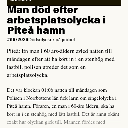
Vem är det som Dagens ETC skriver för?
Arbetaren
Man död efter
Jag lärde mig renovera
Vad betyder det att vara en röd, grön och oberoende
arbetsplatsolycka i
enligt uråldrig metod
tidning?
och lade min sista ungdom
Piteå hamn
på att laga en gammal bod.
Vad är bra journalistik?
#56/2026
Dödsolyckor på jobbet
Piteå: En man i 60 års-åldern avled natten till
Jag sökte ljuset och meningen,
Ett försök till korta svar som jag hoppas kan förtydliga
måndagen efter att ha kört in i en stenhög med
efter det som var rent, rätt och sant,
för Kuhn och Sassarinis-McGowan och andra hur jag
lastbil, polisen utreder det som en
och aldrig såg jag det klarare än
som chefredaktör ser på Dagens ETC:s uppdrag och
arbetsplatsolycka.
när jag ombord på bussen hjälpte en tant.
roll.
Det var klockan 01:06 natten till måndagen som
Vi skriver för våra läsare som vill bli informerade,
Polisen i Norrbottens län
fick larm om singelolycka i
#23/2026
Intervjun
överraskade, bekräftade, utmanade – och som kräver
Jesper Lundby: ”Livet i sig
Piteå hamn. Föraren, en man i 60-års åldern, ska ha
att vi granskar allt och alla.
är ganska politiskt”
kört in i en stenhög med lätt lastbil. Det är ännu okänt
exakt hur olyckan gick till. Mannen fördes med
Vi är som sagt en röd, grön och oberoende tidning.