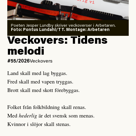
granskar vänstern
Poeten Jesper Lundby skriver veckoverser i Arbetaren.
Joel Kellgren
Foto: Pontus Lundahl/TT. Montage: Arbetaren
Debattartikel i Arbetaren
Veckovers: Tidens
Publicerad
3 August, 2026
Publicerad
6 August, 2026
melodi
Uppdaterad
3 August, 2026
Uppdaterad
6 August, 2026
#55/2026
Veckovers
Land skall med lag byggas.
Fred skall med vapen tryggas.
Brott skall med skott förebyggas.
Folket från folkbildning skall renas.
Med
hederlig
är det svensk som menas.
Kvinnor i slöjor skall stenas.