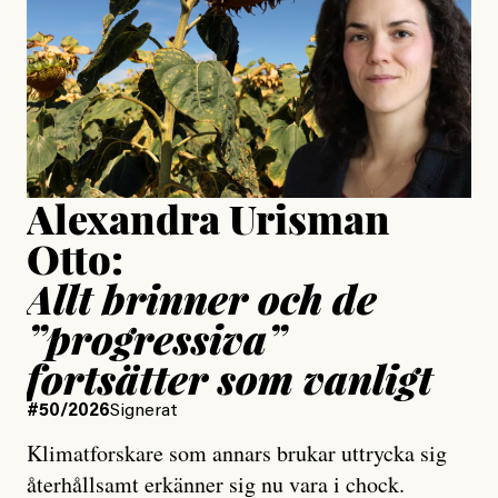
Publicerad
24 July, 2026
Jesper Lundby
Publicerad
15 July, 2026
Uppdaterad
15 July, 2026
Alexandra Urisman
Otto:
Allt brinner och de
”progressiva”
fortsätter som vanligt
#50/2026
Signerat
Klimatforskare som annars brukar uttrycka sig
återhållsamt erkänner sig nu vara i chock.