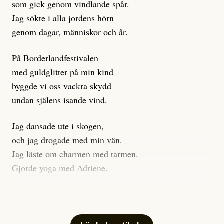
som gick genom vindlande spår.
Journalistiken är låst. En klatschig men korrekt rubrik
Jag sökte i alla jordens hörn
gör förhoppningsvis att en nyfiken beställer
genom dagar, människor och år.
prenumeration, men den avslutas sekunder senare om
inte journalistiken levererar substans. Självklart bygger
På Borderlandfestivalen
dessa granskningar på olika källor, alltifrån domar till
med guldglitter på min kind
en mängd intervjupersoner, inklusive generös
byggde vi oss vackra skydd
möjlighet att bemöta för såväl personen vars motiv att
undan själens isande vind.
engagera sig i Palestinarörelsen ifrågasätts som de
grupper där Säpo-resursen samlade in uppgifter.
Jag dansade ute i skogen,
Researchen är grundlig.
och jag drogade med min vän.
Jag läste om charmen med tarmen.
Möjligen är det egentligen inte journalistikens metod
Gjorde yoga med Adriene.
som stör?
Jag gick till psykologen
Kuhn och Sassarinis-McGowan återkommer till att
för en ADHD-utredning.
artiklarna ”inte är bra för” och ”skapar betydligt mer