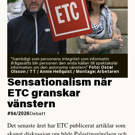
”Samtidigt som personens integritet som informatör
ifrågasätts blir personen den enda källan till spektakulär
information om den autonoma vänstern.”
Foto: Oscar
Olsson / TT / Annie Hellquist / Montage: Arbetaren
Sensationalism när
ETC granskar
vänstern
#54/2026
Debatt
Det senaste året har ETC publicerat artiklar som
skapat diskussion om både Palestinarörelsen och