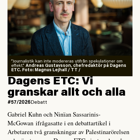
”Journalistik kan inte modereras utifrån spekulationer om
effekt.”
Andreas Gustavsson, chefredaktör på Dagens
ETC. Foto: Magnus Lejhall / TT /
Dagens ETC: Vi
granskar allt och alla
#57/2026
Debatt
Gabriel Kuhn och Ninïan Sassarinis-
McGowan ifrågasatte i en debattartikel i
Arbetaren två granskningar av Palestinarörelsen