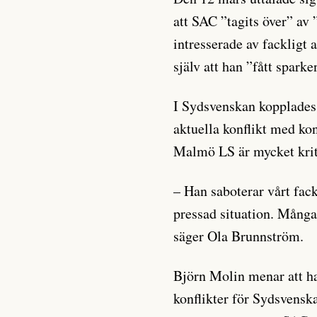
att SAC ”tagits över” av
intresserade av fackligt
själv att han ”fått spark
I Sydsvenskan kopplade
aktuella konflikt med ko
Malmö LS är mycket kriti
– Han saboterar vårt fack
pressad situation. Mång
säger Ola Brunnström.
Björn Molin menar att ha
konflikter för Sydsvensk