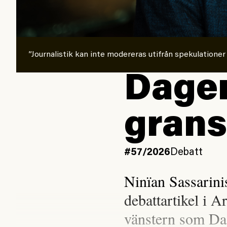
”Journalistik kan inte modereras utifrån spekulationer
Dagen
grans
#57/2026
Debatt
Ninïan Sassarin
debattartikel i A
vänstern som Da