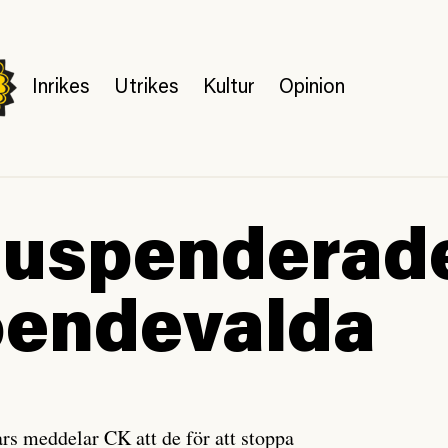
Inrikes
Utrikes
Kultur
Opinion
uspenderade
oendevalda
ars meddelar CK att de för att stoppa