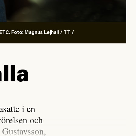
TC. Foto: Magnus Lejhall / TT /
lla
satte i en
rörelsen och
 Gustavsson,