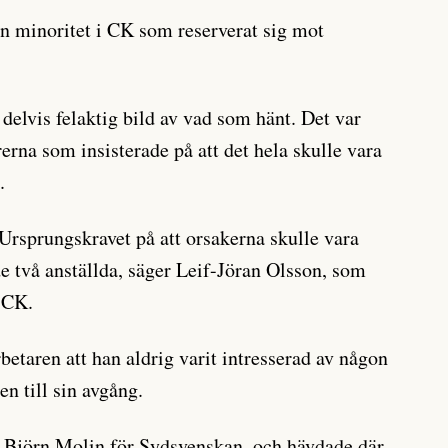
en minoritet i CK som reserverat sig mot
n delvis felaktig bild av vad som hänt. Det var
erna som insisterade på att det hela skulle vara
.
 Ursprungskravet på att orsakerna skulle vara
de två anställda, säger Leif-Jöran Olsson, som
i CK.
betaren att han aldrig varit intresserad av någon
n till sin avgång.
g Björn Molin för Sydsvenskan, och hävdade där