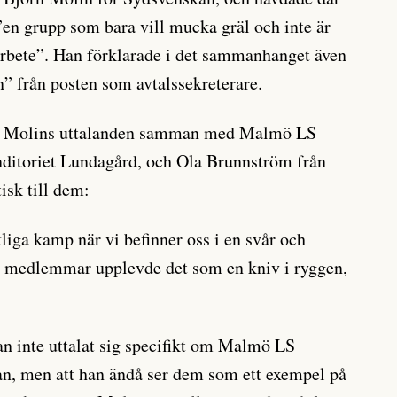
 ”en grupp som bara vill mucka gräl och inte är
 arbete”. Han förklarade i det sammanhanget även
en” från posten som avtalssekreterare.
s Molins uttalanden samman med Malmö LS
nditoriet Lundagård, och Ola Brunnström från
sk till dem:
liga kamp när vi befinner oss i en svår och
a medlemmar upplevde det som en kniv i ryggen,
n inte uttalat sig specifikt om Malmö LS
an, men att han ändå ser dem som ett exempel på