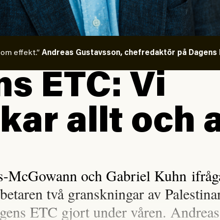
 om effekt.”
Andreas Gustavsson, chefredaktör på Dagens E
s ETC: Vi
kar allt och a
is-McGowann och Gabriel Kuhn ifråga
rbetaren två granskningar av Palestina
gens ETC gjort under våren. Andreas