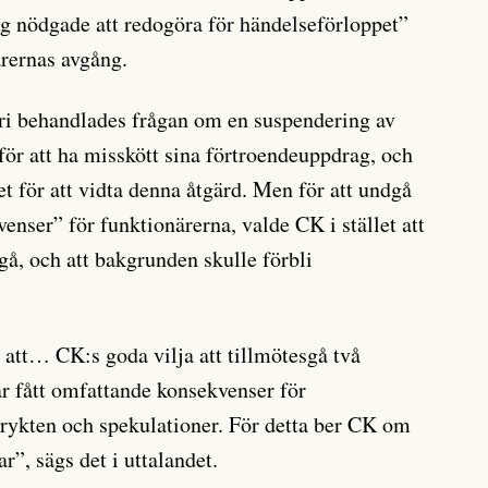
ig nödgade att redogöra för händelseförloppet”
rernas avgång.
ri behandlades frågan om en suspendering av
r att ha misskött sina förtroendeuppdrag, och
et för att vidta denna åtgärd. Men för att undgå
enser” för funktionärerna, valde CK i stället att
gå, och att bakgrunden skulle förbli
 att… CK:s goda vilja att tillmötesgå två
ar fått omfattande konsekvenser för
 rykten och spekulationer. För detta ber CK om
r”, sägs det i uttalandet.