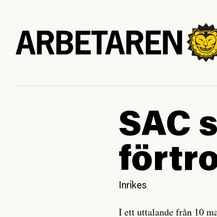
SAC s
förtr
Inrikes
I ett uttalande från 10 m