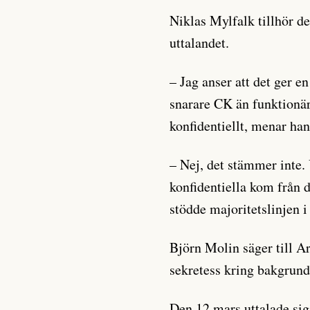
Niklas Mylfalk tillhör d
uttalandet.
– Jag anser att det ger e
snarare CK än funktionär
konfidentiellt, menar han
– Nej, det stämmer inte.
konfidentiella kom från 
stödde majoritetslinjen 
Björn Molin säger till Ar
sekretess kring bakgrunde
Den 12 mars uttalade si