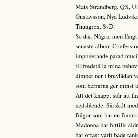
Mats Strandberg, QX, Ul
Gustavsson, Nya Ludvika
Thungren, SvD.
Se där. Några, men långt
senaste album Confessio
imponerande parad musik
tillfredställa mina beho
dimper ner i brevlådan ve
som herrarna ger minst tr
Att det knappt står att f
nedslående. Särskilt med
frågor som har en framtr
Madonna har hittills ald
har oftast varit både tan