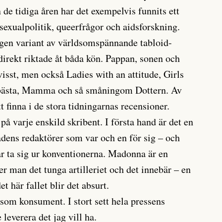
n de tidiga åren har det exempelvis funnits ett
exualpolitik, queerfrågor och aidsforskning.
gen variant av världsomspännande tabloid-
direkt riktade åt båda kön. Pappan, sonen och
visst, men också Ladies with an attitude, Girls
t bästa, Mamma och så småningom Dottern. Av
t finna i de stora tidningarnas recensioner.
 på varje enskild skribent. I första hand är det en
adens redaktörer som var och en för sig – och
r ta sig ur konventionerna. Madonna är en
ter man det tunga artilleriet och det innebär – en
et här fallet blir det absurt.
som konsument. I stort sett hela pressens
 leverera det jag vill ha.