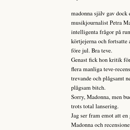
madonna själv gav dock e
musikjournalist Petra Ma
intelligenta frågor på r
körtjejerna och fortsatt
före jul. Bra teve.
Genast fick hon kritik fö
flera manliga teve-recens
trevande och plågsamt ner
plågsam bitch.
Sorry, Madonna, men buds
trots total lansering.
Jag ser fram emot att en
Madonna och recensioner