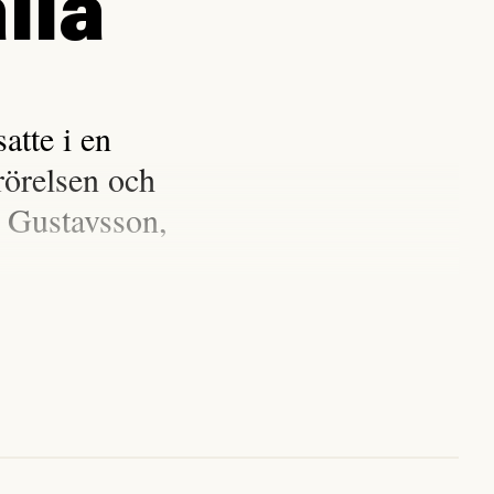
lla
tte i en
rörelsen och
 Gustavsson,