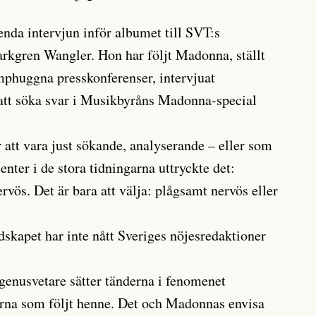
nda intervjun inför albumet till SVT:s
rkgren Wangler. Hon har följt Madonna, ställt
umphuggna presskonferenser, intervjuat
e att söka svar i Musikbyråns Madonna-special
r att vara just sökande, analyserande – eller som
enter i de stora tidningarna uttryckte det:
vös. Det är bara att välja: plågsamt nervös eller
kapet har inte nått Sveriges nöjesredaktioner
 genusvetare sätter tänderna i fenomenet
na som följt henne. Det och Madonnas envisa