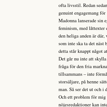
ofta livsstil. Redan seda
genuint engagemang för s
Madonna lanserade sin e
feminism, med låttexter 
den heliga anden är där, 
som inte ska ta det näs
detta står knappt något at
Det går nu inte att skylla
fråga för den fria markn
tillsammans – inte förmå
storsäljare, på henne sät
man. Så ser det ut och i d
Och ett problem för mig 
nöjesredaktioner kan inte