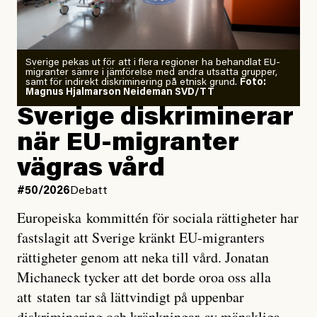
starkaste som uppmätts
Zeke Hausfather är chockad igen efter att ha
Sverige pekas ut för att i flera regioner ha behandlat EU-
analyserat hur de olika klimatmodellerna bedömer
migranter sämre i jämförelse med andra utsatta grupper,
samt för indirekt diskriminering på etnisk grund.
Foto:
läget för hur den begynnande El Niño-händelsen ska
Magnus Hjalmarson Neideman SVD/TT
utveckla sig. El Niño är ett återkommande
Sverige diskriminerar
väderfenomen som uppstår när havsvattnet i delar av
när EU-migranter
Stilla havet blir ovanligt varmt. Det påverkar vädret
vägras vård
över stora delar av världen och under
våren
har
forskare allt oftare varnat för att den här El Niñon
#50/2026
Debatt
kommer att bli extrem.
Europeiska kommittén för sociala rättigheter har
fastslagit att Sverige kränkt EU-migranters
Det verkar vara en underdrift, menar nu Zeke
rättigheter genom att neka till vård. Jonatan
Hausfather.
Michaneck tycker att det borde oroa oss alla
att staten tar så lättvindigt på uppenbar
”Det ser ut som att årets El Niño inte bara med stor
diskriminering och kränkningar av mänskliga