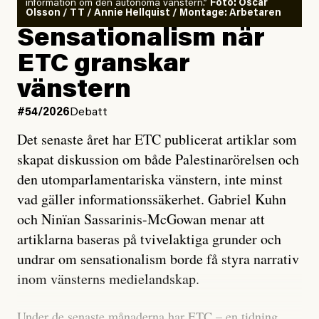
information om den autonoma vänstern.”
Foto: Oscar
Olsson / TT / Annie Hellquist / Montage: Arbetaren
Sensationalism när
ETC granskar
vänstern
#54/2026
Debatt
Det senaste året har ETC publicerat artiklar som
skapat diskussion om både Palestinarörelsen och
den utomparlamentariska vänstern, inte minst
vad gäller informationssäkerhet. Gabriel Kuhn
och Ninïan Sassarinis-McGowan menar att
artiklarna baseras på tvivelaktiga grunder och
undrar om sensationalism borde få styra narrativ
inom vänsterns medielandskap.
Under de senaste månaderna har ETC – en tidning