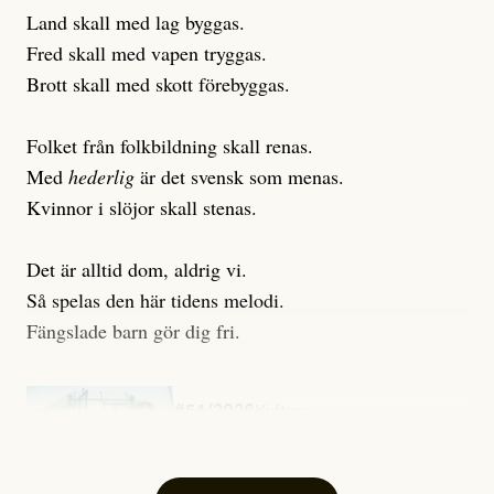
Land skall med lag byggas.
Fred skall med vapen tryggas.
Brott skall med skott förebyggas.
Folket från folkbildning skall renas.
Med
hederlig
är det svensk som menas.
Kvinnor i slöjor skall stenas.
Det är alltid dom, aldrig vi.
Så spelas den här tidens melodi.
Fängslade barn gör dig fri.
#54/2026
Kultur
Snart skrivs boken ”Barn i
fängelse”