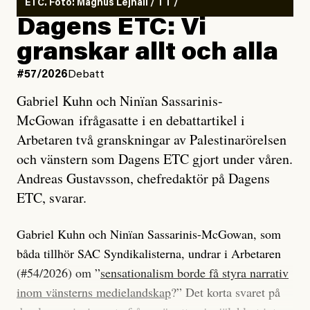
ETC. Foto: Magnus Lejhall / TT /
Dagens ETC: Vi
granskar allt och alla
#57/2026
Debatt
Gabriel Kuhn och Ninïan Sassarinis-
McGowan ifrågasatte i en debattartikel i
Arbetaren två granskningar av Palestinarörelsen
och vänstern som Dagens ETC gjort under våren.
Andreas Gustavsson, chefredaktör på Dagens
ETC, svarar.
Gabriel Kuhn och Ninïan Sassarinis-McGowan, som
båda tillhör SAC Syndikalisterna, undrar i Arbetaren
(#54/2026) om ”
sensationalism borde få styra narrativ
inom vänsterns medielandskap
?” Det korta svaret på