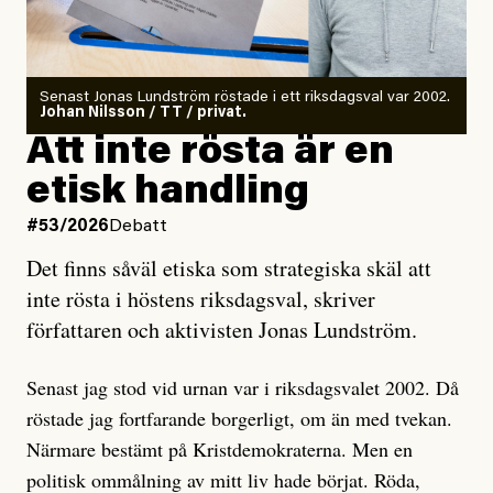
Det finns en väldigt enkel regel inom alla politiska
rörelser när det gäller misstänkta infiltratörer:
Antingen har en bevis på att de är infiltratörer, och då
Senast Jonas Lundström röstade i ett riksdagsval var 2002.
ska en gå ut med det så fort det bara går för att skydda
Johan Nilsson / TT / privat.
rörelsen. Eller så har en inga bevis, bara misstankar,
Att inte rösta är en
och då ska en efterforska diskret, just för att inte skapa
etisk handling
oro inom rörelsen.
#53/2026
Debatt
Artikeln undersöker inte, som ETC påstår, ”vad som
Det finns såväl etiska som strategiska skäl att
är sant, vad som är rykten”, utan den bidrar bara till
inte rösta i höstens riksdagsval, skriver
ännu mer ryktesspridning. Det finns inte ett enda bevis
författaren och aktivisten Jonas Lundström.
på eller ens ett övertygande argument för att den
misstänkta personen är en infiltratör. Det som läsaren
Senast jag stod vid urnan var i riksdagsvalet 2002. Då
får veta är att personen har ändrat sina politiska åsikter
röstade jag fortfarande borgerligt, om än med tvekan.
under åren, att den har raderat tidigare innehåll på sina
Närmare bestämt på Kristdemokraterna. Men en
sociala medier, att artikelns författare inte förstår sig
politisk ommålning av mitt liv hade börjat. Röda,