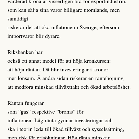
värderad krona är visserligen bra för exportindustrin,
som kan sälja sina varor billigare utomlands, men
samtidigt
riskerar det att öka inflationen i Sverige, eftersom
importvaror blir dyrare.
Riksbanken har
också ett annat medel för att höja kronkursen:
att höja räntan. Då blir investeringar i kronor
mer lönsam. Å andra sidan riskerar en räntehöjning
att medföra minskad tillväxttakt och ökad arbetslöshet.
Räntan fungerar
som ”gas” respektive ”broms” för
inflationen: Låg ränta gynnar investeringar och
ska i teorin leda till ökad tillväxt och sysselsättning,
men risk för prisökningar. Hög ränta minskar