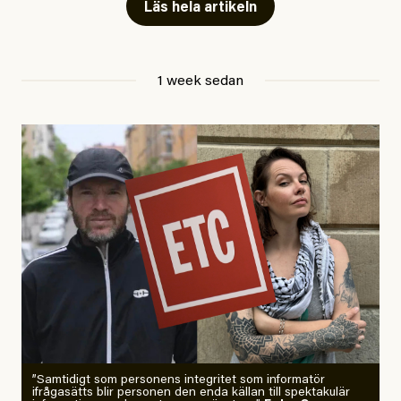
Läs hela artikeln
Jesper Lundby
1 week sedan
Publicerad
29 July, 2026
Uppdaterad
29 July, 2026
”Samtidigt som personens integritet som informatör
ifrågasätts blir personen den enda källan till spektakulär