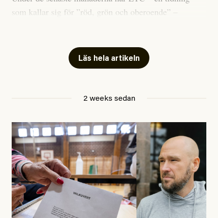
som kallar sig för ”röd, grön och oberoende” –
publicerat två artiklar som vi gärna vill kommentera.
Artiklarna väcker flera frågor: Vem är det som ETC
skriver för? Vad betyder det att vara en ”röd, grön och
Läs hela artikeln
oberoende” tidning? Och vad är egentligen bra
journalistik?
2 weeks sedan
Den första artikeln publicerades den 10 mars 2026.
Titeln är
”Mystiska mannen förföljde ministern –
utpekas som israelisk infiltratör”
. Enligt ingressen
handlar artikeln om en person vars ”bakgrund skapar
splittring och oro i rörelsen”. Problemet är att artikeln
skapar betydligt mer oro i palestinarörelsen – och den
oberoende vänstern – än den porträtterade personen
eller dess bakgrund.