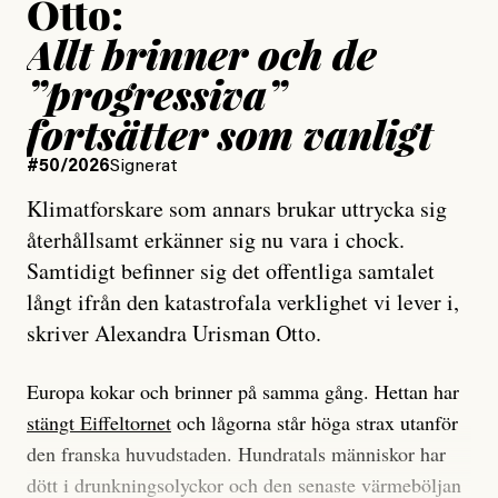
Otto:
Allt brinner och de
”progressiva”
fortsätter som vanligt
#50/2026
Signerat
Klimatforskare som annars brukar uttrycka sig
återhållsamt erkänner sig nu vara i chock.
Samtidigt befinner sig det offentliga samtalet
långt ifrån den katastrofala verklighet vi lever i,
skriver Alexandra Urisman Otto.
Europa kokar och brinner på samma gång. Hettan har
stängt Eiffeltornet
och lågorna står höga strax utanför
den franska huvudstaden. Hundratals människor har
dött i drunkningsolyckor och den senaste värmeböljan