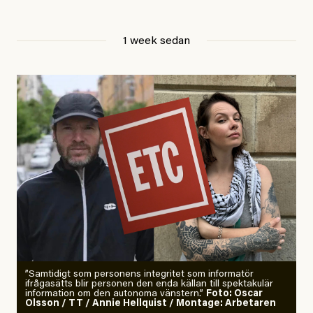
Jesper Lundby
1 week sedan
Publicerad
29 July, 2026
Uppdaterad
29 July, 2026
”Samtidigt som personens integritet som informatör
ifrågasätts blir personen den enda källan till spektakulär
information om den autonoma vänstern.”
Foto: Oscar
Olsson / TT / Annie Hellquist / Montage: Arbetaren