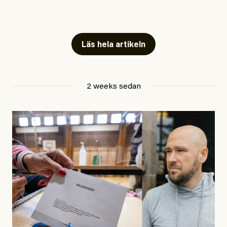
publicerat två artiklar som vi gärna vill kommentera.
Artiklarna väcker flera frågor: Vem är det som ETC
skriver för? Vad betyder det att vara en ”röd, grön och
Läs hela artikeln
oberoende” tidning? Och vad är egentligen bra
journalistik?
2 weeks sedan
Den första artikeln publicerades den 10 mars 2026.
Titeln är
”Mystiska mannen förföljde ministern –
utpekas som israelisk infiltratör”
. Enligt ingressen
handlar artikeln om en person vars ”bakgrund skapar
splittring och oro i rörelsen”. Problemet är att artikeln
skapar betydligt mer oro i palestinarörelsen – och den
oberoende vänstern – än den porträtterade personen
eller dess bakgrund.
Det finns en väldigt enkel regel inom alla politiska