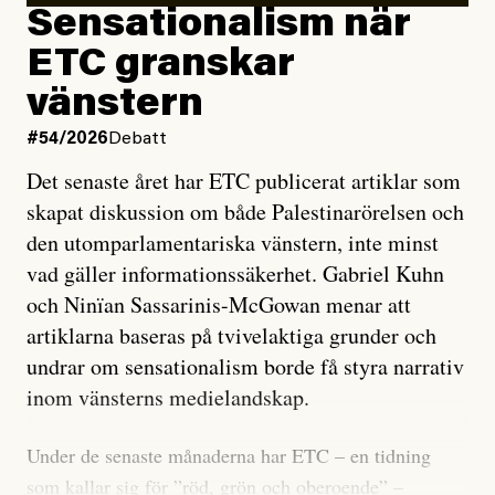
Sensationalism när
ETC granskar
vänstern
#54/2026
Debatt
Det senaste året har ETC publicerat artiklar som
skapat diskussion om både Palestinarörelsen och
den utomparlamentariska vänstern, inte minst
vad gäller informationssäkerhet. Gabriel Kuhn
och Ninïan Sassarinis-McGowan menar att
artiklarna baseras på tvivelaktiga grunder och
undrar om sensationalism borde få styra narrativ
inom vänsterns medielandskap.
Under de senaste månaderna har ETC – en tidning
som kallar sig för ”röd, grön och oberoende” –