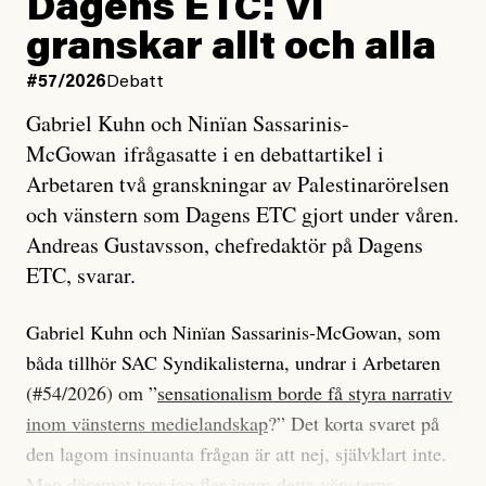
Dagens ETC: Vi
granskar allt och alla
#57/2026
Debatt
Gabriel Kuhn och Ninïan Sassarinis-
McGowan ifrågasatte i en debattartikel i
Arbetaren två granskningar av Palestinarörelsen
och vänstern som Dagens ETC gjort under våren.
Andreas Gustavsson, chefredaktör på Dagens
ETC, svarar.
Gabriel Kuhn och Ninïan Sassarinis-McGowan, som
båda tillhör SAC Syndikalisterna, undrar i Arbetaren
(#54/2026) om ”
sensationalism borde få styra narrativ
inom vänsterns medielandskap
?” Det korta svaret på
den lagom insinuanta frågan är att nej, självklart inte.
Men däremot tror jag fler inom detta vänsterns