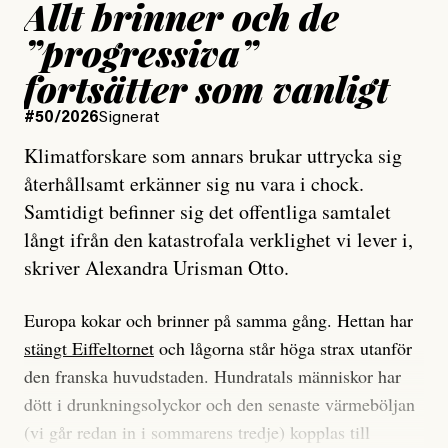
Allt brinner och de
”progressiva”
fortsätter som vanligt
#50/2026
Signerat
Klimatforskare som annars brukar uttrycka sig
återhållsamt erkänner sig nu vara i chock.
Samtidigt befinner sig det offentliga samtalet
långt ifrån den katastrofala verklighet vi lever i,
skriver Alexandra Urisman Otto.
Europa kokar och brinner på samma gång. Hettan har
stängt Eiffeltornet
och lågorna står höga strax utanför
den franska huvudstaden. Hundratals människor har
dött i drunkningsolyckor och den senaste värmeböljan
(vi går redan in i sommarens tredje) kopplas till