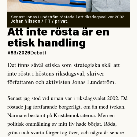
rörelser när det gäller misstänkta infiltratörer:
Antingen har en bevis på att de är infiltratörer, och då
Senast Jonas Lundström röstade i ett riksdagsval var 2002.
ska en gå ut med det så fort det bara går för att skydda
Johan Nilsson / TT / privat.
rörelsen. Eller så har en inga bevis, bara misstankar,
Att inte rösta är en
och då ska en efterforska diskret, just för att inte skapa
etisk handling
oro inom rörelsen.
#53/2026
Debatt
Artikeln undersöker inte, som ETC påstår, ”vad som
Det finns såväl etiska som strategiska skäl att
är sant, vad som är rykten”, utan den bidrar bara till
inte rösta i höstens riksdagsval, skriver
ännu mer ryktesspridning. Det finns inte ett enda bevis
författaren och aktivisten Jonas Lundström.
på eller ens ett övertygande argument för att den
misstänkta personen är en infiltratör. Det som läsaren
Senast jag stod vid urnan var i riksdagsvalet 2002. Då
får veta är att personen har ändrat sina politiska åsikter
röstade jag fortfarande borgerligt, om än med tvekan.
under åren, att den har raderat tidigare innehåll på sina
Närmare bestämt på Kristdemokraterna. Men en
sociala medier, att artikelns författare inte förstår sig
politisk ommålning av mitt liv hade börjat. Röda,
på personens ekonomi och att det tydligen finns
gröna och svarta färger tog över, och några år senare