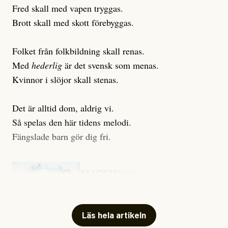
Fred skall med vapen tryggas.
Brott skall med skott förebyggas.
Folket från folkbildning skall renas.
Med
hederlig
är det svensk som menas.
Kvinnor i slöjor skall stenas.
Det är alltid dom, aldrig vi.
Så spelas den här tidens melodi.
Fängslade barn gör dig fri.
#54/2026
Kultur
Snart skrivs boken ”Barn i
fängelse”
Läs hela artikeln