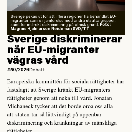
Zeke Hausfather är chockad igen efter att ha
Sverige pekas ut för att i flera regioner ha behandlat EU-
analyserat hur de olika klimatmodellerna bedömer
migranter sämre i jämförelse med andra utsatta grupper,
samt för indirekt diskriminering på etnisk grund.
Foto:
läget för hur den begynnande El Niño-händelsen ska
Magnus Hjalmarson Neideman SVD/TT
utveckla sig. El Niño är ett återkommande
Sverige diskriminerar
väderfenomen som uppstår när havsvattnet i delar av
när EU-migranter
Stilla havet blir ovanligt varmt. Det påverkar vädret
vägras vård
över stora delar av världen och under
våren
har
forskare allt oftare varnat för att den här El Niñon
#50/2026
Debatt
kommer att bli extrem.
Europeiska kommittén för sociala rättigheter har
fastslagit att Sverige kränkt EU-migranters
Det verkar vara en underdrift, menar nu Zeke
rättigheter genom att neka till vård. Jonatan
Hausfather.
Michaneck tycker att det borde oroa oss alla
att staten tar så lättvindigt på uppenbar
”Det ser ut som att årets El Niño inte bara med stor
diskriminering och kränkningar av mänskliga
sannolikhet kommer att bli den starkaste sedan
rättigheter.