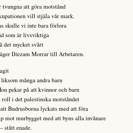
var tvungna att göra motstånd
kupationen vill stjäla vår mark.
s skulle vi inte bara förlora
äd som är livsviktiga
få det mycket svårt
 säger Iltezam Morrar till Arbetaren.
agit
n, liksom många andra barn
Hon pekar på att kvinnor och barn
g roll i det palestinska motståndet
 att Budrusborna lyckats med att föra
mp mot murbygget med att byns alla invånare
– stått enade.