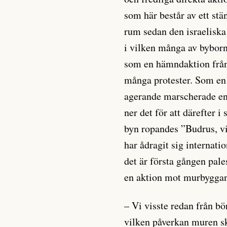
som här består av ett st
rum sedan den israeliska
i vilken många av byborn
som en hämndaktion från
många protester. Som en
agerande marscherade en 
ner det för att därefter 
byn ropandes ”Budrus, vi
har ådragit sig internat
det är första gången pal
en aktion mot murbyggan
– Vi visste redan från bö
vilken påverkan muren sk