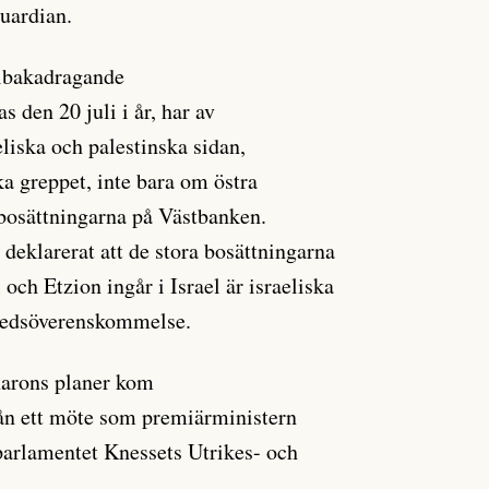
uardian.
llbakadragande
s den 20 juli i år, har av
eliska och palestinska sidan,
rka greppet, inte bara om östra
bosättningarna på Västbanken.
 deklarerat att de stora bosättningarna
h Etzion ingår i Israel är israeliska
fredsöverenskommelse.
harons planer kom
rån ett möte som premiärministern
parlamentet Knessets Utrikes- och