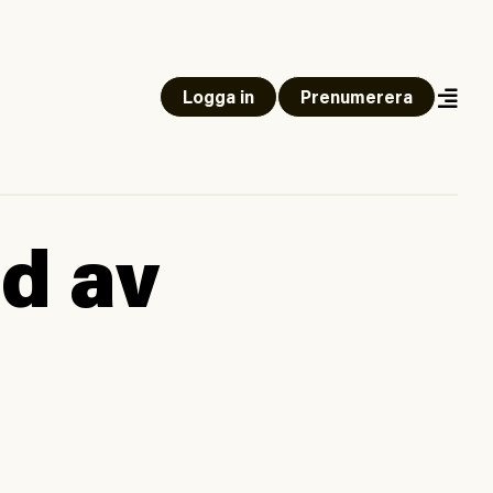
Logga in
Prenumerera
ed av