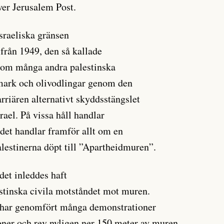
ver Jerusalem Post.
israeliska gränsen
 från 1949, den så kallade
ksom många andra palestinska
 mark och olivodlingar genom den
arriären alternativt skyddsstängslet
rael. På vissa håll handlar
 det handlar framför allt om en
alestinerna döpt till ”Apartheidmuren”.
et inleddes haft
lestinska civila motståndet mot muren.
n har genomfört många demonstrationer
ioner och rev nyligen ner 150 meter av muren,