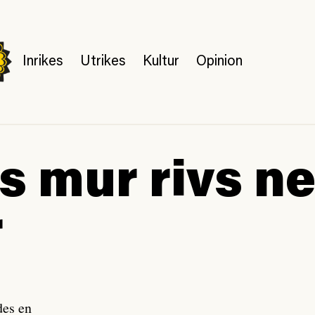
Inrikes
Utrikes
Kultur
Opinion
ls mur rivs n
r
des en