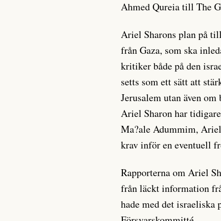
Ahmed Qureia till The G
Ariel Sharons plan på ti
från Gaza, som ska inleda
kritiker både på den isra
setts som ett sätt att stä
Jerusalem utan även om 
Ariel Sharon har tidigare
Ma?ale Adummim, Ariel oc
krav inför en eventuell 
Rapporterna om Ariel S
från läckt information f
hade med det israeliska 
Försvarskommitté