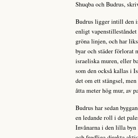
Shuqba och Budrus, skri
Budrus ligger intill den 
enligt vapenstilleståndet
gröna linjen, och har li
byar och städer förlorat
israeliska muren, eller b
som den också kallas i Is
det om ett stängsel, men
åtta meter hög mur, av p
Budrus har sedan byggand
en ledande roll i det pa
Invånarna i den lilla by
och fredliga direkta akt