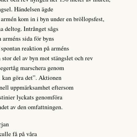
ängsel. Händelsen ägde
 armén kom in i byn under en bröllopsfest,
a deltog. Intrånget sågs
 arméns sida för byns
 spontan reaktion på arméns
stor del av byn mot stängslet och rev
i segertåg marschera genom
 kan göra det”. Aktionen
ionell uppmärksamhet eftersom
estinier lyckats genomföra
det av den omfattningen.
rjan
ulle få på våra