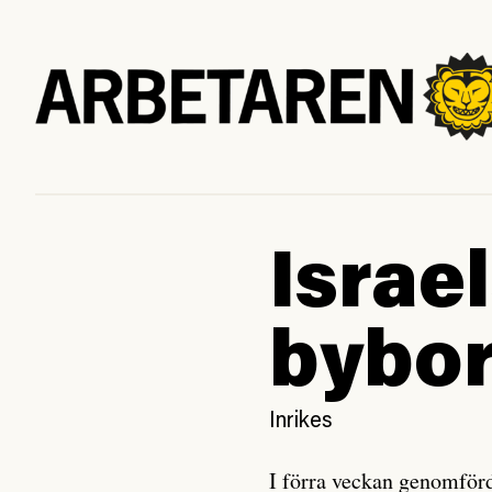
Israe
bybo
Inrikes
I förra veckan genomför