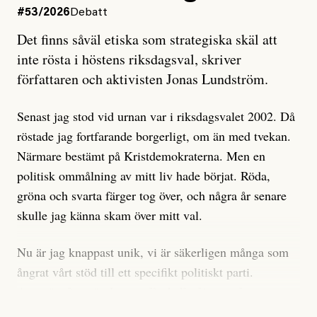
#53/2026
Debatt
Artikeln undersöker inte, som ETC påstår, ”vad som
Det finns såväl etiska som strategiska skäl att
är sant, vad som är rykten”, utan den bidrar bara till
inte rösta i höstens riksdagsval, skriver
ännu mer ryktesspridning. Det finns inte ett enda bevis
författaren och aktivisten Jonas Lundström.
på eller ens ett övertygande argument för att den
misstänkta personen är en infiltratör. Det som läsaren
Senast jag stod vid urnan var i riksdagsvalet 2002. Då
får veta är att personen har ändrat sina politiska åsikter
röstade jag fortfarande borgerligt, om än med tvekan.
under åren, att den har raderat tidigare innehåll på sina
Närmare bestämt på Kristdemokraterna. Men en
sociala medier, att artikelns författare inte förstår sig
politisk ommålning av mitt liv hade börjat. Röda,
på personens ekonomi och att det tydligen finns
gröna och svarta färger tog över, och några år senare
anonyma röster inom rörelsen som säger saker som
skulle jag känna skam över mitt val.
”Om du frågar mig så är han en infiltratör”. Det kan
anses vara anledningar att titta närmare på personen,
Nu är jag knappast unik, vi är säkerligen många som
men ingenting av detta är tillräckligt för att hänga ut
ångrat vårt stöd till ett specifikt politiskt parti.
den. Personen nämns visserligen inte vid namn i
Avsevärt färre är de som fått kalla fötter inför
artikeln men är lätt att identifiera för alla som är aktiva
röstningen som sådan.