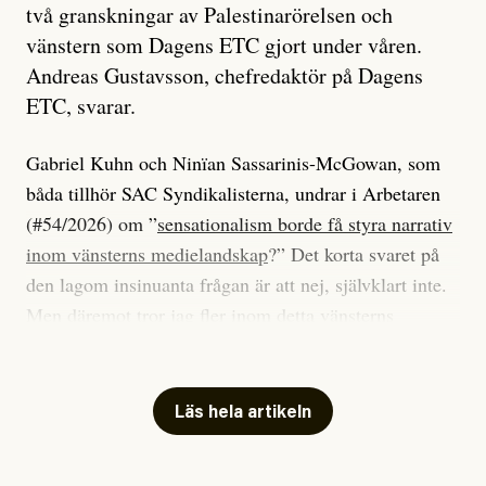
två granskningar av Palestinarörelsen och
vänstern som Dagens ETC gjort under våren.
Andreas Gustavsson, chefredaktör på Dagens
ETC, svarar.
Gabriel Kuhn och Ninïan Sassarinis-McGowan, som
båda tillhör SAC Syndikalisterna, undrar i Arbetaren
(#54/2026) om ”
sensationalism borde få styra narrativ
inom vänsterns medielandskap
?” Det korta svaret på
den lagom insinuanta frågan är att nej, självklart inte.
Men däremot tror jag fler inom detta vänsterns
medielandskap skulle må bra av en sund populism, i
betydelsen att göra avslöjande och undersökande
journalistik som vänder sig till många snarare än att
Läs hela artikeln
jaga inbördes beundran. Det har i alla fall fungerat för
Dagens ETC.