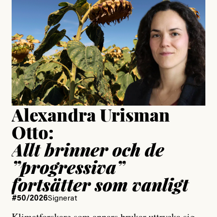
är ganska politiskt”
Jonas Lundström
Publicerad
24 July, 2026
Jesper Lundby
Publicerad
15 July, 2026
Uppdaterad
15 July, 2026
Alexandra Urisman
Otto:
Allt brinner och de
”progressiva”
fortsätter som vanligt
#50/2026
Signerat
Klimatforskare som annars brukar uttrycka sig