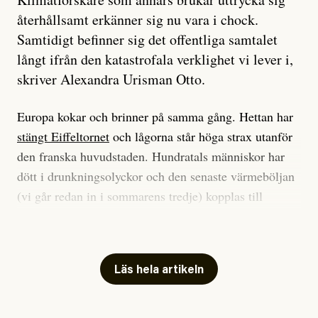
återhållsamt erkänner sig nu vara i chock.
Samtidigt befinner sig det offentliga samtalet
långt ifrån den katastrofala verklighet vi lever i,
skriver Alexandra Urisman Otto.
Europa kokar och brinner på samma gång. Hettan har
stängt Eiffeltornet
och lågorna står höga strax utanför
den franska huvudstaden. Hundratals människor har
dött i drunkningsolyckor och den senaste värmeböljan
(vi går redan in i sommarens tredje) kopplas till
tiotusentals för tidiga
dödsfall
.
Har du också panik i hettan? Känns det som en
mardröm? Bra, allt annat vore fullständigt orimligt.
Läs hela artikeln
Klimatforskaren Zeke Hausfather
skrev
på måndagen