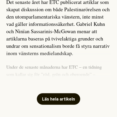
Det senaste året har ETC publicerat artiklar som
skapat diskussion om både Palestinarörelsen och
den utomparlamentariska vänstern, inte minst
vad gäller informationssäkerhet. Gabriel Kuhn
och Ninïan Sassarinis-McGowan menar att
artiklarna baseras på tvivelaktiga grunder och
undrar om sensationalism borde få styra narrativ
inom vänsterns medielandskap.
Under de senaste månaderna har ETC – en tidning
som kallar sig för ”röd, grön och oberoende” –
publicerat två artiklar som vi gärna vill kommentera.
Artiklarna väcker flera frågor: Vem är det som ETC
skriver för? Vad betyder det att vara en ”röd, grön och
Läs hela artikeln
oberoende” tidning? Och vad är egentligen bra
journalistik?