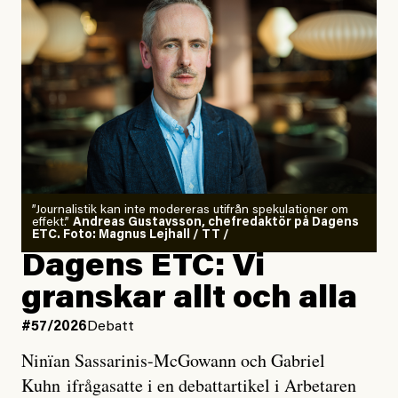
”Journalistik kan inte modereras utifrån spekulationer om
effekt.”
Andreas Gustavsson, chefredaktör på Dagens
ETC. Foto: Magnus Lejhall / TT /
Dagens ETC: Vi
granskar allt och alla
#57/2026
Debatt
Ninïan Sassarinis-McGowann och Gabriel
Kuhn ifrågasatte i en debattartikel i Arbetaren