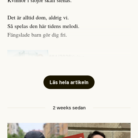
Kvinnor i slöjor skall stenas.
Det är alltid dom, aldrig vi.
Så spelas den här tidens melodi.
Fängslade barn gör dig fri.
#54/2026
Kultur
Snart skrivs boken ”Barn i
fängelse”
Läs hela artikeln
Jesper Lundby
2 weeks sedan
Publicerad
29 July, 2026
Uppdaterad
29 July, 2026