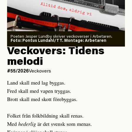
#54/2026
Debatt
minska
Sensationalism när ETC
granskar vänstern
Poeten Jesper Lundby skriver veckoverser i Arbetaren.
Joel Kellgren
Foto: Pontus Lundahl/TT. Montage: Arbetaren
Debattartikel i Arbetaren
Veckovers: Tidens
Publicerad
3 August, 2026
Publicerad
6 August, 2026
melodi
Uppdaterad
3 August, 2026
Uppdaterad
7 August, 2026
#55/2026
Veckovers
Land skall med lag byggas.
Fred skall med vapen tryggas.
Brott skall med skott förebyggas.
Folket från folkbildning skall renas.
Med
hederlig
är det svensk som menas.