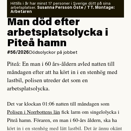
Om läkaren säger vaccinera dig
Hittills i år har minst 17 personer i Sverige dött på sina
arbetsplatser.
Susanna Persson Öste / TT. Montage:
så säger jag tvärtemot.
Vem är det som Dagens ETC skriver för?
Arbetaren
Man död efter
Jag lärde mig renovera
Vad betyder det att vara en röd, grön och oberoende
arbetsplatsolycka i
enligt uråldrig metod
tidning?
och lade min sista ungdom
Piteå hamn
på att laga en gammal bod.
Vad är bra journalistik?
#56/2026
Dödsolyckor på jobbet
Piteå: En man i 60 års-åldern avled natten till
Jag sökte ljuset och meningen,
Ett försök till korta svar som jag hoppas kan förtydliga
måndagen efter att ha kört in i en stenhög med
efter det som var rent, rätt och sant,
för Kuhn och Sassarinis-McGowan och andra hur jag
lastbil, polisen utreder det som en
och aldrig såg jag det klarare än
som chefredaktör ser på Dagens ETC:s uppdrag och
arbetsplatsolycka.
när jag ombord på bussen hjälpte en tant.
roll.
Det var klockan 01:06 natten till måndagen som
Vi skriver för våra läsare som vill bli informerade,
Polisen i Norrbottens län
fick larm om singelolycka i
#23/2026
Intervjun
överraskade, bekräftade, utmanade – och som kräver
Jesper Lundby: ”Livet i sig
Piteå hamn. Föraren, en man i 60-års åldern, ska ha
att vi granskar allt och alla.
är ganska politiskt”
kört in i en stenhög med lätt lastbil. Det är ännu okänt