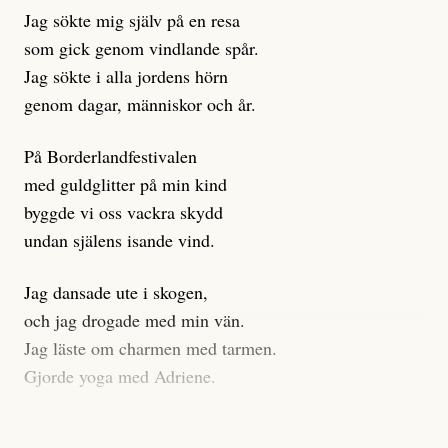
istället prioritera ”sensationalism och klickbete”. Nej,
Jag sökte mig själv på en resa
klickbete är inte intressant för Dagens ETC.
som gick genom vindlande spår.
Journalistiken är låst. En klatschig men korrekt rubrik
Jag sökte i alla jordens hörn
gör förhoppningsvis att en nyfiken beställer
genom dagar, människor och år.
prenumeration, men den avslutas sekunder senare om
inte journalistiken levererar substans. Självklart bygger
På Borderlandfestivalen
dessa granskningar på olika källor, alltifrån domar till
med guldglitter på min kind
en mängd intervjupersoner, inklusive generös
byggde vi oss vackra skydd
möjlighet att bemöta för såväl personen vars motiv att
undan själens isande vind.
engagera sig i Palestinarörelsen ifrågasätts som de
grupper där Säpo-resursen samlade in uppgifter.
Jag dansade ute i skogen,
Researchen är grundlig.
och jag drogade med min vän.
Jag läste om charmen med tarmen.
Möjligen är det egentligen inte journalistikens metod
Gjorde yoga med Adriene.
som stör?
Jag gick till psykologen
Kuhn och Sassarinis-McGowan återkommer till att