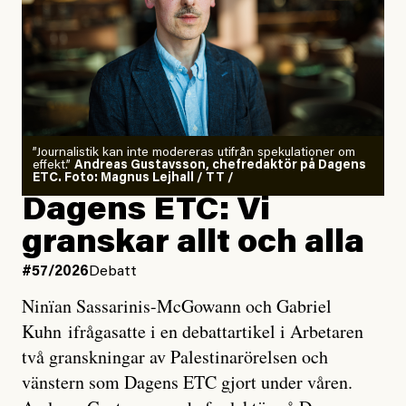
”Journalistik kan inte modereras utifrån spekulationer om
effekt.”
Andreas Gustavsson, chefredaktör på Dagens
ETC. Foto: Magnus Lejhall / TT /
Dagens ETC: Vi
granskar allt och alla
#57/2026
Debatt
Ninïan Sassarinis-McGowann och Gabriel
Kuhn ifrågasatte i en debattartikel i Arbetaren
två granskningar av Palestinarörelsen och
vänstern som Dagens ETC gjort under våren.