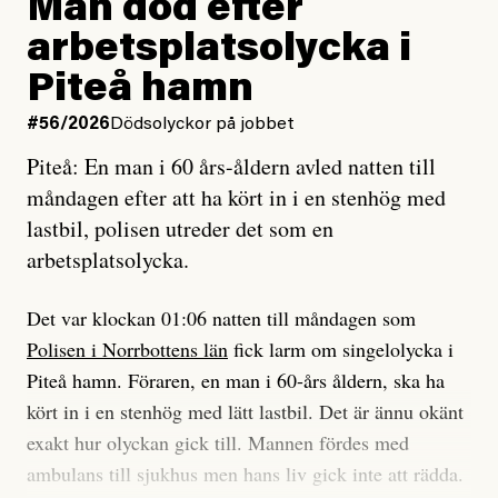
Man död efter
Jag lärde mig renovera
Vad betyder det att vara en röd, grön och oberoende
arbetsplatsolycka i
enligt uråldrig metod
tidning?
och lade min sista ungdom
Piteå hamn
på att laga en gammal bod.
Vad är bra journalistik?
#56/2026
Dödsolyckor på jobbet
Piteå: En man i 60 års-åldern avled natten till
Jag sökte ljuset och meningen,
Ett försök till korta svar som jag hoppas kan förtydliga
måndagen efter att ha kört in i en stenhög med
efter det som var rent, rätt och sant,
för Kuhn och Sassarinis-McGowan och andra hur jag
lastbil, polisen utreder det som en
och aldrig såg jag det klarare än
som chefredaktör ser på Dagens ETC:s uppdrag och
arbetsplatsolycka.
när jag ombord på bussen hjälpte en tant.
roll.
Det var klockan 01:06 natten till måndagen som
Vi skriver för våra läsare som vill bli informerade,
Polisen i Norrbottens län
fick larm om singelolycka i
#23/2026
Intervjun
överraskade, bekräftade, utmanade – och som kräver
Jesper Lundby: ”Livet i sig
Piteå hamn. Föraren, en man i 60-års åldern, ska ha
att vi granskar allt och alla.
är ganska politiskt”
kört in i en stenhög med lätt lastbil. Det är ännu okänt
exakt hur olyckan gick till. Mannen fördes med
Vi är som sagt en röd, grön och oberoende tidning.
ambulans till sjukhus men hans liv gick inte att rädda.
Det betyder en annan journalistik än vad du hittar i