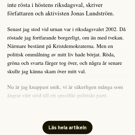
är sant, vad som är rykten”, utan den bidrar bara till
inte rösta i höstens riksdagsval, skriver
ännu mer ryktesspridning. Det finns inte ett enda bevis
författaren och aktivisten Jonas Lundström.
på eller ens ett övertygande argument för att den
misstänkta personen är en infiltratör. Det som läsaren
Senast jag stod vid urnan var i riksdagsvalet 2002. Då
får veta är att personen har ändrat sina politiska åsikter
röstade jag fortfarande borgerligt, om än med tvekan.
under åren, att den har raderat tidigare innehåll på sina
Närmare bestämt på Kristdemokraterna. Men en
sociala medier, att artikelns författare inte förstår sig
politisk ommålning av mitt liv hade börjat. Röda,
på personens ekonomi och att det tydligen finns
gröna och svarta färger tog över, och några år senare
anonyma röster inom rörelsen som säger saker som
skulle jag känna skam över mitt val.
”Om du frågar mig så är han en infiltratör”. Det kan
anses vara anledningar att titta närmare på personen,
Nu är jag knappast unik, vi är säkerligen många som
men ingenting av detta är tillräckligt för att hänga ut
ångrat vårt stöd till ett specifikt politiskt parti.
den. Personen nämns visserligen inte vid namn i
Avsevärt färre är de som fått kalla fötter inför
artikeln men är lätt att identifiera för alla som är aktiva
röstningen som sådan.
inom palestinarörelsen.
Mitt huvudargument för riksdagsvalsbojkott är etiskt.
Läs hela artikeln