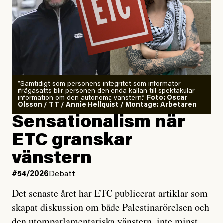
”Samtidigt som personens integritet som informatör
ifrågasätts blir personen den enda källan till spektakulär
information om den autonoma vänstern.”
Foto: Oscar
Olsson / TT / Annie Hellquist / Montage: Arbetaren
Sensationalism när
ETC granskar
vänstern
#54/2026
Debatt
Det senaste året har ETC publicerat artiklar som
skapat diskussion om både Palestinarörelsen och
den utomparlamentariska vänstern, inte minst