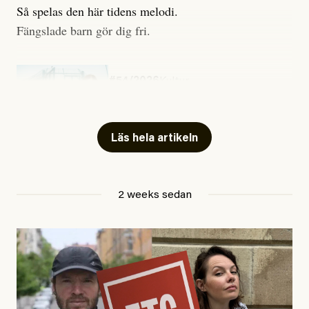
Så spelas den här tidens melodi.
Fängslade barn gör dig fri.
#54/2026
Kultur
Snart skrivs boken ”Barn i
fängelse”
Läs hela artikeln
Jesper Lundby
2 weeks sedan
Publicerad
29 July, 2026
Uppdaterad
29 July, 2026