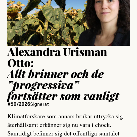
Jesper Lundby
Publicerad
15 July, 2026
Uppdaterad
15 July, 2026
Alexandra Urisman
Otto:
Allt brinner och de
”progressiva”
fortsätter som vanligt
#50/2026
Signerat
Klimatforskare som annars brukar uttrycka sig
återhållsamt erkänner sig nu vara i chock.
Samtidigt befinner sig det offentliga samtalet