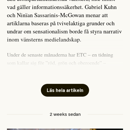
vad gäller informationssäkerhet. Gabriel Kuhn
och Ninïan Sassarinis-McGowan menar att
artiklarna baseras på tvivelaktiga grunder och
undrar om sensationalism borde få styra narrativ
inom vänsterns medielandskap.
Under de senaste månaderna har ETC – en tidning
som kallar sig för ”röd, grön och oberoende” –
publicerat två artiklar som vi gärna vill kommentera.
Artiklarna väcker flera frågor: Vem är det som ETC
skriver för? Vad betyder det att vara en ”röd, grön och
Läs hela artikeln
oberoende” tidning? Och vad är egentligen bra
journalistik?
2 weeks sedan
Den första artikeln publicerades den 10 mars 2026.
Titeln är
”Mystiska mannen förföljde ministern –