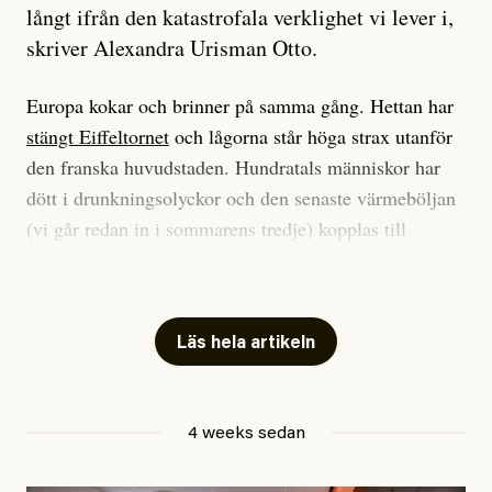
långt ifrån den katastrofala verklighet vi lever i,
skriver Alexandra Urisman Otto.
Europa kokar och brinner på samma gång. Hettan har
stängt Eiffeltornet
och lågorna står höga strax utanför
den franska huvudstaden. Hundratals människor har
dött i drunkningsolyckor och den senaste värmeböljan
(vi går redan in i sommarens tredje) kopplas till
tiotusentals för tidiga
dödsfall
.
Har du också panik i hettan? Känns det som en
mardröm? Bra, allt annat vore fullständigt orimligt.
Läs hela artikeln
Klimatforskaren Zeke Hausfather
skrev
på måndagen
att han brukar vara ganska återhållsam när han
4 weeks sedan
diskuterar klimatdata. Bara en enda gång – i