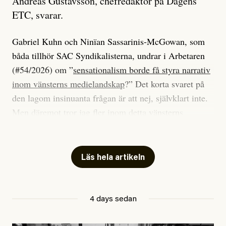
Andreas Gustavsson, chefredaktör på Dagens
ETC, svarar.
Gabriel Kuhn och Ninïan Sassarinis-McGowan, som
båda tillhör SAC Syndikalisterna, undrar i Arbetaren
(#54/2026) om ”
sensationalism borde få styra narrativ
inom vänsterns medielandskap
?” Det korta svaret på
den lagom insinuanta frågan är att nej, självklart inte.
Men däremot tror jag fler inom detta vänsterns
medielandskap skulle må bra av en sund populism, i
betydelsen att göra avslöjande och undersökande
journalistik som vänder sig till många snarare än att
Läs hela artikeln
jaga inbördes beundran. Det har i alla fall fungerat för
Dagens ETC.
4 days sedan
Det är två specifika artiklar som Kuhn och Sassarinis-
McGowan riktar sin kritik mot.