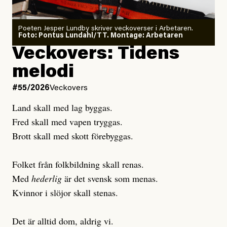
Poeten Jesper Lundby skriver veckoverser i Arbetaren.
Joel Kellgren
Foto: Pontus Lundahl/TT. Montage: Arbetaren
Debattartikel i Arbetaren
Veckovers: Tidens
Publicerad
3 August, 2026
Publicerad
6 August, 2026
melodi
Uppdaterad
3 August, 2026
Uppdaterad
7 August, 2026
#55/2026
Veckovers
Land skall med lag byggas.
Fred skall med vapen tryggas.
Brott skall med skott förebyggas.
Folket från folkbildning skall renas.
Med
hederlig
är det svensk som menas.
Kvinnor i slöjor skall stenas.
Det är alltid dom, aldrig vi.