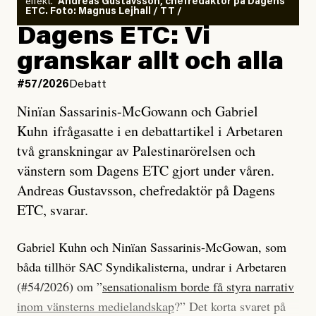
effekt.”
Andreas Gustavsson, chefredaktör på Dagens
ETC. Foto: Magnus Lejhall / TT /
Dagens ETC: Vi
granskar allt och alla
#57/2026
Debatt
Ninïan Sassarinis-McGowann och Gabriel
Kuhn ifrågasatte i en debattartikel i Arbetaren
två granskningar av Palestinarörelsen och
vänstern som Dagens ETC gjort under våren.
Andreas Gustavsson, chefredaktör på Dagens
ETC, svarar.
Gabriel Kuhn och Ninïan Sassarinis-McGowan, som
båda tillhör SAC Syndikalisterna, undrar i Arbetaren
(#54/2026) om ”
sensationalism borde få styra narrativ
inom vänsterns medielandskap
?” Det korta svaret på