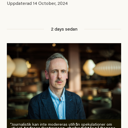
Uppdaterad
14 October, 2024
2 days sedan
”Journalistik kan inte modereras utifrån spekulationer om