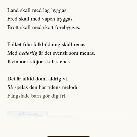
Land skall med lag byggas.
Fred skall med vapen tryggas.
Brott skall med skott förebyggas.
Folket från folkbildning skall renas.
Med
hederlig
är det svensk som menas.
Kvinnor i slöjor skall stenas.
Det är alltid dom, aldrig vi.
Så spelas den här tidens melodi.
Fängslade barn gör dig fri.
#54/2026
Kultur
Snart skrivs boken ”Barn i
fängelse”