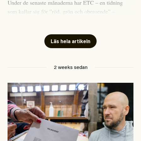
Under de senaste månaderna har ETC – en tidning
som kallar sig för ”röd, grön och oberoende” –
publicerat två artiklar som vi gärna vill kommentera.
Artiklarna väcker flera frågor: Vem är det som ETC
skriver för? Vad betyder det att vara en ”röd, grön och
Läs hela artikeln
oberoende” tidning? Och vad är egentligen bra
journalistik?
2 weeks sedan
Den första artikeln publicerades den 10 mars 2026.
Titeln är
”Mystiska mannen förföljde ministern –
utpekas som israelisk infiltratör”
. Enligt ingressen
handlar artikeln om en person vars ”bakgrund skapar
splittring och oro i rörelsen”. Problemet är att artikeln
skapar betydligt mer oro i palestinarörelsen – och den
oberoende vänstern – än den porträtterade personen
eller dess bakgrund.