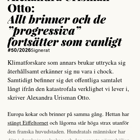
Otto:
Allt brinner och de
”progressiva”
fortsätter som vanligt
#50/2026
Signerat
Klimatforskare som annars brukar uttrycka sig
återhållsamt erkänner sig nu vara i chock.
Samtidigt befinner sig det offentliga samtalet
långt ifrån den katastrofala verklighet vi lever i,
skriver Alexandra Urisman Otto.
Europa kokar och brinner på samma gång. Hettan har
stängt Eiffeltornet
och lågorna står höga strax utanför
den franska huvudstaden. Hundratals människor har