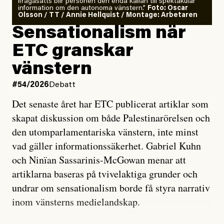
ifrågasätts blir personen den enda källan till spektakulär
information om den autonoma vänstern.”
Foto: Oscar
Olsson / TT / Annie Hellquist / Montage: Arbetaren
Sensationalism när
ETC granskar
vänstern
#54/2026
Debatt
Det senaste året har ETC publicerat artiklar som
skapat diskussion om både Palestinarörelsen och
den utomparlamentariska vänstern, inte minst
vad gäller informationssäkerhet. Gabriel Kuhn
och Ninïan Sassarinis-McGowan menar att
artiklarna baseras på tvivelaktiga grunder och
undrar om sensationalism borde få styra narrativ
inom vänsterns medielandskap.