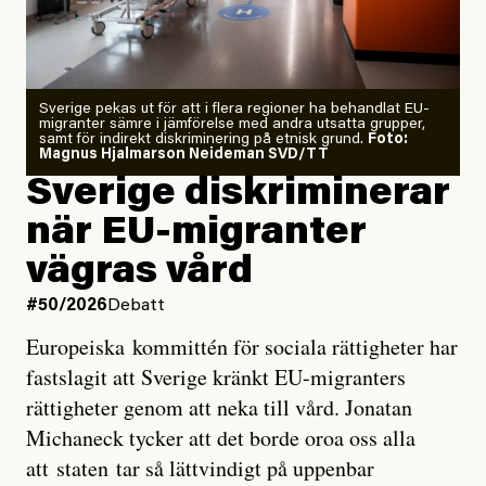
Årets El Niño kan bli den
starkaste som uppmätts
Zeke Hausfather är chockad igen efter att ha
Sverige pekas ut för att i flera regioner ha behandlat EU-
analyserat hur de olika klimatmodellerna bedömer
migranter sämre i jämförelse med andra utsatta grupper,
samt för indirekt diskriminering på etnisk grund.
Foto:
läget för hur den begynnande El Niño-händelsen ska
Magnus Hjalmarson Neideman SVD/TT
utveckla sig. El Niño är ett återkommande
Sverige diskriminerar
väderfenomen som uppstår när havsvattnet i delar av
när EU-migranter
Stilla havet blir ovanligt varmt. Det påverkar vädret
vägras vård
över stora delar av världen och under
våren
har
forskare allt oftare varnat för att den här El Niñon
#50/2026
Debatt
kommer att bli extrem.
Europeiska kommittén för sociala rättigheter har
fastslagit att Sverige kränkt EU-migranters
Det verkar vara en underdrift, menar nu Zeke
rättigheter genom att neka till vård. Jonatan
Hausfather.
Michaneck tycker att det borde oroa oss alla
att staten tar så lättvindigt på uppenbar
”Det ser ut som att årets El Niño inte bara med stor