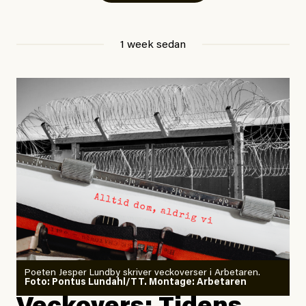
ledningscentral till
svt Norrbotten
.
Anhöriga är underrättade.
1 week sedan
Hittills i år har minst 17 personer i Sverige dött på sina
arbetsplatser, enligt Arbetsmiljöverkets statistik.
#44/2026
Dödsolyckor på jobbet
Larmet från
Arbetsmiljöverket:
Dödsolyckorna har slutat
minska
Poeten Jesper Lundby skriver veckoverser i Arbetaren.
Joel Kellgren
Foto: Pontus Lundahl/TT. Montage: Arbetaren