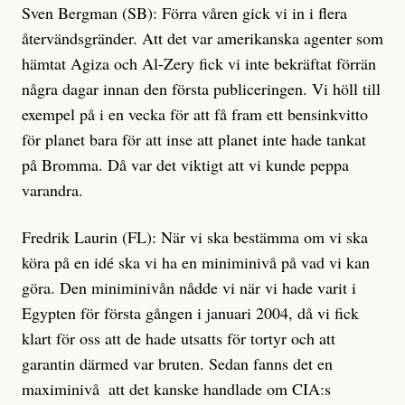
Sven Bergman (SB): Förra våren gick vi in i flera
återvändsgränder. Att det var amerikanska agenter som
hämtat Agiza och Al-Zery fick vi inte bekräftat förrän
några dagar innan den första publiceringen. Vi höll till
exempel på i en vecka för att få fram ett bensinkvitto
för planet bara för att inse att planet inte hade tankat
på Bromma. Då var det viktigt att vi kunde peppa
varandra.
Fredrik Laurin (FL): När vi ska bestämma om vi ska
köra på en idé ska vi ha en miniminivå på vad vi kan
göra. Den miniminivån nådde vi när vi hade varit i
Egypten för första gången i januari 2004, då vi fick
klart för oss att de hade utsatts för tortyr och att
garantin därmed var bruten. Sedan fanns det en
maximinivå ­ att det kanske handlade om CIA:s