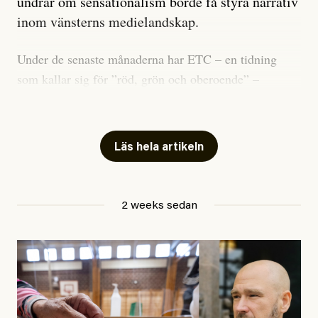
undrar om sensationalism borde få styra narrativ
inom vänsterns medielandskap.
Under de senaste månaderna har ETC – en tidning
som kallar sig för ”röd, grön och oberoende” –
publicerat två artiklar som vi gärna vill kommentera.
Artiklarna väcker flera frågor: Vem är det som ETC
skriver för? Vad betyder det att vara en ”röd, grön och
Läs hela artikeln
oberoende” tidning? Och vad är egentligen bra
journalistik?
2 weeks sedan
Den första artikeln publicerades den 10 mars 2026.
Titeln är
”Mystiska mannen förföljde ministern –
utpekas som israelisk infiltratör”
. Enligt ingressen
handlar artikeln om en person vars ”bakgrund skapar
splittring och oro i rörelsen”. Problemet är att artikeln
skapar betydligt mer oro i palestinarörelsen – och den