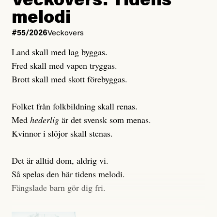
Veckovers: Tidens
Publicerad
3 August, 2026
melodi
Uppdaterad
3 August, 2026
#55/2026
Veckovers
Land skall med lag byggas.
Fred skall med vapen tryggas.
Brott skall med skott förebyggas.
Folket från folkbildning skall renas.
Med
hederlig
är det svensk som menas.
Kvinnor i slöjor skall stenas.
Det är alltid dom, aldrig vi.
Så spelas den här tidens melodi.
Fängslade barn gör dig fri.