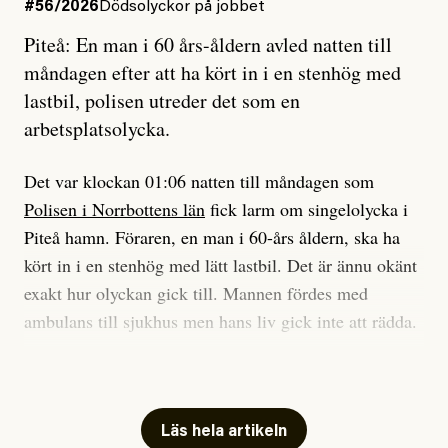
#56/2026
Dödsolyckor på jobbet
Piteå: En man i 60 års-åldern avled natten till
Jag sökte ljuset och meningen,
måndagen efter att ha kört in i en stenhög med
efter det som var rent, rätt och sant,
lastbil, polisen utreder det som en
och aldrig såg jag det klarare än
arbetsplatsolycka.
när jag ombord på bussen hjälpte en tant.
Det var klockan 01:06 natten till måndagen som
Polisen i Norrbottens län
fick larm om singelolycka i
#23/2026
Intervjun
Jesper Lundby: ”Livet i sig
Piteå hamn. Föraren, en man i 60-års åldern, ska ha
är ganska politiskt”
kört in i en stenhög med lätt lastbil. Det är ännu okänt
exakt hur olyckan gick till. Mannen fördes med
ambulans till sjukhus men hans liv gick inte att rädda.
Jesper Lundby
– Vi utreder det som en arbetsplatsolycka och har
Publicerad
5 August, 2026
samlat in kameraövervakning och hållit förhör på
platsen, säger Elis Brännström, RLC-befäl på polisens
Läs hela artikeln