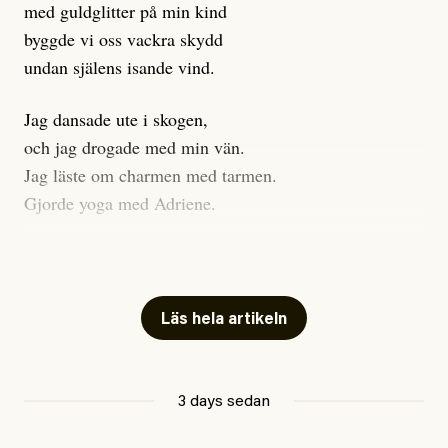
med guldglitter på min kind
byggde vi oss vackra skydd
undan själens isande vind.
Jag dansade ute i skogen,
och jag drogade med min vän.
Jag läste om charmen med tarmen.
Gjorde yoga med Adriene.
Jag gick till psykologen
för en ADHD-utredning.
Jag gick djupt ner i mitt trauma.
Läs hela artikeln
Undersökte min anknytning
Att vara ekonomiskt beroende
3 days sedan
ville jag gärna sluta