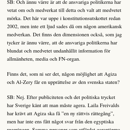
SB: Och ännu värre är att de ansvariga politikerna har
vetat om och medverkat till detta och valt att medvetet
mörka. Det här var uppe i konstitutionsutskottet redan
2002, men inte ett ljud sades då om någon amerikansk
medverkan. Det finns den dimensionen också, som jag
tycker är ännu värre, att de ansvariga politikerna har
blundat och medvetet undanhållit information för
allmänheten, media och FN-organ.
Finns det, som ni ser det, någon möjlighet att Agiza
och Al-Zery får en upprättelse av den svenska staten?
SB: Nej. Efter publiciteten och det politiska trycket
har Sverige känt att man måste agera. Laila Freivalds
har krävt att Agiza ska få ”en ny rättvis rättegång”,
men har inte ens fått något svar från den egyptiska
regeringen. Samma personer som utfärdat garantierna