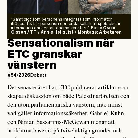
”Samtidigt som personens integritet som informatör
ifrågasätts blir personen den enda källan till spektakulär
information om den autonoma vänstern.”
Foto: Oscar
Olsson / TT / Annie Hellquist / Montage: Arbetaren
Sensationalism när
ETC granskar
vänstern
#54/2026
Debatt
Det senaste året har ETC publicerat artiklar som
skapat diskussion om både Palestinarörelsen och
den utomparlamentariska vänstern, inte minst
vad gäller informationssäkerhet. Gabriel Kuhn
och Ninïan Sassarinis-McGowan menar att
artiklarna baseras på tvivelaktiga grunder och