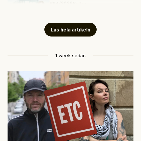
#54/2026
Kultur
Snart skrivs boken ”Barn i
fängelse”
Läs hela artikeln
Jesper Lundby
1 week sedan
Publicerad
29 July, 2026
Uppdaterad
29 July, 2026